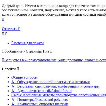
Добрый день. Имеем в наличии каландр для горячего тиснени
обслуживанием. Коллеги, подскажите, может у кого есть анало
кого то паспорт на данное оборудования для диагностики ошиб
Вернуться
к
началу
Ответить
Версия для печати
1 сообщение • Страница
1
из
1
Вернуться в «Термоформование, каландрование, сварка и осталь
Перейти
Общие вопросы
↳ Обсуждение новостей пластмасс и не только
↳ Выставки, симпозиумы, конференции и семинары
↳ Административный/Admin forum
Сырье и основные методы производства пластиковых изделий/
↳ Полимеры/Plastics and polymers
↳ Композиты/Сomposites materials