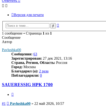
Ответить
Версия для печати
Расширенный
Поиск
поиск
1 сообщение • Страница
1
из
1
Сообщение
Автор
Pavlushka00
Сообщения:
63
Зарегистрирован:
27 дек 2021, 13:16
Страна, Регион, Область:
Россия
Город:
Москва
Благодарил (а):
2 раза
Поблагодарили:
0
SAUERESSIG HPK 1700
Цитата
Сообщение
#1
Pavlushka00
»
22 май 2026, 10:57