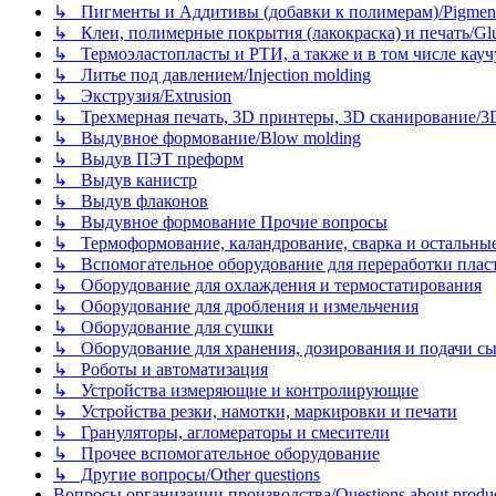
↳ Пигменты и Аддитивы (добавки к полимерам)/Pigments
↳ Клеи, полимерные покрытия (лакокраска) и печать/Glues, 
↳ Термоэластопласты и РТИ, а также и в том числе каучук
↳ Литье под давлением/Injection molding
↳ Экструзия/Extrusion
↳ Трехмерная печать, 3D принтеры, 3D сканирование/3D pr
↳ Выдувное формование/Blow molding
↳ Выдув ПЭТ преформ
↳ Выдув канистр
↳ Выдув флаконов
↳ Выдувное формование Прочие вопросы
↳ Термоформование, каландрование, сварка и остальные ме
↳ Вспомогательное оборудование для переработки пластмасс
↳ Оборудование для охлаждения и термостатирования
↳ Оборудование для дробления и измельчения
↳ Оборудование для сушки
↳ Оборудование для хранения, дозирования и подачи сы
↳ Роботы и автоматизация
↳ Устройства измеряющие и контролирующие
↳ Устройства резки, намотки, маркировки и печати
↳ Грануляторы, агломераторы и смесители
↳ Прочее вспомогательное оборудование
↳ Другие вопросы/Other questions
Вопросы организации производства/Questions about product