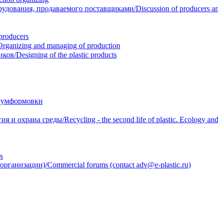
вания, продаваемого поставщиками/Discussion of producers and r
roducers
anizing and managing of production
/Designing of the plastic products
уумформовки
 охрана среды/Recycling - the second life of plastic. Ecology and 
s
анизации)/Commercial forums (contact adv@e-plastic.ru)