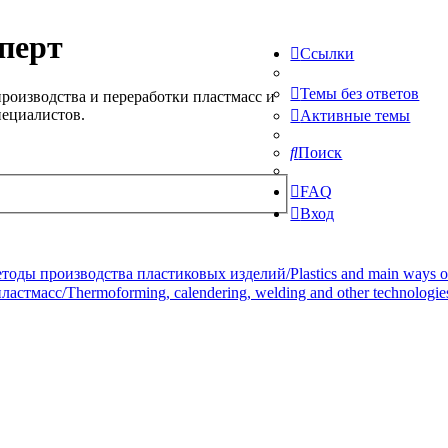
перт
Ссылки
Темы без ответов
роизводства и переработки пластмасс и
пециалистов.
Активные темы
Поиск
FAQ
Вход
ды производства пластиковых изделий/Plastics and main ways of pr
стмасс/Thermoforming, calendering, welding and other technologie