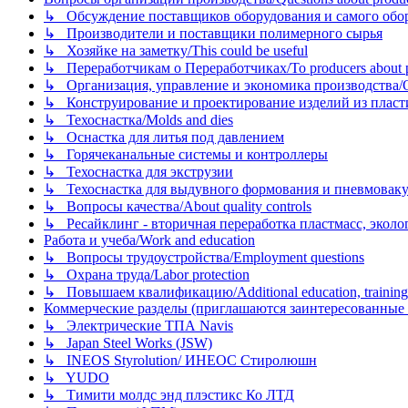
↳ Обсуждение поставщиков оборудования и самого оборудо
↳ Производители и поставщики полимерного сырья
↳ Хозяйке на заметку/This could be useful
↳ Переработчикам о Переработчиках/To producers about p
↳ Организация, управление и экономика производства/Org
↳ Конструирование и проектирование изделий из пластиков
↳ Техоснастка/Molds and dies
↳ Оснастка для литья под давлением
↳ Горячеканальные системы и контроллеры
↳ Техоснастка для экструзии
↳ Техоснастка для выдувного формования и пневмовак
↳ Вопросы качества/About quality controls
↳ Ресайклинг - вторичная переработка пластмасс, экология и
Работа и учеба/Work and education
↳ Вопросы трудоустройства/Employment questions
↳ Охрана труда/Labor protection
↳ Повышаем квалификацию/Additional education, training
Коммерческие разделы (приглашаются заинтересованные орг
↳ Электрические ТПА Navis
↳ Japan Steel Works (JSW)
↳ INEOS Styrolution/ ИНЕОС Стиролюшн
↳ YUDO
↳ Тимити молдс энд плэстикс Ко ЛТД