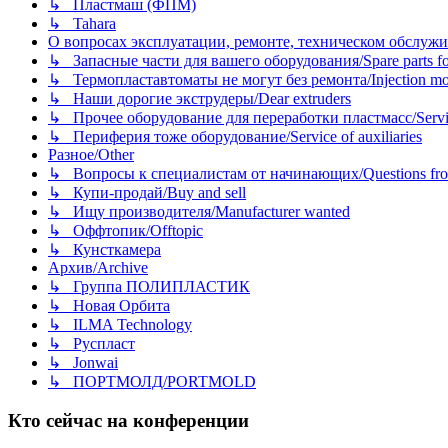
↳ Пластмаш (ФПМ)
↳ Tahara
О вопросах эксплуатации, ремонте, техническом обслужива
↳ Запасные части для вашего оборудования/Spare parts fo
↳ Термопластавтоматы не могут без ремонта/Injection mold
↳ Наши дорогие экструдеры/Dear extruders
↳ Прочее оборудование для переработки пластмасс/Service o
↳ Периферия тоже оборудование/Service of auxiliaries
Разное/Other
↳ Вопросы к специалистам от начинающих/Questions fro
↳ Купи-продай/Buy and sell
↳ Ищу производителя/Manufacturer wanted
↳ Оффтопик/Offtopic
↳ Кунсткамера
Архив/Archive
↳ Группа ПОЛИПЛАСТИК
↳ Новая Орбита
↳ ILMA Technology
↳ Руспласт
↳ Jonwai
↳ ПОРТМОЛД/PORTMOLD
Кто сейчас на конференции