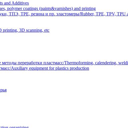
 and Additives
polymer coatings (paints&varnishes) and printing
и, ТПЭ, TPE, резина и пр. эластомеры/Rubber, TPE, TPV, TPU an
inting, 3D scanning, etc
тоды переработки пластмасс/Thermoforming, calendering, welding
/Auxiliary equipment for plastics production
рья
ion organizing