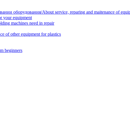
нии оборудования/About service, reparing and maitenance of equi
r your equipment
ing machines need in repair
f other equipment for plastics
m beginners