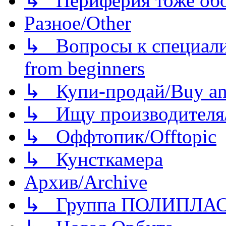
↳ Периферия тоже обору
Разное/Other
↳ Вопросы к специали
from beginners
↳ Купи-продай/Buy and
↳ Ищу производителя/
↳ Оффтопик/Offtopic
↳ Кунсткамера
Архив/Archive
↳ Группа ПОЛИПЛА