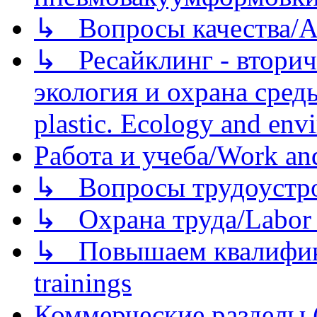
↳ Вопросы качества/Abo
↳ Ресайклинг - вторич
экология и охрана среды/
plastic. Ecology and env
Работа и учеба/Work an
↳ Вопросы трудоустрой
↳ Охрана труда/Labor p
↳ Повышаем квалификац
trainings
Коммерческие разделы 