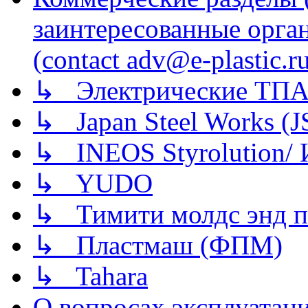
заинтересованные орга
(contact adv@e-plastic.r
↳ Электрические ТПА
↳ Japan Steel Works (
↳ INEOS Styrolution
↳ YUDO
↳ Тимити молдс энд п
↳ Пластмаш (ФПМ)
↳ Tahara
О вопросах эксплуатаци