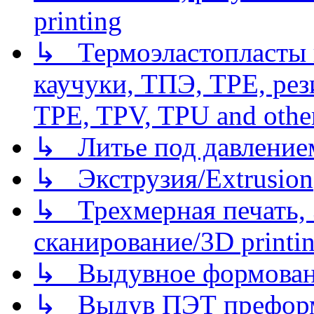
printing
↳ Термоэластопласты и
каучуки, ТПЭ, TPE, рез
TPE, TPV, TPU and other
↳ Литье под давлением/
↳ Экструзия/Extrusion
↳ Трехмерная печать,
сканирование/3D printin
↳ Выдувное формован
↳ Выдув ПЭТ префор