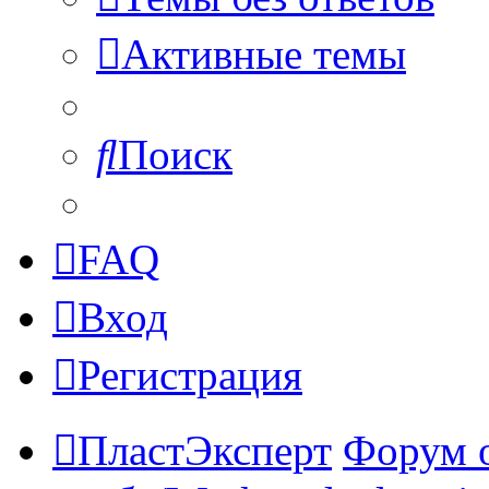
Активные темы
Поиск
FAQ
Вход
Регистрация
ПластЭксперт
Форум 