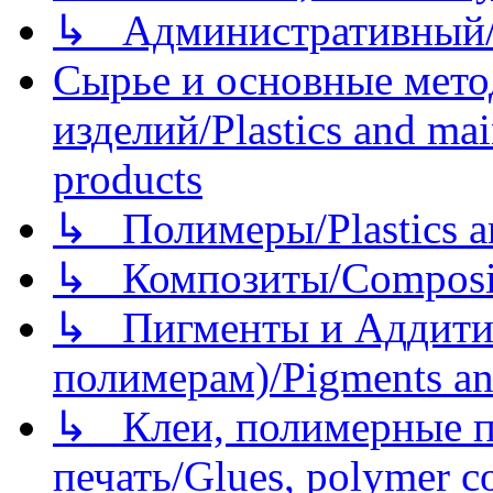
↳ Административный/
Сырье и основные мето
изделий/Plastics and mai
products
↳ Полимеры/Plastics a
↳ Композиты/Сomposite
↳ Пигменты и Аддитив
полимерам)/Pigments an
↳ Клеи, полимерные по
печать/Glues, polymer co