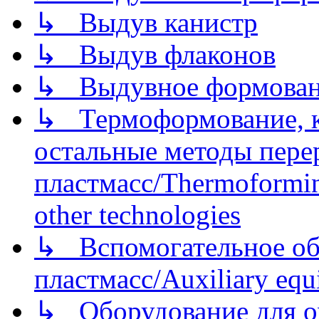
↳ Выдув канистр
↳ Выдув флаконов
↳ Выдувное формован
↳ Термоформование, ка
остальные методы пере
пластмасс/Thermoforming
other technologies
↳ Вспомогательное об
пластмасс/Auxiliary equi
↳ Оборудование для о