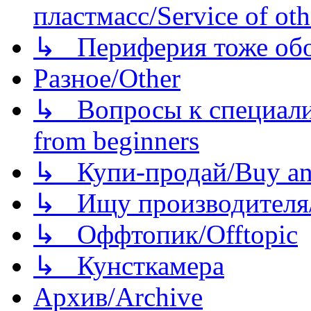
пластмасс/Service of oth
↳ Периферия тоже обору
Разное/Other
↳ Вопросы к специали
from beginners
↳ Купи-продай/Buy and
↳ Ищу производителя/
↳ Оффтопик/Offtopic
↳ Кунсткамера
Архив/Archive