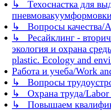
↳ Техоснастка для вы
пневмовакуумформовк
↳ Вопросы качества/Abo
↳ Ресайклинг - вторич
экология и охрана среды/
plastic. Ecology and env
Работа и учеба/Work an
↳ Вопросы трудоустрой
↳ Охрана труда/Labor p
↳ Повышаем квалификац