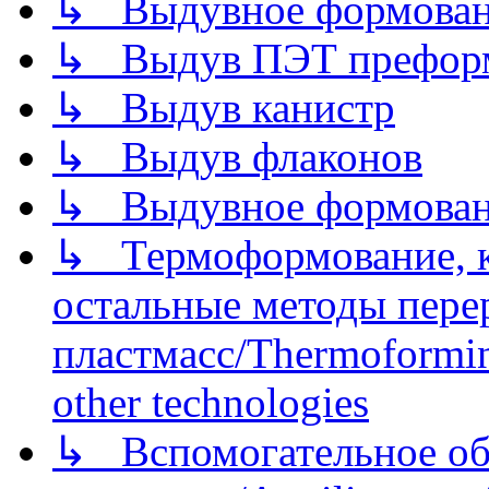
↳ Выдувное формован
↳ Выдув ПЭТ префор
↳ Выдув канистр
↳ Выдув флаконов
↳ Выдувное формован
↳ Термоформование, ка
остальные методы пере
пластмасс/Thermoforming
other technologies
↳ Вспомогательное об