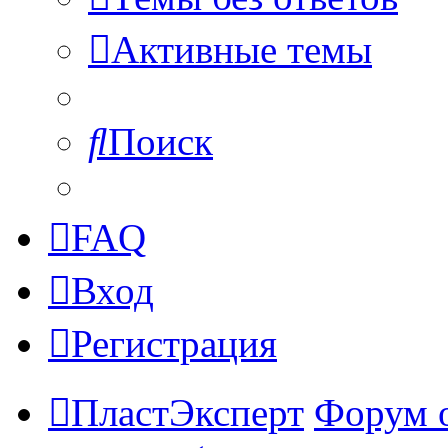
Активные темы
Поиск
FAQ
Вход
Регистрация
ПластЭксперт
Форум 