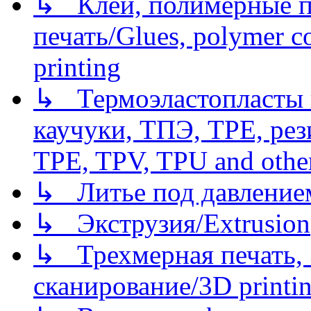
↳ Клеи, полимерные по
печать/Glues, polymer co
printing
↳ Термоэластопласты и
каучуки, ТПЭ, TPE, рез
TPE, TPV, TPU and other
↳ Литье под давлением/
↳ Экструзия/Extrusion
↳ Трехмерная печать,
сканирование/3D printin