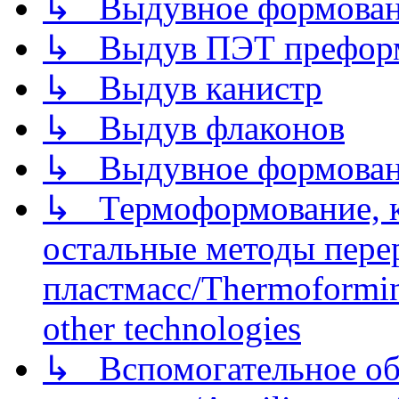
↳ Выдувное формован
↳ Выдув ПЭТ префор
↳ Выдув канистр
↳ Выдув флаконов
↳ Выдувное формован
↳ Термоформование, ка
остальные методы пере
пластмасс/Thermoforming
other technologies
↳ Вспомогательное об