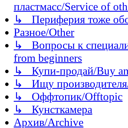
пластмасс/Service of oth
↳ Периферия тоже обору
Разное/Other
↳ Вопросы к специали
from beginners
↳ Купи-продай/Buy and
↳ Ищу производителя/
↳ Оффтопик/Offtopic
↳ Кунсткамера
Архив/Archive