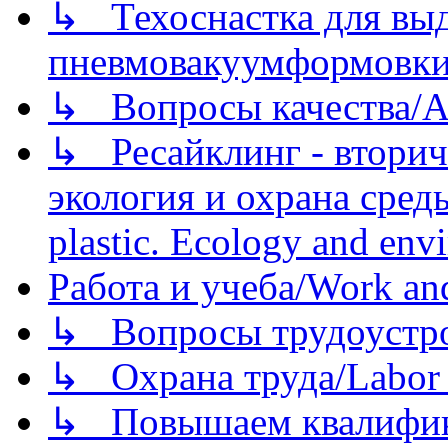
↳ Техоснастка для вы
пневмовакуумформовк
↳ Вопросы качества/Abo
↳ Ресайклинг - вторич
экология и охрана среды/
plastic. Ecology and env
Работа и учеба/Work an
↳ Вопросы трудоустрой
↳ Охрана труда/Labor p
↳ Повышаем квалификац