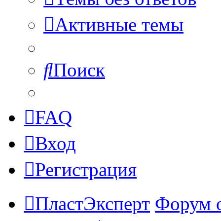
Активные темы
Поиск
FAQ
Вход
Регистрация
ПластЭксперт
Форум 