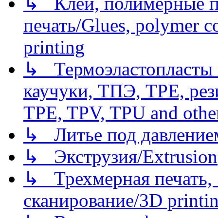
↳ Клеи, полимерные по
печать/Glues, polymer co
printing
↳ Термоэластопласты и
каучуки, ТПЭ, TPE, рез
TPE, TPV, TPU and other
↳ Литье под давлением/
↳ Экструзия/Extrusion
↳ Трехмерная печать,
сканирование/3D printin