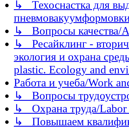
↳ Техоснастка для вы
пневмовакуумформовк
↳ Вопросы качества/Abo
↳ Ресайклинг - вторич
экология и охрана среды/
plastic. Ecology and env
Работа и учеба/Work an
↳ Вопросы трудоустрой
↳ Охрана труда/Labor p
↳ Повышаем квалификац