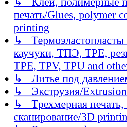
↳ Клеи, полимерные по
печать/Glues, polymer co
printing
↳ Термоэластопласты и
каучуки, ТПЭ, TPE, рез
TPE, TPV, TPU and other
↳ Литье под давлением/
↳ Экструзия/Extrusion
↳ Трехмерная печать,
сканирование/3D printin