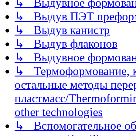
↳ Выдувное формован
↳ Выдув ПЭТ префор
↳ Выдув канистр
↳ Выдув флаконов
↳ Выдувное формован
↳ Термоформование, ка
остальные методы пере
пластмасс/Thermoforming
other technologies
↳ Вспомогательное об