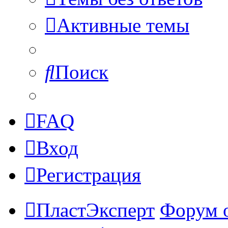
Активные темы
Поиск
FAQ
Вход
Регистрация
ПластЭксперт
Форум 