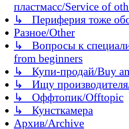
пластмасс/Service of oth
↳ Периферия тоже обору
Разное/Other
↳ Вопросы к специали
from beginners
↳ Купи-продай/Buy and
↳ Ищу производителя/
↳ Оффтопик/Offtopic
↳ Кунсткамера
Архив/Archive