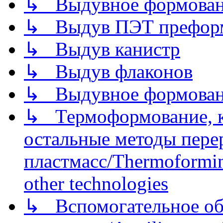
↳ Выдувное формован
↳ Выдув ПЭТ префор
↳ Выдув канистр
↳ Выдув флаконов
↳ Выдувное формован
↳ Термоформование, ка
остальные методы пере
пластмасс/Thermoforming
other technologies
↳ Вспомогательное об