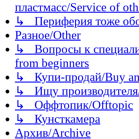
пластмасс/Service of oth
↳ Периферия тоже обору
Разное/Other
↳ Вопросы к специали
from beginners
↳ Купи-продай/Buy and
↳ Ищу производителя/
↳ Оффтопик/Offtopic
↳ Кунсткамера
Архив/Archive