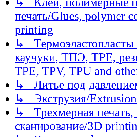
↳ Клеи, полимерные по
печать/Glues, polymer co
printing
↳ Термоэластопласты и
каучуки, ТПЭ, TPE, рез
TPE, TPV, TPU and other
↳ Литье под давлением/
↳ Экструзия/Extrusion
↳ Трехмерная печать,
сканирование/3D printin