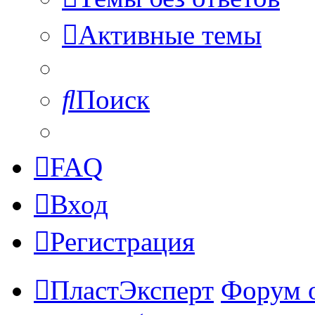
Активные темы
Поиск
FAQ
Вход
Регистрация
ПластЭксперт
Форум 