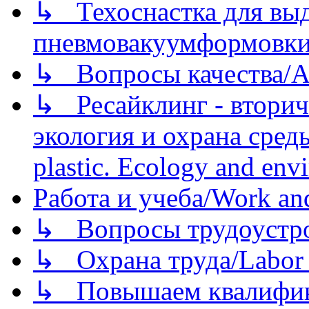
↳ Техоснастка для вы
пневмовакуумформовк
↳ Вопросы качества/Abo
↳ Ресайклинг - вторич
экология и охрана среды/
plastic. Ecology and env
Работа и учеба/Work an
↳ Вопросы трудоустрой
↳ Охрана труда/Labor p
↳ Повышаем квалификац