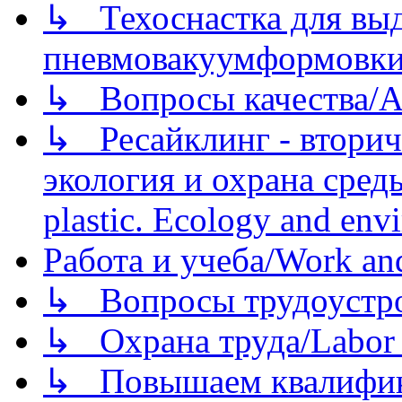
↳ Техоснастка для вы
пневмовакуумформовк
↳ Вопросы качества/Abo
↳ Ресайклинг - вторич
экология и охрана среды/
plastic. Ecology and env
Работа и учеба/Work an
↳ Вопросы трудоустрой
↳ Охрана труда/Labor p
↳ Повышаем квалификац