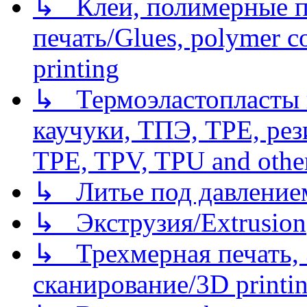
↳ Клеи, полимерные по
печать/Glues, polymer co
printing
↳ Термоэластопласты и
каучуки, ТПЭ, TPE, рез
TPE, TPV, TPU and other
↳ Литье под давлением/
↳ Экструзия/Extrusion
↳ Трехмерная печать,
сканирование/3D printin