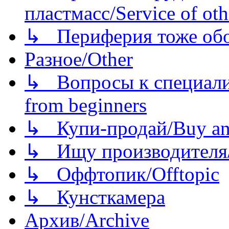
пластмасс/Service of oth
↳ Периферия тоже обору
Разное/Other
↳ Вопросы к специали
from beginners
↳ Купи-продай/Buy and
↳ Ищу производителя/
↳ Оффтопик/Offtopic
↳ Кунсткамера
Архив/Archive