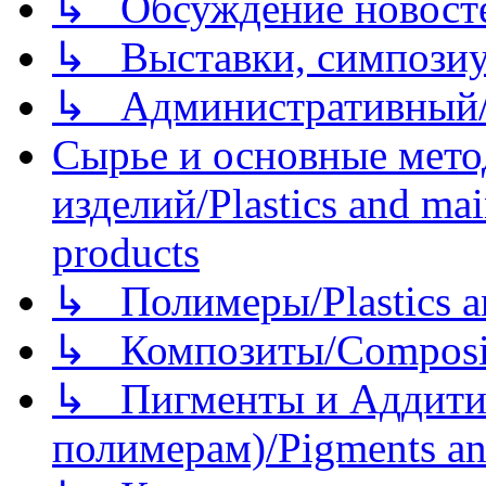
↳ Обсуждение новостей
↳ Выставки, симпозиу
↳ Административный/
Сырье и основные мето
изделий/Plastics and mai
products
↳ Полимеры/Plastics a
↳ Композиты/Сomposite
↳ Пигменты и Аддитив
полимерам)/Pigments an