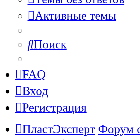
Активные темы
Поиск
FAQ
Вход
Регистрация
ПластЭксперт
Форум 