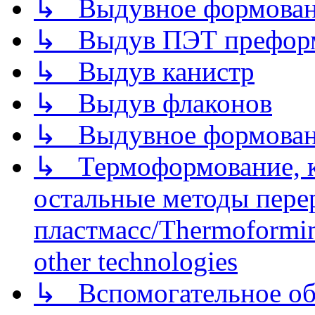
↳ Выдувное формован
↳ Выдув ПЭТ префор
↳ Выдув канистр
↳ Выдув флаконов
↳ Выдувное формован
↳ Термоформование, ка
остальные методы пере
пластмасс/Thermoforming
other technologies
↳ Вспомогательное об