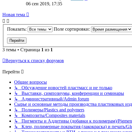
06 сен 2019, 17:35
Новая тема
Показать:
Поле сортировки:
3 темы • Страница
1
из
1
Вернуться к списку форумов
Перейти
Общие вопросы
↳ Обсуждение новостей пластмасс и не только
↳ Выставки, симпозиумы, конференции и семинары
↳ Административный/Admin forum
Сырье и основные методы производства пластиковых изделий/
↳ Полимеры/Plastics and polymers
↳ Композиты/Сomposites materials
↳ Пигменты и Аддитивы (добавки к полимерам)/Pigments
↳ Клеи, полимерные покрытия (лакокраска) и печать/Glues, 