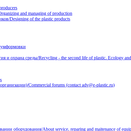
roducers
anizing and managing of production
/Designing of the plastic products
уумформовки
 охрана среды/Recycling - the second life of plastic. Ecology and 
s
анизации)/Commercial forums (contact adv@e-plastic.ru)
нии оборудования/About service, reparing and maitenance of equi