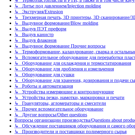
↳ Термоэластопласты и РТИ, а также и в том числе каучук
↳ Литье под давлением/Injection molding
↳ Экструзия/Extrusion
↳ Трехмерная печать, 3D принтеры, 3D сканирование/3D pr
↳ Выдувное формование/Blow molding
↳ Выдув ПЭТ преформ
↳ Выдув канистр
↳ Выдув флаконов
↳ Выдувное формование Прочие вопросы
↳ Термоформование, каландрование, сварка и остальные ме
↳ Вспомогательное оборудование для переработки пластмасс
↳ Оборудование для охлаждения и термостатирования
↳ Оборудование для дробления и измельчения
↳ Оборудование для сушки
↳ Оборудование для хранения, дозирования и подачи сы
↳ Роботы и автоматизация
↳ Устройства измеряющие и контролирующие
↳ Устройства резки, намотки, маркировки и печати
↳ Грануляторы, агломераторы и смесители
↳ Прочее вспомогательное оборудование
↳ Другие вопросы/Other questions
Вопросы организации производства/Questions about product
↳ Обсуждение поставщиков оборудования и самого оборудо
↳ Производители и поставщики полимерного сырья