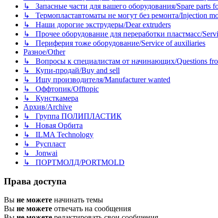
↳ Запасные части для вашего оборудования/Spare parts fo
↳ Термопластавтоматы не могут без ремонта/Injection mold
↳ Наши дорогие экструдеры/Dear extruders
↳ Прочее оборудование для переработки пластмасс/Service o
↳ Периферия тоже оборудование/Service of auxiliaries
Разное/Other
↳ Вопросы к специалистам от начинающих/Questions fro
↳ Купи-продай/Buy and sell
↳ Ищу производителя/Manufacturer wanted
↳ Оффтопик/Offtopic
↳ Кунсткамера
Архив/Archive
↳ Группа ПОЛИПЛАСТИК
↳ Новая Орбита
↳ ILMA Technology
↳ Руспласт
↳ Jonwai
↳ ПОРТМОЛД/PORTMOLD
Права доступа
Вы
не можете
начинать темы
Вы
не можете
отвечать на сообщения
Вы
не можете
редактировать свои сообщения