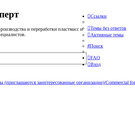
перт
Ссылки
Темы без ответов
роизводства и переработки пластмасс и
пециалистов.
Активные темы
Поиск
FAQ
Вход
 (приглашаются заинтересованные организации)/Commercial forum