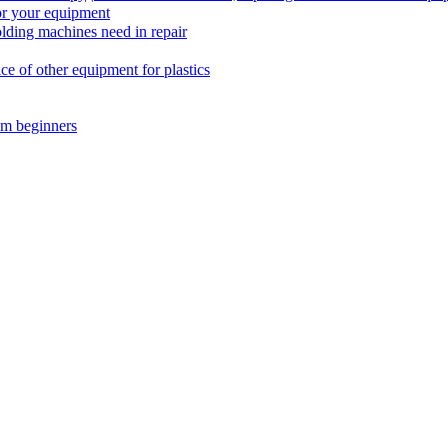
r your equipment
ing machines need in repair
f other equipment for plastics
m beginners