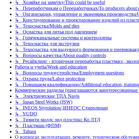
↳ Хозяйке на заметку/This could be useful
↳ Переработчикам о Переработчиках/To producers about p
↳ Организация, управление и экономика производства/Org
↳ Конструирование и проектирование изделий из пластиков
↳ Техоснастка/Molds and dies
↳ Оснастка для литья под давлением
↳ Горячеканальные системы и контроллеры
↳ Техоснастка для экструзии
↳ Техоснастка для выдувного формования и пневмовак
↳ Вопросы качества/About quality controls
↳ Ресайклинг - вторичная переработка пластмасс, экология и
Работа и учеба/Work and education
↳ Вопросы трудоустройства/Employment questions
↳ Охрана труда/Labor protection
↳ Повышаем квалификацию/Additional education, training
Коммерческие разделы (приглашаются заинтересованные орг
↳ Электрические ТПА Navis
↳ Japan Steel Works (JSW)
↳ INEOS Styrolution/ ИНЕОС Стиролюшн
↳ YUDO
↳ Тимити молдс энд плэстикс Ко ЛТД
↳ Пластмаш (ФПМ)
↳ Tahara
О вопросах эксплуатации, ремонте, техническом обслужива