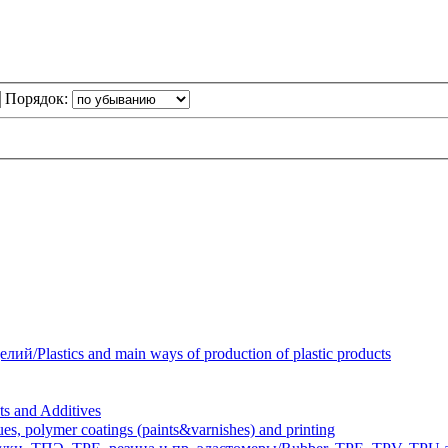
Порядок:
Plastics and main ways of production of plastic products
 and Additives
polymer coatings (paints&varnishes) and printing