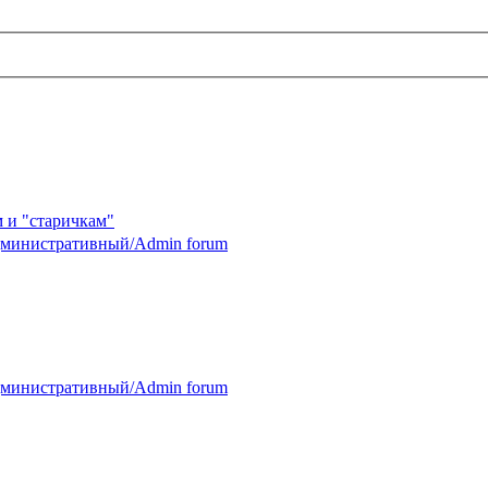
 и "старичкам"
министративный/Admin forum
министративный/Admin forum