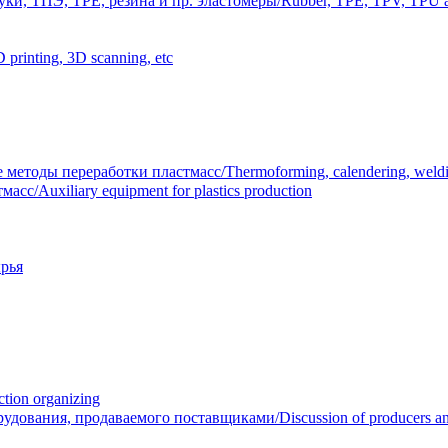
и, ТПЭ, TPE, резина и пр. эластомеры/Rubber, TPE, TPV, TPU an
inting, 3D scanning, etc
тоды переработки пластмасс/Thermoforming, calendering, welding
/Auxiliary equipment for plastics production
рья
ion organizing
вания, продаваемого поставщиками/Discussion of producers and r