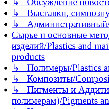
↳ Обсуждение новостей
↳ Выставки, симпозиу
↳ Административный/
Сырье и основные мето
изделий/Plastics and mai
products
↳ Полимеры/Plastics a
↳ Композиты/Сomposite
↳ Пигменты и Аддитив
полимерам)/Pigments an