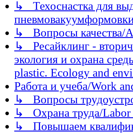
↳ Техоснастка для вы
пневмовакуумформовк
↳ Вопросы качества/Abo
↳ Ресайклинг - вторич
экология и охрана среды/
plastic. Ecology and env
Работа и учеба/Work an
↳ Вопросы трудоустрой
↳ Охрана труда/Labor p
↳ Повышаем квалификац