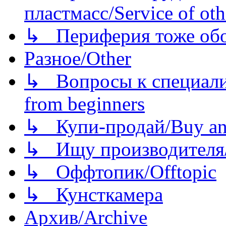
пластмасс/Service of oth
↳ Периферия тоже обору
Разное/Other
↳ Вопросы к специали
from beginners
↳ Купи-продай/Buy and
↳ Ищу производителя/
↳ Оффтопик/Offtopic
↳ Кунсткамера
Архив/Archive