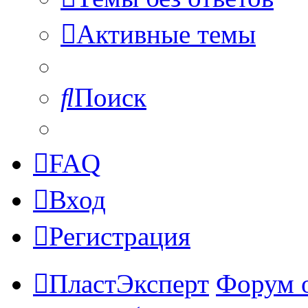
Активные темы
Поиск
FAQ
Вход
Регистрация
ПластЭксперт
Форум 