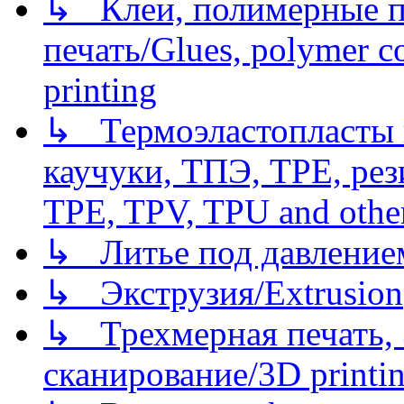
↳ Клеи, полимерные по
печать/Glues, polymer co
printing
↳ Термоэластопласты и
каучуки, ТПЭ, TPE, рез
TPE, TPV, TPU and other
↳ Литье под давлением/
↳ Экструзия/Extrusion
↳ Трехмерная печать,
сканирование/3D printin