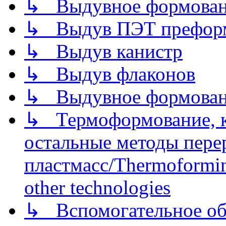
↳ Выдувное формован
↳ Выдув ПЭТ префор
↳ Выдув канистр
↳ Выдув флаконов
↳ Выдувное формован
↳ Термоформование, ка
остальные методы пере
пластмасс/Thermoforming
other technologies
↳ Вспомогательное об