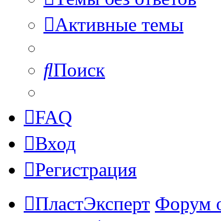
Активные темы
Поиск
FAQ
Вход
Регистрация
ПластЭксперт
Форум 