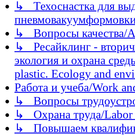
↳ Техоснастка для вы
пневмовакуумформовк
↳ Вопросы качества/Abo
↳ Ресайклинг - вторич
экология и охрана среды/
plastic. Ecology and env
Работа и учеба/Work an
↳ Вопросы трудоустрой
↳ Охрана труда/Labor p
↳ Повышаем квалификац