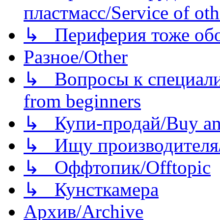
пластмасс/Service of oth
↳ Периферия тоже обору
Разное/Other
↳ Вопросы к специали
from beginners
↳ Купи-продай/Buy and
↳ Ищу производителя/
↳ Оффтопик/Offtopic
↳ Кунсткамера
Архив/Archive