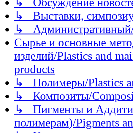
↳ Обсуждение новостей
↳ Выставки, симпозиу
↳ Административный/
Сырье и основные мето
изделий/Plastics and mai
products
↳ Полимеры/Plastics a
↳ Композиты/Сomposite
↳ Пигменты и Аддитив
полимерам)/Pigments an