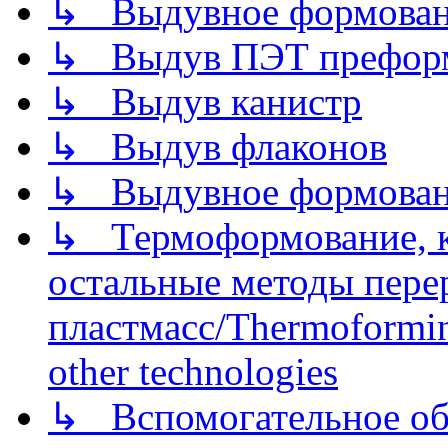
↳ Выдувное формован
↳ Выдув ПЭТ префор
↳ Выдув канистр
↳ Выдув флаконов
↳ Выдувное формован
↳ Термоформование, ка
остальные методы пере
пластмасс/Thermoforming
other technologies
↳ Вспомогательное об