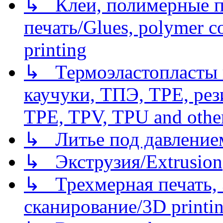
↳ Клеи, полимерные по
печать/Glues, polymer co
printing
↳ Термоэластопласты и
каучуки, ТПЭ, TPE, рез
TPE, TPV, TPU and other
↳ Литье под давлением/
↳ Экструзия/Extrusion
↳ Трехмерная печать,
сканирование/3D printin