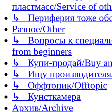
пластмасс/Service of oth
↳ Периферия тоже обору
Разное/Other
↳ Вопросы к специали
from beginners
↳ Купи-продай/Buy and
↳ Ищу производителя/
↳ Оффтопик/Offtopic
↳ Кунсткамера
Архив/Archive