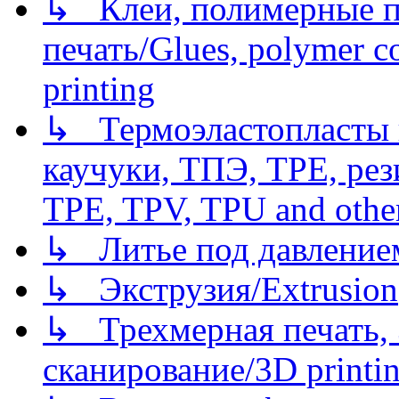
↳ Клеи, полимерные по
печать/Glues, polymer co
printing
↳ Термоэластопласты и
каучуки, ТПЭ, TPE, рез
TPE, TPV, TPU and other
↳ Литье под давлением/
↳ Экструзия/Extrusion
↳ Трехмерная печать,
сканирование/3D printin