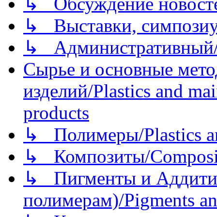
↳ Обсуждение новостей
↳ Выставки, симпозиу
↳ Административный/
Сырье и основные мето
изделий/Plastics and mai
products
↳ Полимеры/Plastics a
↳ Композиты/Сomposite
↳ Пигменты и Аддитив
полимерам)/Pigments an