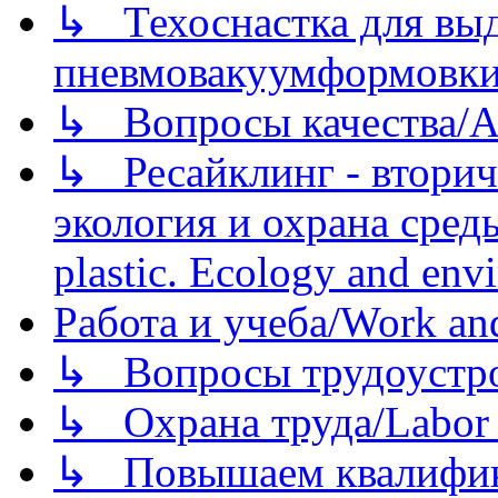
↳ Техоснастка для вы
пневмовакуумформовк
↳ Вопросы качества/Abo
↳ Ресайклинг - вторич
экология и охрана среды/
plastic. Ecology and env
Работа и учеба/Work an
↳ Вопросы трудоустрой
↳ Охрана труда/Labor p
↳ Повышаем квалификац