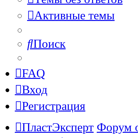
Активные темы
Поиск
FAQ
Вход
Регистрация
ПластЭксперт
Форум 