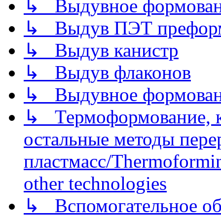
↳ Выдувное формован
↳ Выдув ПЭТ префор
↳ Выдув канистр
↳ Выдув флаконов
↳ Выдувное формован
↳ Термоформование, ка
остальные методы пере
пластмасс/Thermoforming
other technologies
↳ Вспомогательное об