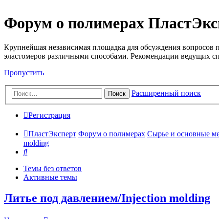
Форум о полимерах ПластЭкс
Крупнейшая независимая площадка для обсуждения вопросов п
эластомеров различными способами. Рекомендации ведущих с
Пропустить
Расширенный поиск
Поиск
Регистрация
ПластЭксперт
Форум о полимерах
Сырье и основные мето
molding
Поиск
Темы без ответов
Активные темы
Литье под давлением/Injection molding