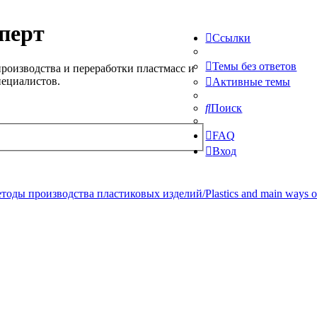
перт
Ссылки
Темы без ответов
роизводства и переработки пластмасс и
пециалистов.
Активные темы
Поиск
FAQ
Вход
ды производства пластиковых изделий/Plastics and main ways of pr