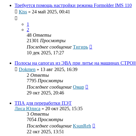
Требуется помощь настройки режима Formolder IMS 110
Кiss
»
24 май 2025, 00:41
1
2
48
Ответы
21301
Просмотры
Последнее сообщение
Тигирь
10 дек 2025, 17:27
Полосы на сапогах из ЭВА при литье на машинах СТРО
Dokmen
»
13 авг 2025, 16:39
2
Ответы
7795
Просмотры
Последнее сообщение
Омар
29 окт 2025, 20:46
ТПА для переработки ПЭТ
Лиса Юлиса
»
20 окт 2025, 15:35
3
Ответы
7054
Просмотры
Последнее сообщение
KsunReh
22 окт 2025, 13:51