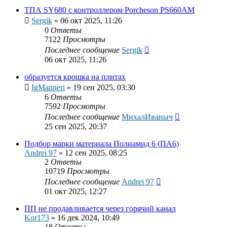
ТПА SY680 с контроллером Porcheson PS660AM
Sergik
»
06 окт 2025, 11:26
0
Ответы
7122
Просмотры
Последнее сообщение
Sergik
06 окт 2025, 11:26
образуется крошка на плитах
IgManneri
»
19 сен 2025, 03:30
6
Ответы
7592
Просмотры
Последнее сообщение
МихалИваныч
25 сен 2025, 20:37
Подбор марки материала Полиамид 6 (ПА6)
Andrei 97
»
12 сен 2025, 08:25
2
Ответы
10719
Просмотры
Последнее сообщение
Andrei 97
01 окт 2025, 12:27
ПП не продавливается через горячий канал
Kor173
»
16 дек 2024, 10:49
18
Ответы