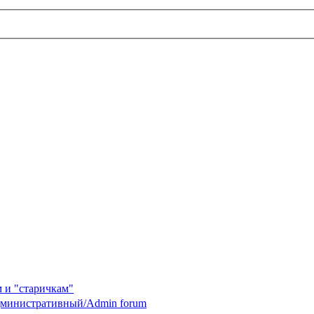
 и "старичкам"
министративный/Admin forum