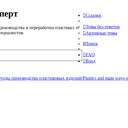
перт
Ссылки
Темы без ответов
роизводства и переработки пластмасс и
пециалистов.
Активные темы
Поиск
FAQ
Вход
ды производства пластиковых изделий/Plastics and main ways of pr