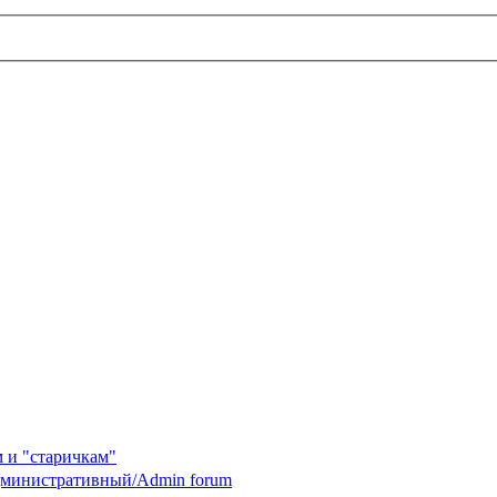
 и "старичкам"
министративный/Admin forum