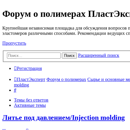
Форум о полимерах ПластЭкс
Крупнейшая независимая площадка для обсуждения вопросов п
эластомеров различными способами. Рекомендации ведущих с
Пропустить
Расширенный поиск
Поиск
Регистрация
ПластЭксперт
Форум о полимерах
Сырье и основные мето
molding
Поиск
Темы без ответов
Активные темы
Литье под давлением/Injection molding