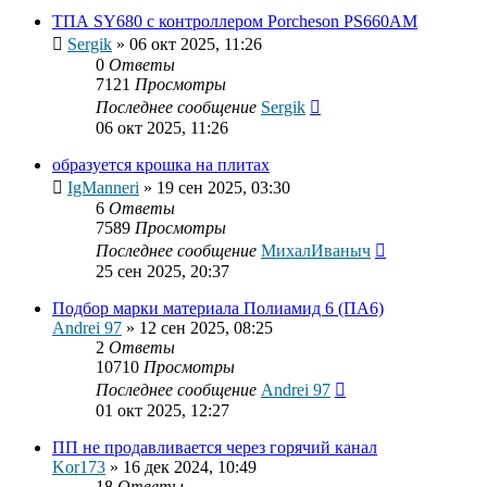
ТПА SY680 с контроллером Porcheson PS660AM
Sergik
»
06 окт 2025, 11:26
0
Ответы
7121
Просмотры
Последнее сообщение
Sergik
06 окт 2025, 11:26
образуется крошка на плитах
IgManneri
»
19 сен 2025, 03:30
6
Ответы
7589
Просмотры
Последнее сообщение
МихалИваныч
25 сен 2025, 20:37
Подбор марки материала Полиамид 6 (ПА6)
Andrei 97
»
12 сен 2025, 08:25
2
Ответы
10710
Просмотры
Последнее сообщение
Andrei 97
01 окт 2025, 12:27
ПП не продавливается через горячий канал
Kor173
»
16 дек 2024, 10:49
18
Ответы