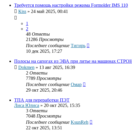
Требуется помощь настройки режима Formolder IMS 110
Кiss
»
24 май 2025, 00:41
1
2
48
Ответы
21286
Просмотры
Последнее сообщение
Тигирь
10 дек 2025, 17:27
Полосы на сапогах из ЭВА при литье на машинах СТРО
Dokmen
»
13 авг 2025, 16:39
2
Ответы
7789
Просмотры
Последнее сообщение
Омар
29 окт 2025, 20:46
ТПА для переработки ПЭТ
Лиса Юлиса
»
20 окт 2025, 15:35
3
Ответы
7048
Просмотры
Последнее сообщение
KsunReh
22 окт 2025, 13:51