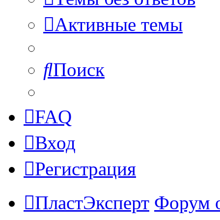
Активные темы
Поиск
FAQ
Вход
Регистрация
ПластЭксперт
Форум 