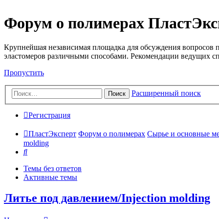
Форум о полимерах ПластЭкс
Крупнейшая независимая площадка для обсуждения вопросов п
эластомеров различными способами. Рекомендации ведущих с
Пропустить
Расширенный поиск
Поиск
Регистрация
ПластЭксперт
Форум о полимерах
Сырье и основные мето
molding
Поиск
Темы без ответов
Активные темы
Литье под давлением/Injection molding