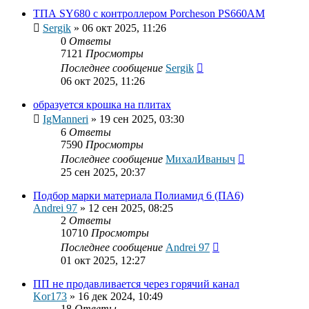
ТПА SY680 с контроллером Porcheson PS660AM
Sergik
»
06 окт 2025, 11:26
0
Ответы
7121
Просмотры
Последнее сообщение
Sergik
06 окт 2025, 11:26
образуется крошка на плитах
IgManneri
»
19 сен 2025, 03:30
6
Ответы
7590
Просмотры
Последнее сообщение
МихалИваныч
25 сен 2025, 20:37
Подбор марки материала Полиамид 6 (ПА6)
Andrei 97
»
12 сен 2025, 08:25
2
Ответы
10710
Просмотры
Последнее сообщение
Andrei 97
01 окт 2025, 12:27
ПП не продавливается через горячий канал
Kor173
»
16 дек 2024, 10:49
18
Ответы