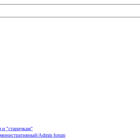
 и "старичкам"
министративный/Admin forum