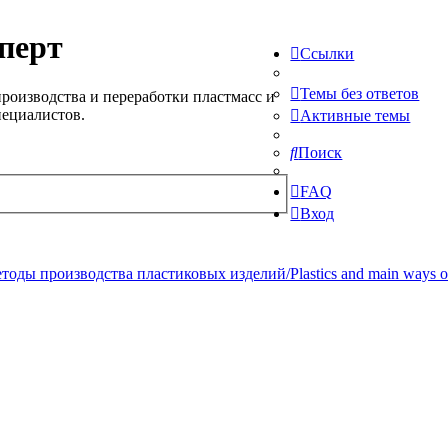
перт
Ссылки
Темы без ответов
роизводства и переработки пластмасс и
пециалистов.
Активные темы
Поиск
FAQ
Вход
ды производства пластиковых изделий/Plastics and main ways of pr