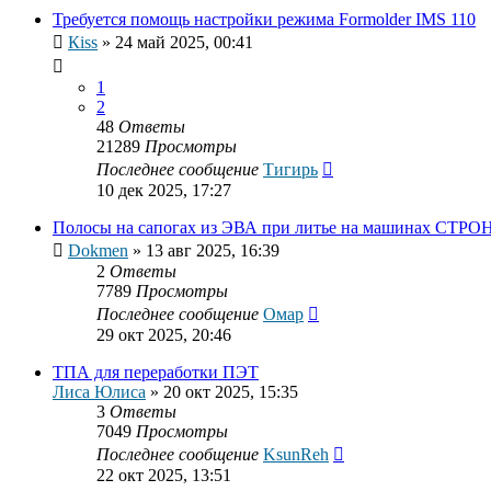
Требуется помощь настройки режима Formolder IMS 110
Кiss
»
24 май 2025, 00:41
1
2
48
Ответы
21289
Просмотры
Последнее сообщение
Тигирь
10 дек 2025, 17:27
Полосы на сапогах из ЭВА при литье на машинах СТРО
Dokmen
»
13 авг 2025, 16:39
2
Ответы
7789
Просмотры
Последнее сообщение
Омар
29 окт 2025, 20:46
ТПА для переработки ПЭТ
Лиса Юлиса
»
20 окт 2025, 15:35
3
Ответы
7049
Просмотры
Последнее сообщение
KsunReh
22 окт 2025, 13:51