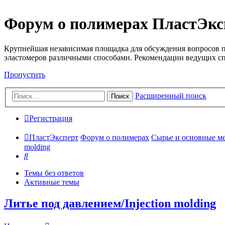
Форум о полимерах ПластЭкс
Крупнейшая независимая площадка для обсуждения вопросов п
эластомеров различными способами. Рекомендации ведущих с
Пропустить
Расширенный поиск
Поиск
Регистрация
ПластЭксперт
Форум о полимерах
Сырье и основные мето
molding
Поиск
Темы без ответов
Активные темы
Литье под давлением/Injection molding