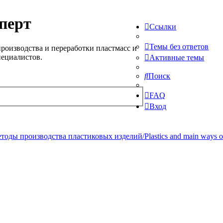
перт
Ссылки
Темы без ответов
роизводства и переработки пластмасс и
пециалистов.
Активные темы
Поиск
FAQ
Вход
ды производства пластиковых изделий/Plastics and main ways of pr