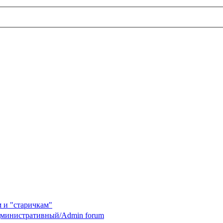
 и "старичкам"
министративный/Admin forum