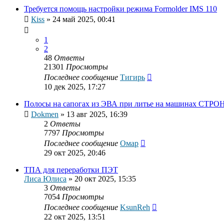
Требуется помощь настройки режима Formolder IMS 110
Кiss
»
24 май 2025, 00:41
1
2
48
Ответы
21301
Просмотры
Последнее сообщение
Тигирь
10 дек 2025, 17:27
Полосы на сапогах из ЭВА при литье на машинах СТРО
Dokmen
»
13 авг 2025, 16:39
2
Ответы
7797
Просмотры
Последнее сообщение
Омар
29 окт 2025, 20:46
ТПА для переработки ПЭТ
Лиса Юлиса
»
20 окт 2025, 15:35
3
Ответы
7054
Просмотры
Последнее сообщение
KsunReh
22 окт 2025, 13:51