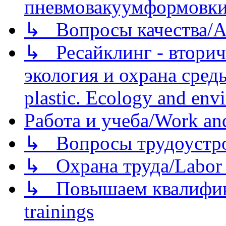
пневмовакуумформовк
↳ Вопросы качества/Abo
↳ Ресайклинг - вторич
экология и охрана среды/
plastic. Ecology and env
Работа и учеба/Work an
↳ Вопросы трудоустрой
↳ Охрана труда/Labor p
↳ Повышаем квалификац
trainings