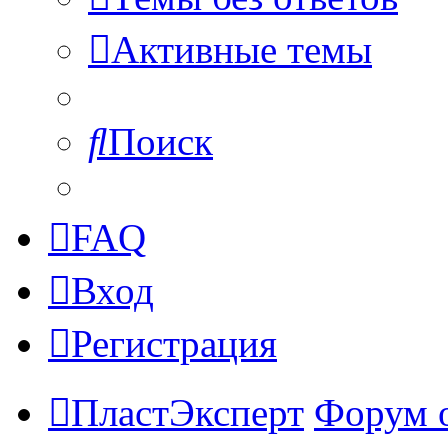
Активные темы
Поиск
FAQ
Вход
Регистрация
ПластЭксперт
Форум 