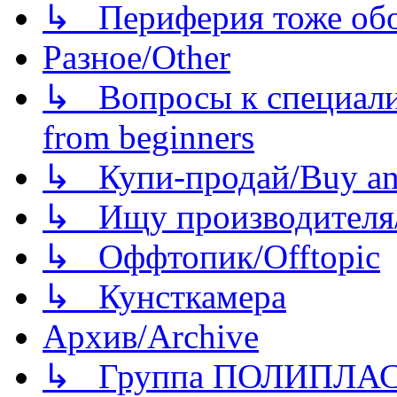
↳ Периферия тоже обору
Разное/Other
↳ Вопросы к специали
from beginners
↳ Купи-продай/Buy and
↳ Ищу производителя/
↳ Оффтопик/Offtopic
↳ Кунсткамера
Архив/Archive
↳ Группа ПОЛИПЛА