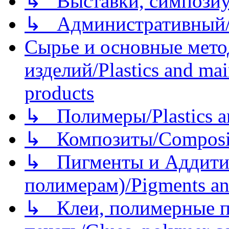
↳ Выставки, симпозиу
↳ Административный/
Сырье и основные мето
изделий/Plastics and mai
products
↳ Полимеры/Plastics a
↳ Композиты/Сomposite
↳ Пигменты и Аддитив
полимерам)/Pigments an
↳ Клеи, полимерные по