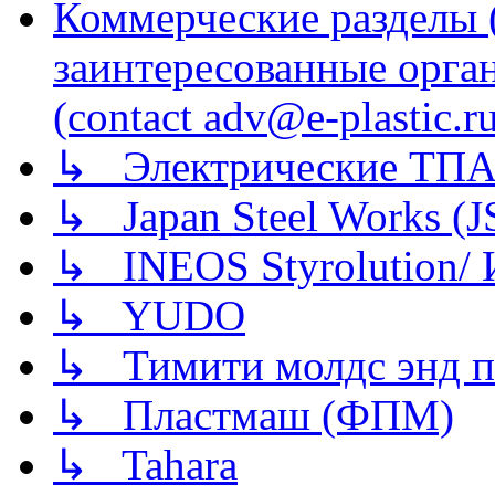
Коммерческие разделы 
заинтересованные орга
(contact adv@e-plastic.r
↳ Электрические ТПА
↳ Japan Steel Works (
↳ INEOS Styrolution
↳ YUDO
↳ Тимити молдс энд п
↳ Пластмаш (ФПМ)
↳ Tahara