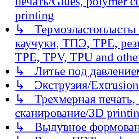
печать/Glues, polymer co
printing
↳ Термоэластопласты и
каучуки, ТПЭ, TPE, рез
TPE, TPV, TPU and other
↳ Литье под давлением/
↳ Экструзия/Extrusion
↳ Трехмерная печать,
сканирование/3D printin
↳ Выдувное формован