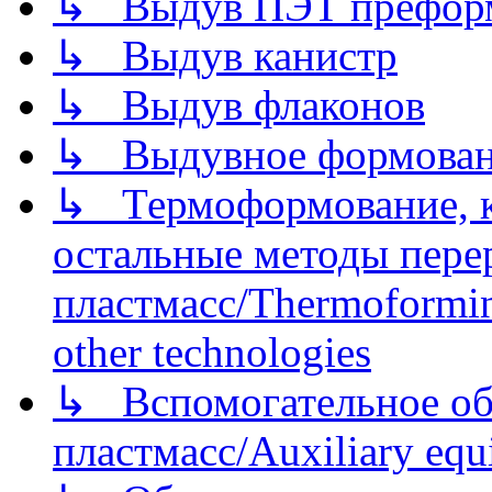
↳ Выдув ПЭТ префор
↳ Выдув канистр
↳ Выдув флаконов
↳ Выдувное формован
↳ Термоформование, ка
остальные методы пере
пластмасс/Thermoforming
other technologies
↳ Вспомогательное об
пластмасс/Auxiliary equi