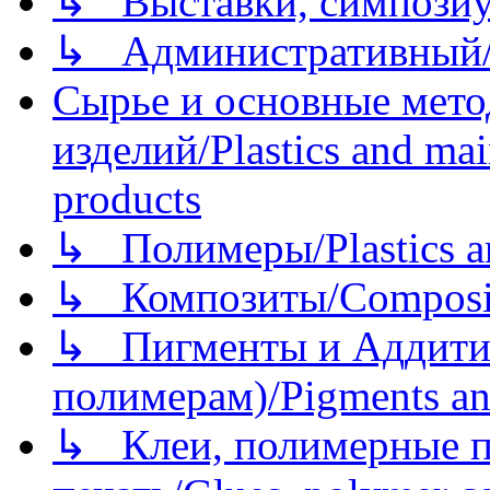
↳ Выставки, симпозиу
↳ Административный/
Сырье и основные мето
изделий/Plastics and mai
products
↳ Полимеры/Plastics a
↳ Композиты/Сomposite
↳ Пигменты и Аддитив
полимерам)/Pigments an
↳ Клеи, полимерные по