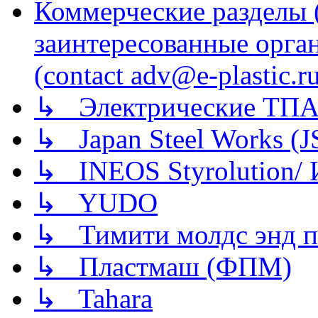
Коммерческие разделы 
заинтересованные орга
(contact adv@e-plastic.r
↳ Электрические ТПА
↳ Japan Steel Works (
↳ INEOS Styrolution
↳ YUDO
↳ Тимити молдс энд п
↳ Пластмаш (ФПМ)
↳ Tahara