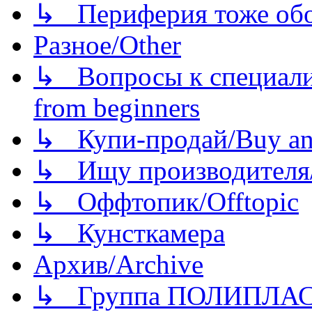
↳ Периферия тоже обору
Разное/Other
↳ Вопросы к специали
from beginners
↳ Купи-продай/Buy and
↳ Ищу производителя/
↳ Оффтопик/Offtopic
↳ Кунсткамера
Архив/Archive
↳ Группа ПОЛИПЛА