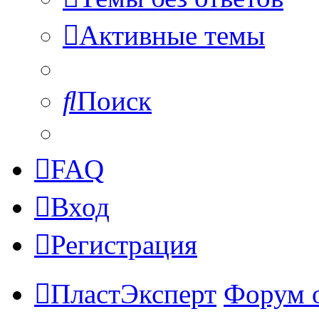
Активные темы
Поиск
FAQ
Вход
Регистрация
ПластЭксперт
Форум 