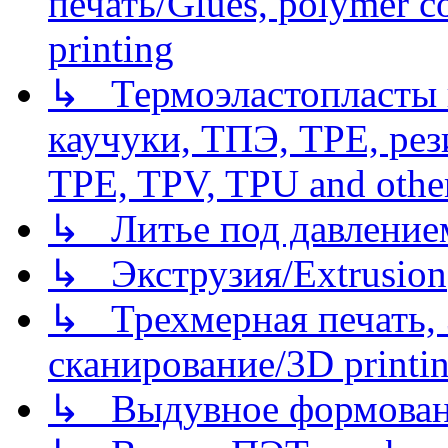
печать/Glues, polymer co
printing
↳ Термоэластопласты и
каучуки, ТПЭ, TPE, рез
TPE, TPV, TPU and other
↳ Литье под давлением/
↳ Экструзия/Extrusion
↳ Трехмерная печать,
сканирование/3D printin
↳ Выдувное формован