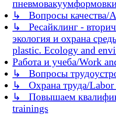
пневмовакуумформовк
↳ Вопросы качества/Abo
↳ Ресайклинг - вторич
экология и охрана среды/
plastic. Ecology and env
Работа и учеба/Work an
↳ Вопросы трудоустрой
↳ Охрана труда/Labor p
↳ Повышаем квалификац
trainings