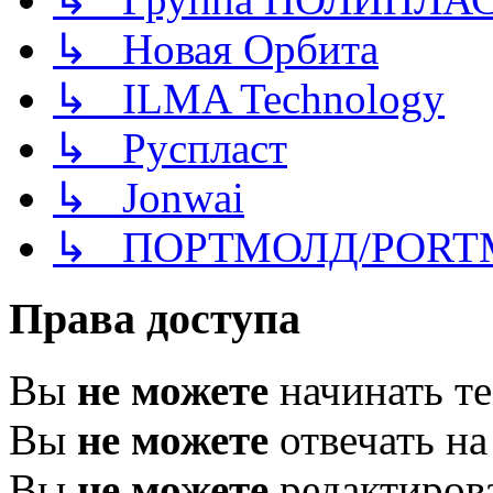
↳ Новая Орбита
↳ ILMA Technology
↳ Руспласт
↳ Jonwai
↳ ПОРТМОЛД/PORT
Права доступа
Вы
не можете
начинать т
Вы
не можете
отвечать н
Вы
не можете
редактиров