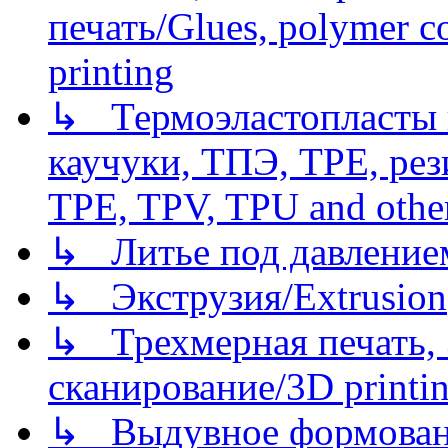
печать/Glues, polymer co
printing
↳ Термоэластопласты и
каучуки, ТПЭ, TPE, рез
TPE, TPV, TPU and other
↳ Литье под давлением/
↳ Экструзия/Extrusion
↳ Трехмерная печать,
сканирование/3D printin
↳ Выдувное формован