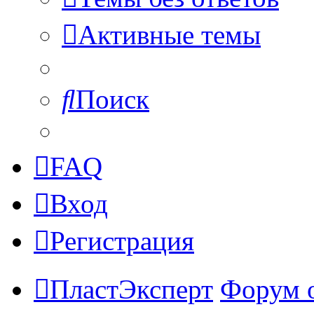
Активные темы
Поиск
FAQ
Вход
Регистрация
ПластЭксперт
Форум 