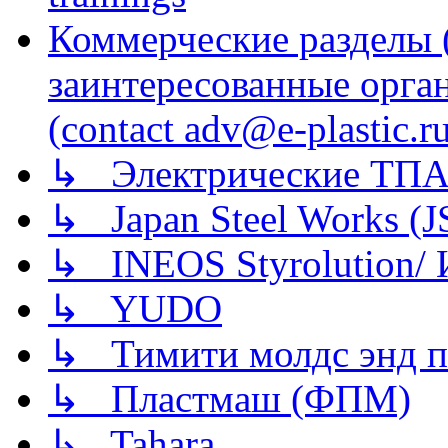
Коммерческие разделы 
заинтересованные орга
(contact adv@e-plastic.r
↳ Электрические ТПА
↳ Japan Steel Works (
↳ INEOS Styrolution
↳ YUDO
↳ Тимити молдс энд п
↳ Пластмаш (ФПМ)
↳ Tahara