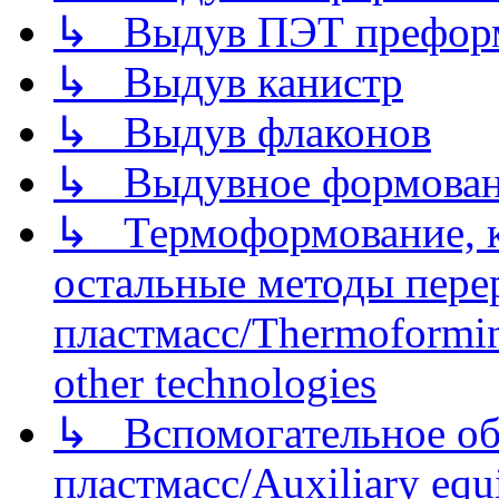
↳ Выдув ПЭТ префор
↳ Выдув канистр
↳ Выдув флаконов
↳ Выдувное формован
↳ Термоформование, ка
остальные методы пере
пластмасс/Thermoforming
other technologies
↳ Вспомогательное об
пластмасс/Auxiliary equi