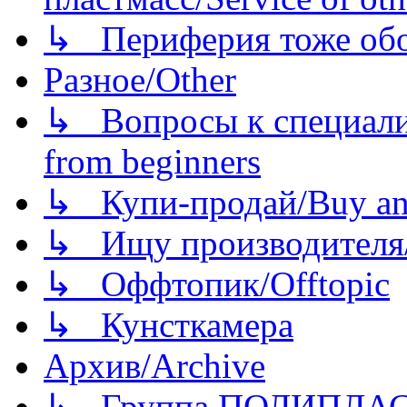
↳ Периферия тоже обору
Разное/Other
↳ Вопросы к специали
from beginners
↳ Купи-продай/Buy and
↳ Ищу производителя/
↳ Оффтопик/Offtopic
↳ Кунсткамера
Архив/Archive
↳ Группа ПОЛИПЛА