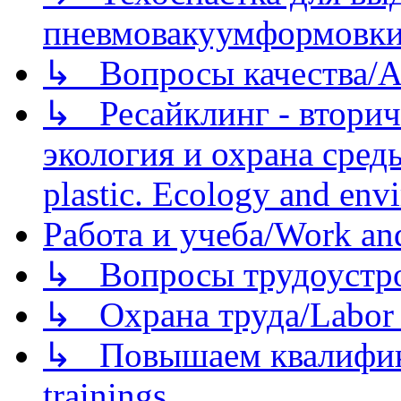
пневмовакуумформовк
↳ Вопросы качества/Abo
↳ Ресайклинг - вторич
экология и охрана среды/
plastic. Ecology and env
Работа и учеба/Work an
↳ Вопросы трудоустрой
↳ Охрана труда/Labor p
↳ Повышаем квалификац
trainings