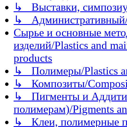
↳ Выставки, симпозиу
↳ Административный/
Сырье и основные мето
изделий/Plastics and mai
products
↳ Полимеры/Plastics a
↳ Композиты/Сomposite
↳ Пигменты и Аддитив
полимерам)/Pigments an
↳ Клеи, полимерные по