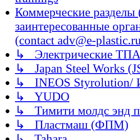
Коммерческие разделы 
заинтересованные орга
(contact adv@e-plastic.r
↳ Электрические ТПА
↳ Japan Steel Works (
↳ INEOS Styrolution
↳ YUDO
↳ Тимити молдс энд п
↳ Пластмаш (ФПМ)
↳ Tahara