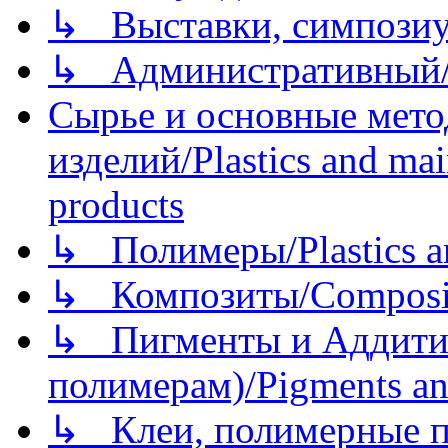
↳ Выставки, симпозиу
↳ Административный/
Сырье и основные мето
изделий/Plastics and mai
products
↳ Полимеры/Plastics a
↳ Композиты/Сomposite
↳ Пигменты и Аддитив
полимерам)/Pigments an
↳ Клеи, полимерные по