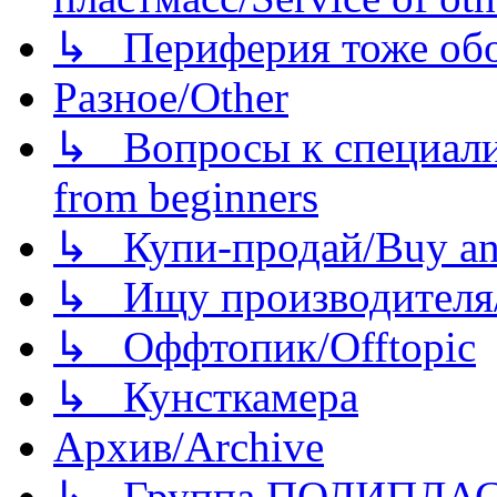
↳ Периферия тоже обору
Разное/Other
↳ Вопросы к специали
from beginners
↳ Купи-продай/Buy and
↳ Ищу производителя/
↳ Оффтопик/Offtopic
↳ Кунсткамера
Архив/Archive
↳ Группа ПОЛИПЛА