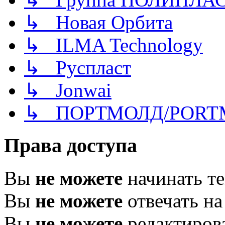
↳ Новая Орбита
↳ ILMA Technology
↳ Руспласт
↳ Jonwai
↳ ПОРТМОЛД/PORT
Права доступа
Вы
не можете
начинать т
Вы
не можете
отвечать н
Вы
не можете
редактиров