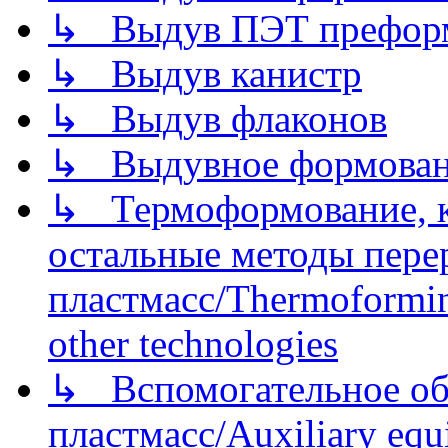
↳ Выдув ПЭТ префор
↳ Выдув канистр
↳ Выдув флаконов
↳ Выдувное формован
↳ Термоформование, ка
остальные методы пере
пластмасс/Thermoforming
other technologies
↳ Вспомогательное об
пластмасс/Auxiliary equi