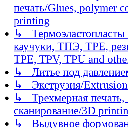
печать/Glues, polymer co
printing
↳ Термоэластопласты и
каучуки, ТПЭ, TPE, рез
TPE, TPV, TPU and other
↳ Литье под давлением/
↳ Экструзия/Extrusion
↳ Трехмерная печать,
сканирование/3D printin
↳ Выдувное формован