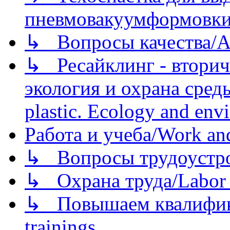
пневмовакуумформовк
↳ Вопросы качества/Abo
↳ Ресайклинг - вторич
экология и охрана среды/
plastic. Ecology and env
Работа и учеба/Work an
↳ Вопросы трудоустрой
↳ Охрана труда/Labor p
↳ Повышаем квалификац
trainings