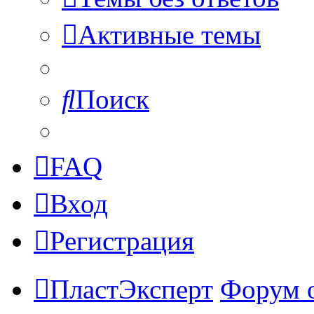
Активные темы
Поиск
FAQ
Вход
Регистрация
ПластЭксперт
Форум 