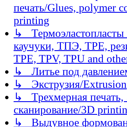
печать/Glues, polymer co
printing
↳ Термоэластопласты и
каучуки, ТПЭ, TPE, рез
TPE, TPV, TPU and other
↳ Литье под давлением/
↳ Экструзия/Extrusion
↳ Трехмерная печать,
сканирование/3D printin
↳ Выдувное формован