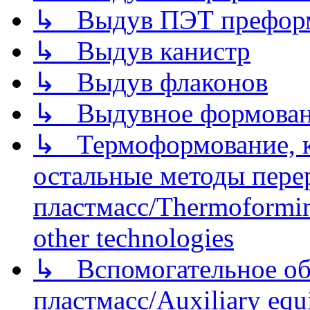
↳ Выдув ПЭТ префор
↳ Выдув канистр
↳ Выдув флаконов
↳ Выдувное формован
↳ Термоформование, ка
остальные методы пере
пластмасс/Thermoforming
other technologies
↳ Вспомогательное об
пластмасс/Auxiliary equi