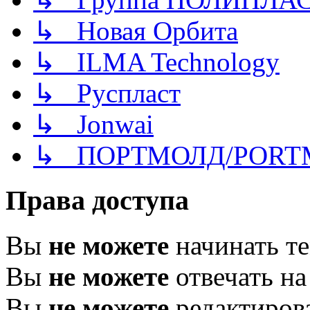
↳ Новая Орбита
↳ ILMA Technology
↳ Руспласт
↳ Jonwai
↳ ПОРТМОЛД/PORT
Права доступа
Вы
не можете
начинать т
Вы
не можете
отвечать н
Вы
не можете
редактиров