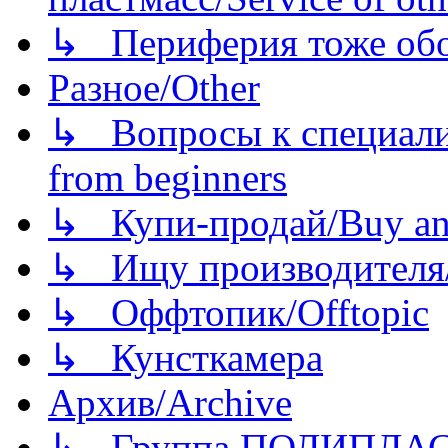
↳ Периферия тоже обору
Разное/Other
↳ Вопросы к специали
from beginners
↳ Купи-продай/Buy and
↳ Ищу производителя/
↳ Оффтопик/Offtopic
↳ Кунсткамера
Архив/Archive
↳ Группа ПОЛИПЛА