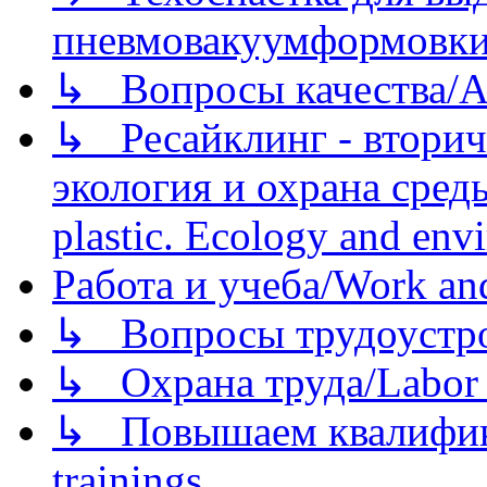
пневмовакуумформовк
↳ Вопросы качества/Abo
↳ Ресайклинг - вторич
экология и охрана среды/
plastic. Ecology and env
Работа и учеба/Work an
↳ Вопросы трудоустрой
↳ Охрана труда/Labor p
↳ Повышаем квалификац
trainings