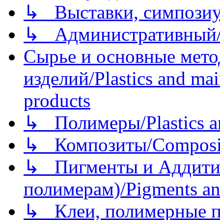
↳ Выставки, симпозиу
↳ Административный/
Сырье и основные мето
изделий/Plastics and mai
products
↳ Полимеры/Plastics a
↳ Композиты/Сomposite
↳ Пигменты и Аддитив
полимерам)/Pigments an
↳ Клеи, полимерные по