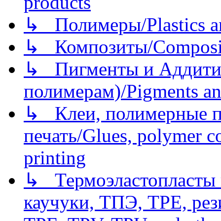
products
↳ Полимеры/Plastics a
↳ Композиты/Сomposite
↳ Пигменты и Аддитив
полимерам)/Pigments an
↳ Клеи, полимерные по
печать/Glues, polymer co
printing
↳ Термоэластопласты и
каучуки, ТПЭ, TPE, рез