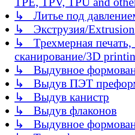
TPE, TPV, TPU and other
↳ Литье под давлением/
↳ Экструзия/Extrusion
↳ Трехмерная печать,
сканирование/3D printin
↳ Выдувное формован
↳ Выдув ПЭТ префор
↳ Выдув канистр
↳ Выдув флаконов
↳ Выдувное формован