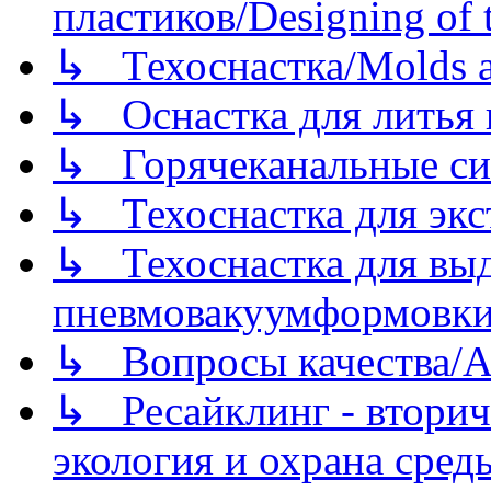
пластиков/Designing of t
↳ Техоснастка/Molds a
↳ Оснастка для литья 
↳ Горячеканальные си
↳ Техоснастка для экс
↳ Техоснастка для вы
пневмовакуумформовк
↳ Вопросы качества/Abo
↳ Ресайклинг - вторич
экология и охрана среды/