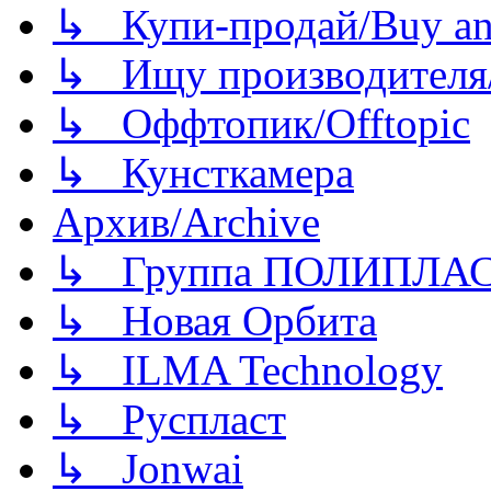
↳ Купи-продай/Buy and
↳ Ищу производителя/
↳ Оффтопик/Offtopic
↳ Кунсткамера
Архив/Archive
↳ Группа ПОЛИПЛА
↳ Новая Орбита
↳ ILMA Technology
↳ Руспласт
↳ Jonwai