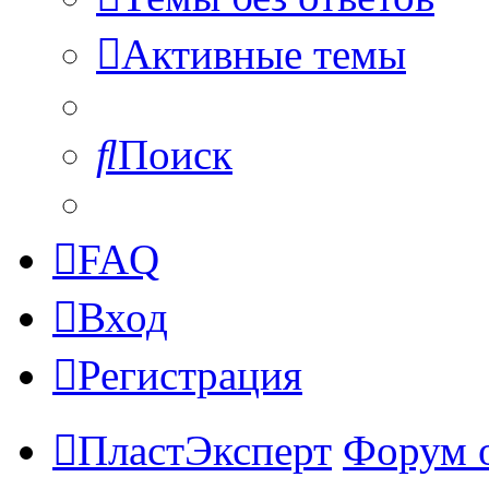
Активные темы
Поиск
FAQ
Вход
Регистрация
ПластЭксперт
Форум 