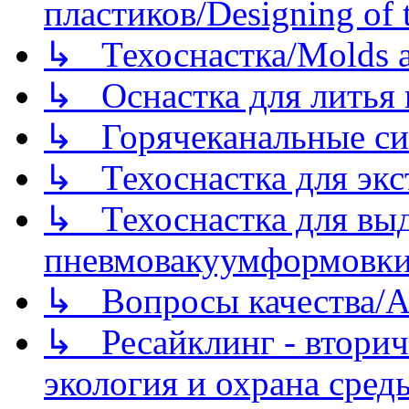
пластиков/Designing of t
↳ Техоснастка/Molds a
↳ Оснастка для литья 
↳ Горячеканальные си
↳ Техоснастка для экс
↳ Техоснастка для вы
пневмовакуумформовк
↳ Вопросы качества/Abo
↳ Ресайклинг - вторич
экология и охрана среды/