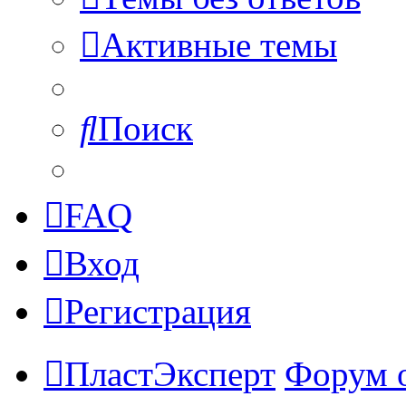
Активные темы
Поиск
FAQ
Вход
Регистрация
ПластЭксперт
Форум 