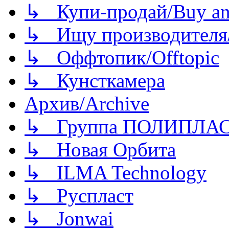
↳ Купи-продай/Buy and
↳ Ищу производителя/
↳ Оффтопик/Offtopic
↳ Кунсткамера
Архив/Archive
↳ Группа ПОЛИПЛА
↳ Новая Орбита
↳ ILMA Technology
↳ Руспласт
↳ Jonwai