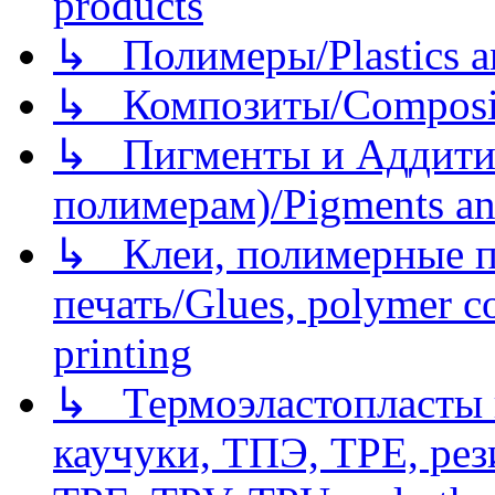
products
↳ Полимеры/Plastics a
↳ Композиты/Сomposite
↳ Пигменты и Аддитив
полимерам)/Pigments an
↳ Клеи, полимерные по
печать/Glues, polymer co
printing
↳ Термоэластопласты и
каучуки, ТПЭ, TPE, рез