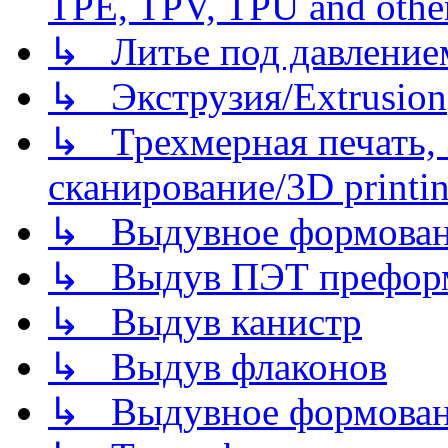
TPE, TPV, TPU and other
↳ Литье под давлением/
↳ Экструзия/Extrusion
↳ Трехмерная печать,
сканирование/3D printin
↳ Выдувное формован
↳ Выдув ПЭТ префор
↳ Выдув канистр
↳ Выдув флаконов
↳ Выдувное формован