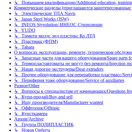
↳ Повышаем квалификацию/Additional education, training
Коммерческие разделы (приглашаются заинтересованные орг
↳ Электрические ТПА Navis
↳ Japan Steel Works (JSW)
↳ INEOS Styrolution/ ИНЕОС Стиролюшн
↳ YUDO
↳ Тимити молдс энд плэстикс Ко ЛТД
↳ Пластмаш (ФПМ)
↳ Tahara
О вопросах эксплуатации, ремонте, техническом обслужива
↳ Запасные части для вашего оборудования/Spare parts fo
↳ Термопластавтоматы не могут без ремонта/Injection mold
↳ Наши дорогие экструдеры/Dear extruders
↳ Прочее оборудование для переработки пластмасс/Service o
↳ Периферия тоже оборудование/Service of auxiliaries
Разное/Other
↳ Вопросы к специалистам от начинающих/Questions fro
↳ Купи-продай/Buy and sell
↳ Ищу производителя/Manufacturer wanted
↳ Оффтопик/Offtopic
↳ Кунсткамера
Архив/Archive
↳ Группа ПОЛИПЛАСТИК
↳ Новая Орбита