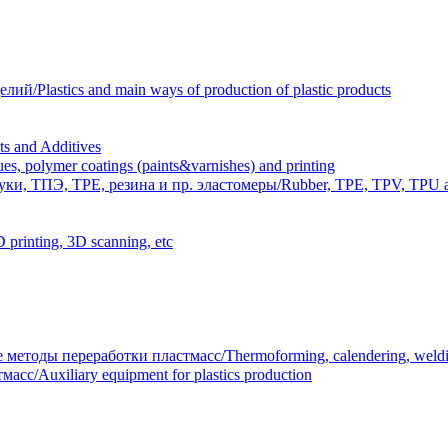
Plastics and main ways of production of plastic products
 and Additives
polymer coatings (paints&varnishes) and printing
и, ТПЭ, TPE, резина и пр. эластомеры/Rubber, TPE, TPV, TPU an
inting, 3D scanning, etc
тоды переработки пластмасс/Thermoforming, calendering, welding
/Auxiliary equipment for plastics production