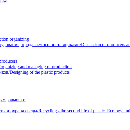
рья
ion organizing
вания, продаваемого поставщиками/Discussion of producers and r
roducers
anizing and managing of production
/Designing of the plastic products
уумформовки
 охрана среды/Recycling - the second life of plastic. Ecology and 