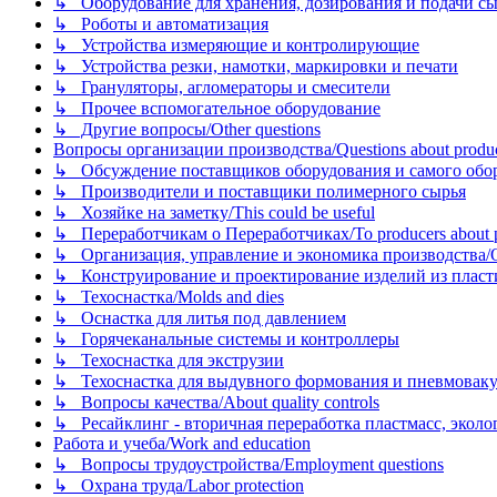
↳ Оборудование для хранения, дозирования и подачи сы
↳ Роботы и автоматизация
↳ Устройства измеряющие и контролирующие
↳ Устройства резки, намотки, маркировки и печати
↳ Грануляторы, агломераторы и смесители
↳ Прочее вспомогательное оборудование
↳ Другие вопросы/Other questions
Вопросы организации производства/Questions about product
↳ Обсуждение поставщиков оборудования и самого оборудо
↳ Производители и поставщики полимерного сырья
↳ Хозяйке на заметку/This could be useful
↳ Переработчикам о Переработчиках/To producers about p
↳ Организация, управление и экономика производства/Org
↳ Конструирование и проектирование изделий из пластиков
↳ Техоснастка/Molds and dies
↳ Оснастка для литья под давлением
↳ Горячеканальные системы и контроллеры
↳ Техоснастка для экструзии
↳ Техоснастка для выдувного формования и пневмовак
↳ Вопросы качества/About quality controls
↳ Ресайклинг - вторичная переработка пластмасс, экология и
Работа и учеба/Work and education
↳ Вопросы трудоустройства/Employment questions
↳ Охрана труда/Labor protection