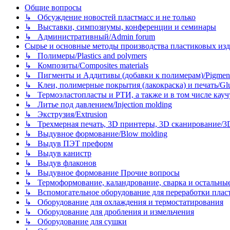
Общие вопросы
↳ Обсуждение новостей пластмасс и не только
↳ Выставки, симпозиумы, конференции и семинары
↳ Административный/Admin forum
Сырье и основные методы производства пластиковых изделий/
↳ Полимеры/Plastics and polymers
↳ Композиты/Сomposites materials
↳ Пигменты и Аддитивы (добавки к полимерам)/Pigments
↳ Клеи, полимерные покрытия (лакокраска) и печать/Glues, 
↳ Термоэластопласты и РТИ, а также и в том числе каучук
↳ Литье под давлением/Injection molding
↳ Экструзия/Extrusion
↳ Трехмерная печать, 3D принтеры, 3D сканирование/3D pr
↳ Выдувное формование/Blow molding
↳ Выдув ПЭТ преформ
↳ Выдув канистр
↳ Выдув флаконов
↳ Выдувное формование Прочие вопросы
↳ Термоформование, каландрование, сварка и остальные ме
↳ Вспомогательное оборудование для переработки пластмасс
↳ Оборудование для охлаждения и термостатирования
↳ Оборудование для дробления и измельчения
↳ Оборудование для сушки