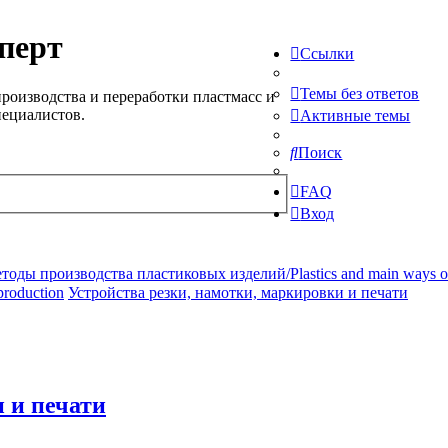
перт
Ссылки
Темы без ответов
роизводства и переработки пластмасс и
пециалистов.
Активные темы
Поиск
FAQ
Вход
ды производства пластиковых изделий/Plastics and main ways of pr
production
Устройства резки, намотки, маркировки и печати
 и печати