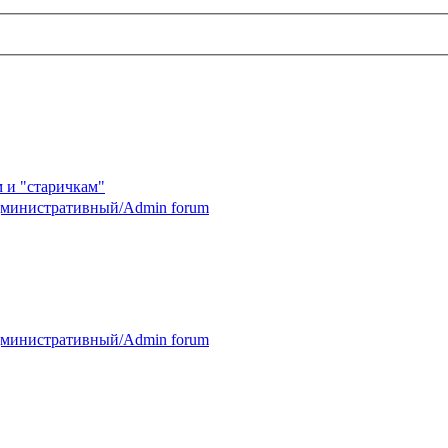
 и "старичкам"
министративный/Admin forum
министративный/Admin forum