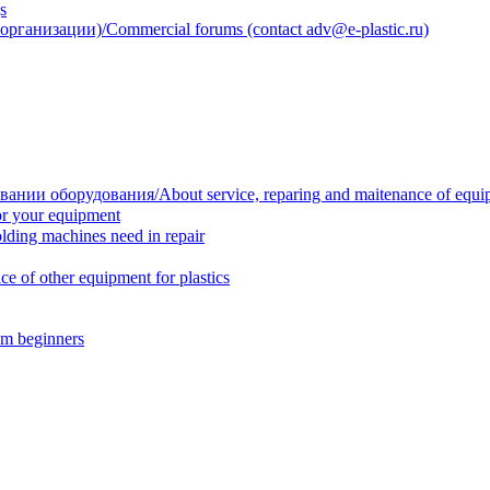
s
анизации)/Commercial forums (contact adv@e-plastic.ru)
нии оборудования/About service, reparing and maitenance of equi
r your equipment
ing machines need in repair
f other equipment for plastics
m beginners