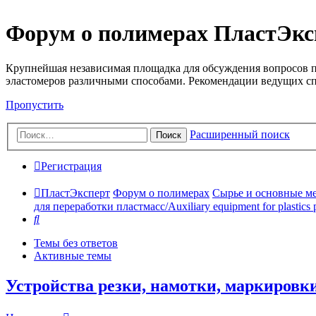
Форум о полимерах ПластЭкс
Крупнейшая независимая площадка для обсуждения вопросов п
эластомеров различными способами. Рекомендации ведущих с
Пропустить
Расширенный поиск
Поиск
Регистрация
ПластЭксперт
Форум о полимерах
Сырье и основные мето
для переработки пластмасс/Auxiliary equipment for plastics 
Поиск
Темы без ответов
Активные темы
Устройства резки, намотки, маркировки