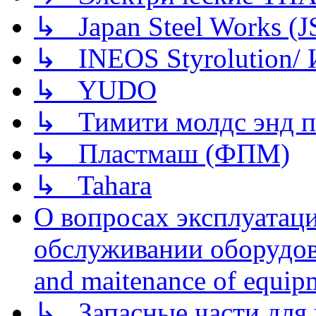
↳ Japan Steel Works (
↳ INEOS Styrolution
↳ YUDO
↳ Тимити молдс энд п
↳ Пластмаш (ФПМ)
↳ Tahara
О вопросах эксплуатаци
обслуживании оборудова
and maitenance of equip
↳ Запасные части для 