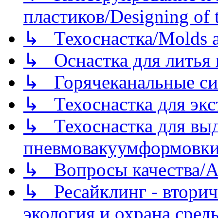
пластиков/Designing of t
↳ Техоснастка/Molds a
↳ Оснастка для литья 
↳ Горячеканальные си
↳ Техоснастка для экс
↳ Техоснастка для вы
пневмовакуумформовк
↳ Вопросы качества/Abo
↳ Ресайклинг - вторич
экология и охрана среды/