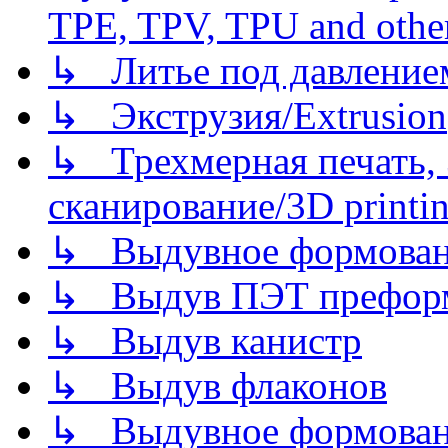
TPE, TPV, TPU and other
↳ Литье под давлением/
↳ Экструзия/Extrusion
↳ Трехмерная печать,
сканирование/3D printin
↳ Выдувное формован
↳ Выдув ПЭТ префор
↳ Выдув канистр
↳ Выдув флаконов
↳ Выдувное формован