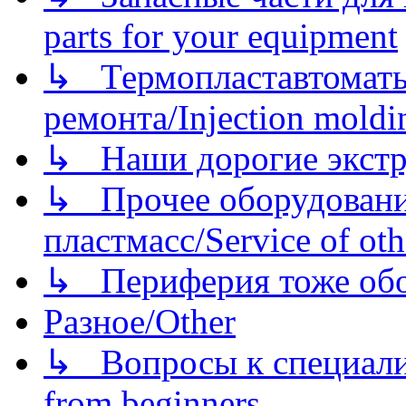
parts for your equipment
↳ Термопластавтоматы 
ремонта/Injection moldin
↳ Наши дорогие экстру
↳ Прочее оборудовани
пластмасс/Service of oth
↳ Периферия тоже обору
Разное/Other
↳ Вопросы к специали
from beginners