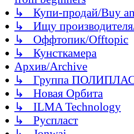
↳ Купи-продай/Buy and
↳ Ищу производителя/
↳ Оффтопик/Offtopic
↳ Кунсткамера
Архив/Archive
↳ Группа ПОЛИПЛА
↳ Новая Орбита
↳ ILMA Technology
↳ Руспласт
↳ Jonwai