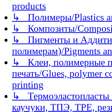
products
↳ Полимеры/Plastics a
↳ Композиты/Сomposite
↳ Пигменты и Аддитив
полимерам)/Pigments an
↳ Клеи, полимерные по
печать/Glues, polymer co
printing
↳ Термоэластопласты и
каучуки, ТПЭ, TPE, рез