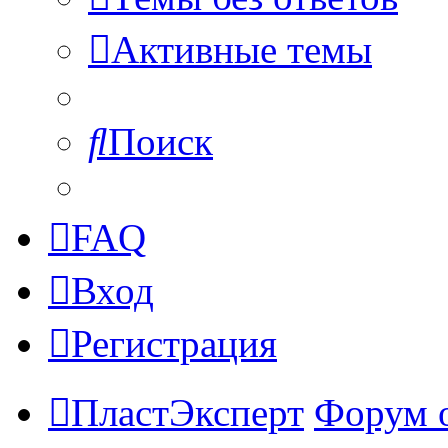
Активные темы
Поиск
FAQ
Вход
Регистрация
ПластЭксперт
Форум 