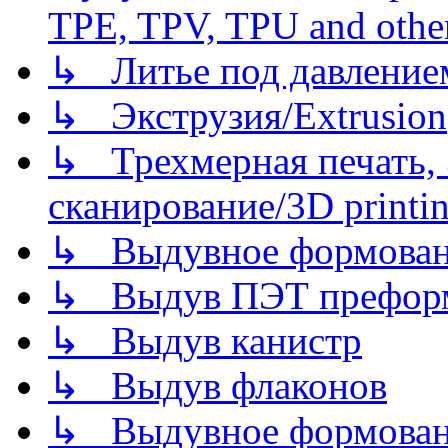
TPE, TPV, TPU and other
↳ Литье под давлением/
↳ Экструзия/Extrusion
↳ Трехмерная печать,
сканирование/3D printin
↳ Выдувное формован
↳ Выдув ПЭТ префор
↳ Выдув канистр
↳ Выдув флаконов
↳ Выдувное формован