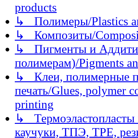
products
↳ Полимеры/Plastics a
↳ Композиты/Сomposite
↳ Пигменты и Аддитив
полимерам)/Pigments an
↳ Клеи, полимерные по
печать/Glues, polymer co
printing
↳ Термоэластопласты и
каучуки, ТПЭ, TPE, рез