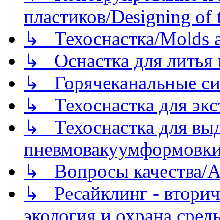
пластиков/Designing of t
↳ Техоснастка/Molds a
↳ Оснастка для литья 
↳ Горячеканальные си
↳ Техоснастка для экс
↳ Техоснастка для вы
пневмовакуумформовк
↳ Вопросы качества/Abo
↳ Ресайклинг - вторич
экология и охрана среды/