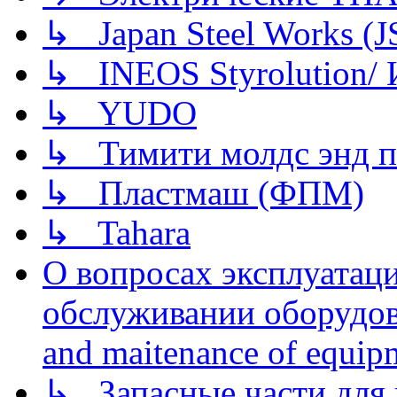
↳ Japan Steel Works (
↳ INEOS Styrolution
↳ YUDO
↳ Тимити молдс энд п
↳ Пластмаш (ФПМ)
↳ Tahara
О вопросах эксплуатаци
обслуживании оборудова
and maitenance of equip
↳ Запасные части для 