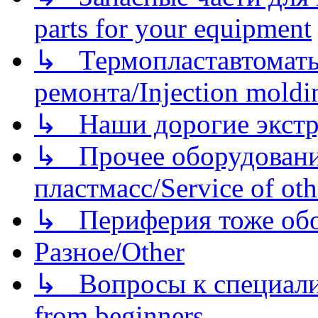
parts for your equipment
↳ Термопластавтоматы 
ремонта/Injection moldin
↳ Наши дорогие экстру
↳ Прочее оборудовани
пластмасс/Service of oth
↳ Периферия тоже обору
Разное/Other
↳ Вопросы к специали
from beginners