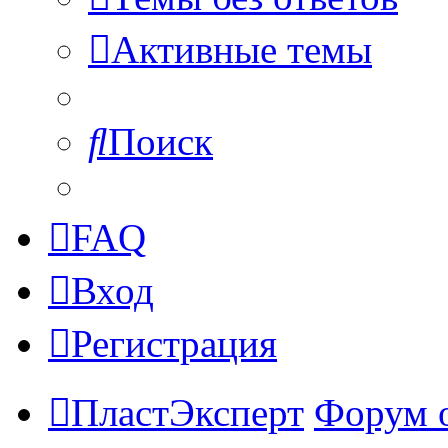
Активные темы
Поиск
FAQ
Вход
Регистрация
ПластЭксперт
Форум 