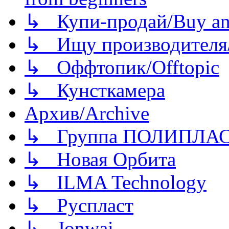
↳ Купи-продай/Buy and
↳ Ищу производителя/
↳ Оффтопик/Offtopic
↳ Кунсткамера
Архив/Archive
↳ Группа ПОЛИПЛА
↳ Новая Орбита
↳ ILMA Technology
↳ Руспласт
↳ Jonwai