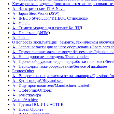
Коммерческие разделы (приглашаются заинтересованные орг
↳ Электрические ТПА Navis
↳ Japan Steel Works (JSW)
↳ INEOS Styrolution/ ИНЕОС Стиролюшн
↳ YUDO
↳ Тимити молдс энд плэстикс Ко ЛТД
↳ Пластмаш (ФПМ)
↳ Tahara
О вопросах эксплуатации, ремонте, техническом обслужива
↳ Запасные части для вашего оборудования/Spare parts fo
↳ Термопластавтоматы не могут без ремонта/Injection mold
↳ Наши дорогие экструдеры/Dear extruders
↳ Прочее оборудование для переработки пластмасс/Service o
↳ Периферия тоже оборудование/Service of auxiliaries
Разное/Other
↳ Вопросы к специалистам от начинающих/Questions fro
↳ Купи-продай/Buy and sell
↳ Ищу производителя/Manufacturer wanted
↳ Оффтопик/Offtopic
↳ Кунсткамера
Архив/Archive
↳ Группа ПОЛИПЛАСТИК
↳ Новая Орбита