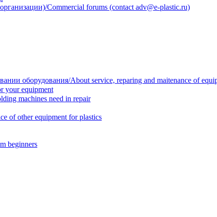
анизации)/Commercial forums (contact adv@e-plastic.ru)
нии оборудования/About service, reparing and maitenance of equi
r your equipment
ing machines need in repair
f other equipment for plastics
m beginners