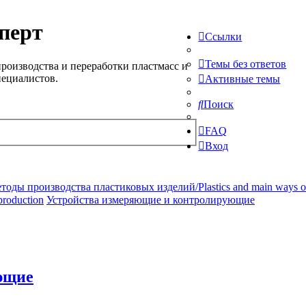
перт
Ссылки
Темы без ответов
роизводства и переработки пластмасс и
пециалистов.
Активные темы
Поиск
FAQ
Вход
ды производства пластиковых изделий/Plastics and main ways of pr
production
Устройства измеряющие и контролирующие
ющие