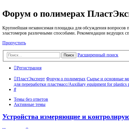
Форум о полимерах ПластЭкс
Крупнейшая независимая площадка для обсуждения вопросов п
эластомеров различными способами. Рекомендации ведущих с
Пропустить
Расширенный поиск
Поиск
Регистрация
ПластЭксперт
Форум о полимерах
Сырье и основные мето
для переработки пластмасс/Auxiliary equipment for plastics 
Поиск
Темы без ответов
Активные темы
Устройства измеряющие и контролиру