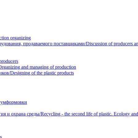
ion organizing
вания, продаваемого поставщиками/Discussion of producers and r
roducers
anizing and managing of production
/Designing of the plastic products
уумформовки
 охрана среды/Recycling - the second life of plastic. Ecology and 
s