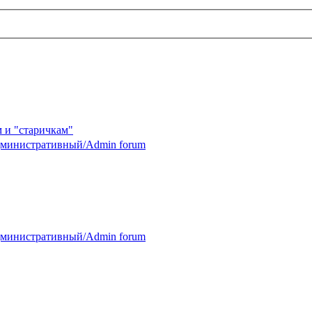
 и "старичкам"
министративный/Admin forum
министративный/Admin forum