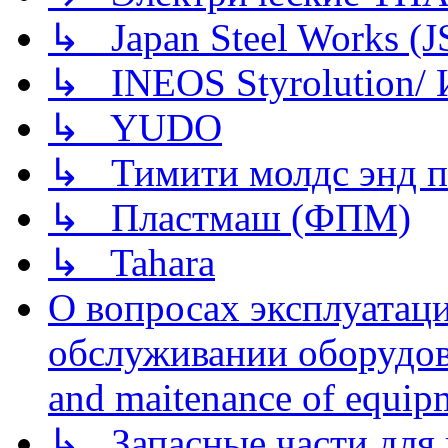
↳ Japan Steel Works (
↳ INEOS Styrolution
↳ YUDO
↳ Тимити молдс энд п
↳ Пластмаш (ФПМ)
↳ Tahara
О вопросах эксплуатаци
обслуживании оборудова
and maitenance of equip
↳ Запасные части для 