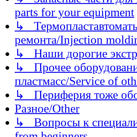
parts for your equipment
↳ Термопластавтоматы 
ремонта/Injection moldin
↳ Наши дорогие экстру
↳ Прочее оборудовани
пластмасс/Service of oth
↳ Периферия тоже обору
Разное/Other
↳ Вопросы к специали
from beginners