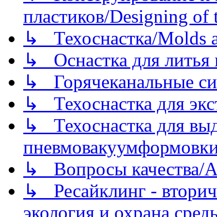
пластиков/Designing of t
↳ Техоснастка/Molds a
↳ Оснастка для литья 
↳ Горячеканальные си
↳ Техоснастка для экс
↳ Техоснастка для вы
пневмовакуумформовк
↳ Вопросы качества/Abo
↳ Ресайклинг - вторич
экология и охрана среды/