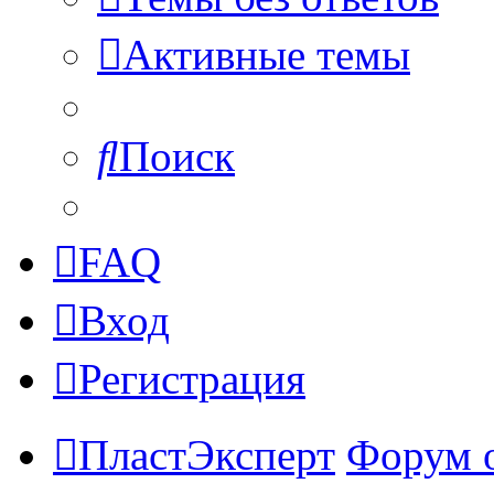
Активные темы
Поиск
FAQ
Вход
Регистрация
ПластЭксперт
Форум 