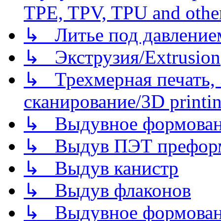
TPE, TPV, TPU and other
↳ Литье под давлением/
↳ Экструзия/Extrusion
↳ Трехмерная печать,
сканирование/3D printin
↳ Выдувное формован
↳ Выдув ПЭТ префор
↳ Выдув канистр
↳ Выдув флаконов
↳ Выдувное формован