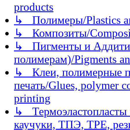
products
↳ Полимеры/Plastics a
↳ Композиты/Сomposite
↳ Пигменты и Аддитив
полимерам)/Pigments an
↳ Клеи, полимерные по
печать/Glues, polymer co
printing
↳ Термоэластопласты и
каучуки, ТПЭ, TPE, рез