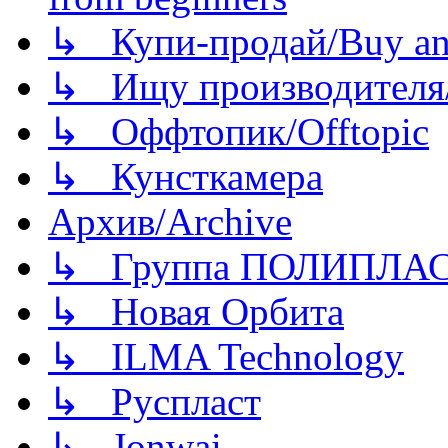
↳ Купи-продай/Buy and
↳ Ищу производителя/
↳ Оффтопик/Offtopic
↳ Кунсткамера
Архив/Archive
↳ Группа ПОЛИПЛА
↳ Новая Орбита
↳ ILMA Technology
↳ Руспласт
↳ Jonwai