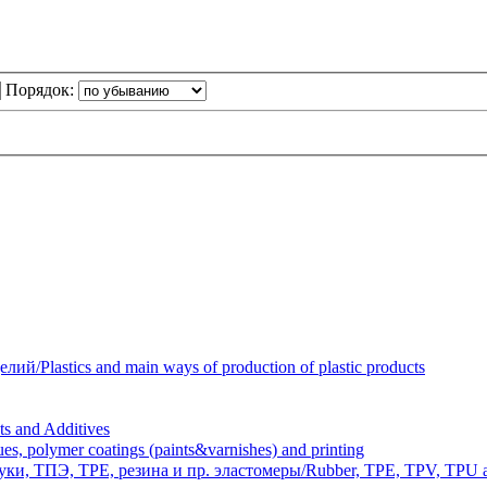
Порядок:
Plastics and main ways of production of plastic products
 and Additives
polymer coatings (paints&varnishes) and printing
и, ТПЭ, TPE, резина и пр. эластомеры/Rubber, TPE, TPV, TPU an