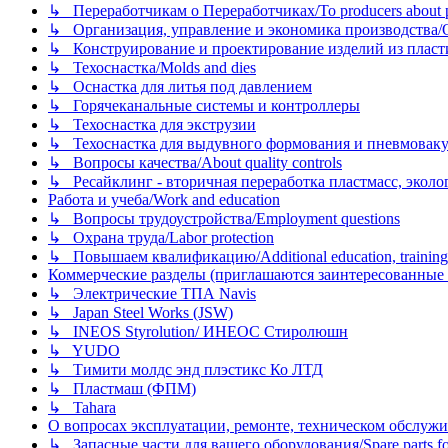
↳ Переработчикам о Переработчиках/To producers about p
↳ Организация, управление и экономика производства/Org
↳ Конструирование и проектирование изделий из пластиков
↳ Техоснастка/Molds and dies
↳ Оснастка для литья под давлением
↳ Горячеканальные системы и контроллеры
↳ Техоснастка для экструзии
↳ Техоснастка для выдувного формования и пневмовак
↳ Вопросы качества/About quality controls
↳ Ресайклинг - вторичная переработка пластмасс, экология и
Работа и учеба/Work and education
↳ Вопросы трудоустройства/Employment questions
↳ Охрана труда/Labor protection
↳ Повышаем квалификацию/Additional education, training
Коммерческие разделы (приглашаются заинтересованные орг
↳ Электрические ТПА Navis
↳ Japan Steel Works (JSW)
↳ INEOS Styrolution/ ИНЕОС Стиролюшн
↳ YUDO
↳ Тимити молдс энд плэстикс Ко ЛТД
↳ Пластмаш (ФПМ)
↳ Tahara
О вопросах эксплуатации, ремонте, техническом обслужива
↳ Запасные части для вашего оборудования/Spare parts fo