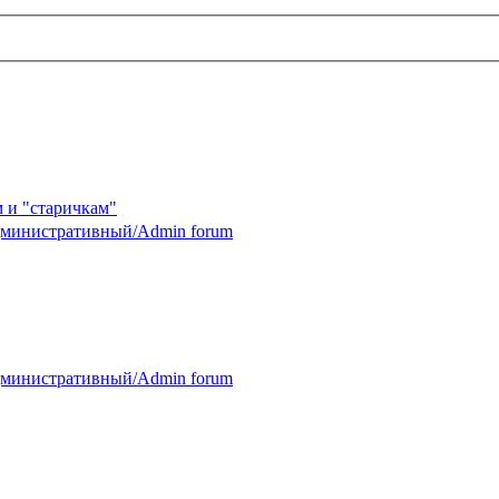
 и "старичкам"
министративный/Admin forum
министративный/Admin forum