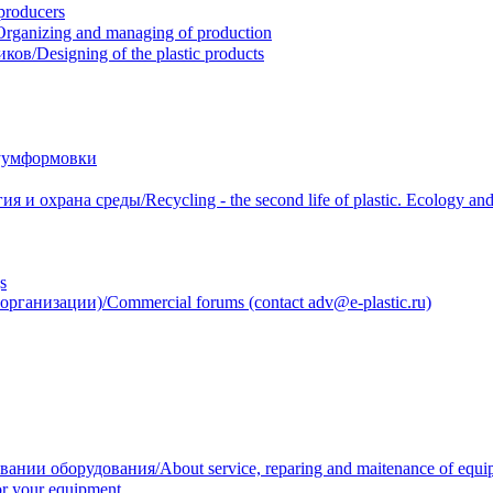
roducers
anizing and managing of production
/Designing of the plastic products
уумформовки
 охрана среды/Recycling - the second life of plastic. Ecology and 
s
анизации)/Commercial forums (contact adv@e-plastic.ru)
нии оборудования/About service, reparing and maitenance of equi
r your equipment