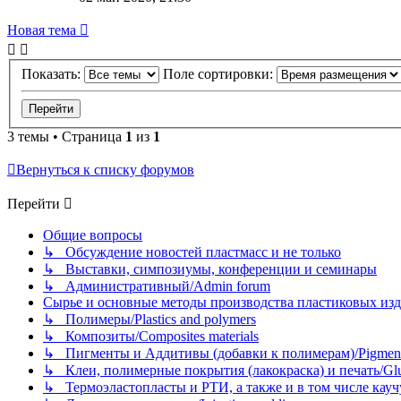
Новая тема
Показать:
Поле сортировки:
3 темы • Страница
1
из
1
Вернуться к списку форумов
Перейти
Общие вопросы
↳ Обсуждение новостей пластмасс и не только
↳ Выставки, симпозиумы, конференции и семинары
↳ Административный/Admin forum
Сырье и основные методы производства пластиковых изделий/
↳ Полимеры/Plastics and polymers
↳ Композиты/Сomposites materials
↳ Пигменты и Аддитивы (добавки к полимерам)/Pigments
↳ Клеи, полимерные покрытия (лакокраска) и печать/Glues, 
↳ Термоэластопласты и РТИ, а также и в том числе каучук