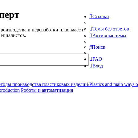
перт
Ссылки
Темы без ответов
роизводства и переработки пластмасс и
пециалистов.
Активные темы
Поиск
FAQ
Вход
ды производства пластиковых изделий/Plastics and main ways of pr
production
Роботы и автоматизация