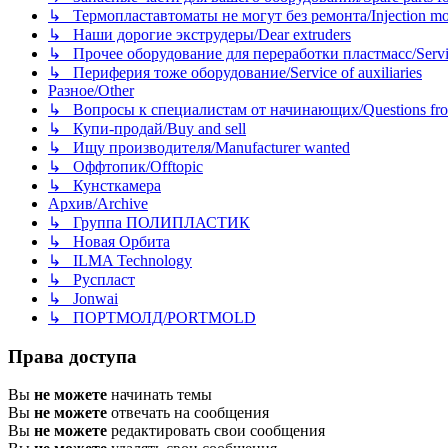
↳ Термопластавтоматы не могут без ремонта/Injection mold
↳ Наши дорогие экструдеры/Dear extruders
↳ Прочее оборудование для переработки пластмасс/Service o
↳ Периферия тоже оборудование/Service of auxiliaries
Разное/Other
↳ Вопросы к специалистам от начинающих/Questions fro
↳ Купи-продай/Buy and sell
↳ Ищу производителя/Manufacturer wanted
↳ Оффтопик/Offtopic
↳ Кунсткамера
Архив/Archive
↳ Группа ПОЛИПЛАСТИК
↳ Новая Орбита
↳ ILMA Technology
↳ Руспласт
↳ Jonwai
↳ ПОРТМОЛД/PORTMOLD
Права доступа
Вы
не можете
начинать темы
Вы
не можете
отвечать на сообщения
Вы
не можете
редактировать свои сообщения