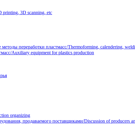
inting, 3D scanning, etc
тоды переработки пластмасс/Thermoforming, calendering, welding
/Auxiliary equipment for plastics production
рья
ion organizing
вания, продаваемого поставщиками/Discussion of producers and r