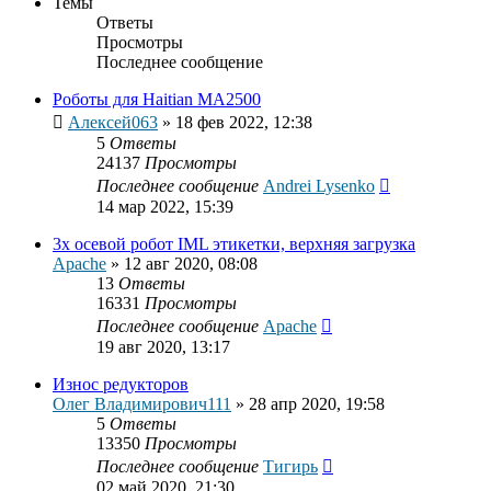
Темы
Ответы
Просмотры
Последнее сообщение
Роботы для Нaitian MA2500
Алексей063
»
18 фев 2022, 12:38
5
Ответы
24137
Просмотры
Последнее сообщение
Andrei Lysenko
14 мар 2022, 15:39
3х осевой робот IML этикетки, верхняя загрузка
Apache
»
12 авг 2020, 08:08
13
Ответы
16331
Просмотры
Последнее сообщение
Apache
19 авг 2020, 13:17
Износ редукторов
Олег Владимирович111
»
28 апр 2020, 19:58
5
Ответы
13350
Просмотры
Последнее сообщение
Тигирь
02 май 2020, 21:30