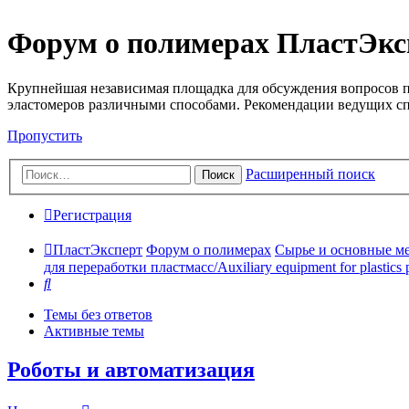
Форум о полимерах ПластЭкс
Крупнейшая независимая площадка для обсуждения вопросов п
эластомеров различными способами. Рекомендации ведущих с
Пропустить
Расширенный поиск
Поиск
Регистрация
ПластЭксперт
Форум о полимерах
Сырье и основные мето
для переработки пластмасс/Auxiliary equipment for plastics 
Поиск
Темы без ответов
Активные темы
Роботы и автоматизация