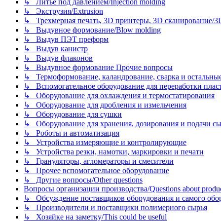
↳ Литье под давлением/Injection molding
↳ Экструзия/Extrusion
↳ Трехмерная печать, 3D принтеры, 3D сканирование/3D pr
↳ Выдувное формование/Blow molding
↳ Выдув ПЭТ преформ
↳ Выдув канистр
↳ Выдув флаконов
↳ Выдувное формование Прочие вопросы
↳ Термоформование, каландрование, сварка и остальные ме
↳ Вспомогательное оборудование для переработки пластмасс
↳ Оборудование для охлаждения и термостатирования
↳ Оборудование для дробления и измельчения
↳ Оборудование для сушки
↳ Оборудование для хранения, дозирования и подачи сы
↳ Роботы и автоматизация
↳ Устройства измеряющие и контролирующие
↳ Устройства резки, намотки, маркировки и печати
↳ Грануляторы, агломераторы и смесители
↳ Прочее вспомогательное оборудование
↳ Другие вопросы/Other questions
Вопросы организации производства/Questions about product
↳ Обсуждение поставщиков оборудования и самого оборудо
↳ Производители и поставщики полимерного сырья
↳ Хозяйке на заметку/This could be useful