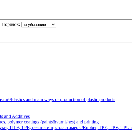
Порядок:
Plastics and main ways of production of plastic products
 and Additives
polymer coatings (paints&varnishes) and printing
и, ТПЭ, TPE, резина и пр. эластомеры/Rubber, TPE, TPV, TPU an