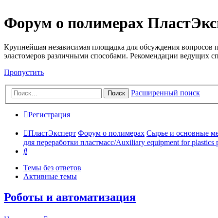
Форум о полимерах ПластЭкс
Крупнейшая независимая площадка для обсуждения вопросов п
эластомеров различными способами. Рекомендации ведущих с
Пропустить
Расширенный поиск
Поиск
Регистрация
ПластЭксперт
Форум о полимерах
Сырье и основные мето
для переработки пластмасс/Auxiliary equipment for plastics 
Поиск
Темы без ответов
Активные темы
Роботы и автоматизация