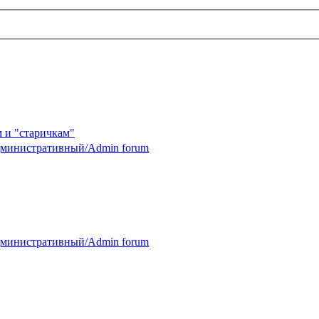
 и "старичкам"
министративный/Admin forum
министративный/Admin forum