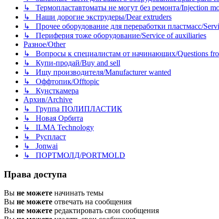
↳ Термопластавтоматы не могут без ремонта/Injection mold
↳ Наши дорогие экструдеры/Dear extruders
↳ Прочее оборудование для переработки пластмасс/Service o
↳ Периферия тоже оборудование/Service of auxiliaries
Разное/Other
↳ Вопросы к специалистам от начинающих/Questions fro
↳ Купи-продай/Buy and sell
↳ Ищу производителя/Manufacturer wanted
↳ Оффтопик/Offtopic
↳ Кунсткамера
Архив/Archive
↳ Группа ПОЛИПЛАСТИК
↳ Новая Орбита
↳ ILMA Technology
↳ Руспласт
↳ Jonwai
↳ ПОРТМОЛД/PORTMOLD
Права доступа
Вы
не можете
начинать темы
Вы
не можете
отвечать на сообщения
Вы
не можете
редактировать свои сообщения