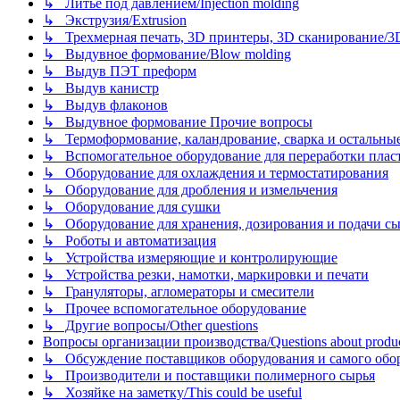
↳ Литье под давлением/Injection molding
↳ Экструзия/Extrusion
↳ Трехмерная печать, 3D принтеры, 3D сканирование/3D pr
↳ Выдувное формование/Blow molding
↳ Выдув ПЭТ преформ
↳ Выдув канистр
↳ Выдув флаконов
↳ Выдувное формование Прочие вопросы
↳ Термоформование, каландрование, сварка и остальные ме
↳ Вспомогательное оборудование для переработки пластмасс
↳ Оборудование для охлаждения и термостатирования
↳ Оборудование для дробления и измельчения
↳ Оборудование для сушки
↳ Оборудование для хранения, дозирования и подачи сы
↳ Роботы и автоматизация
↳ Устройства измеряющие и контролирующие
↳ Устройства резки, намотки, маркировки и печати
↳ Грануляторы, агломераторы и смесители
↳ Прочее вспомогательное оборудование
↳ Другие вопросы/Other questions
Вопросы организации производства/Questions about product
↳ Обсуждение поставщиков оборудования и самого оборудо
↳ Производители и поставщики полимерного сырья
↳ Хозяйке на заметку/This could be useful