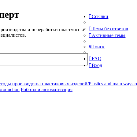
перт
Ссылки
Темы без ответов
роизводства и переработки пластмасс и
пециалистов.
Активные темы
Поиск
FAQ
Вход
ды производства пластиковых изделий/Plastics and main ways of pr
production
Роботы и автоматизация