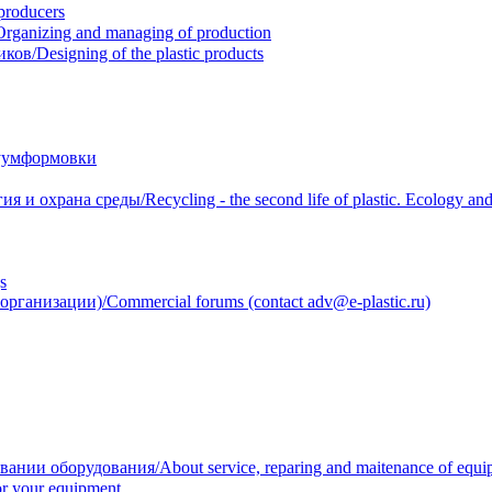
roducers
anizing and managing of production
/Designing of the plastic products
уумформовки
 охрана среды/Recycling - the second life of plastic. Ecology and 
s
анизации)/Commercial forums (contact adv@e-plastic.ru)
нии оборудования/About service, reparing and maitenance of equi
r your equipment