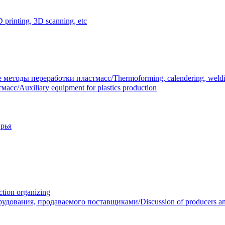
inting, 3D scanning, etc
тоды переработки пластмасс/Thermoforming, calendering, welding
/Auxiliary equipment for plastics production
рья
ion organizing
вания, продаваемого поставщиками/Discussion of producers and r