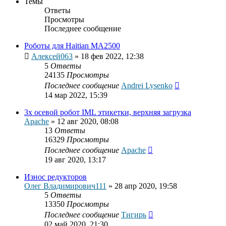
Темы
Ответы
Просмотры
Последнее сообщение
Роботы для Нaitian MA2500
Алексей063
»
18 фев 2022, 12:38
5
Ответы
24135
Просмотры
Последнее сообщение
Andrei Lysenko
14 мар 2022, 15:39
3х осевой робот IML этикетки, верхняя загрузка
Apache
»
12 авг 2020, 08:08
13
Ответы
16329
Просмотры
Последнее сообщение
Apache
19 авг 2020, 13:17
Износ редукторов
Олег Владимирович111
»
28 апр 2020, 19:58
5
Ответы
13350
Просмотры
Последнее сообщение
Тигирь
02 май 2020, 21:30