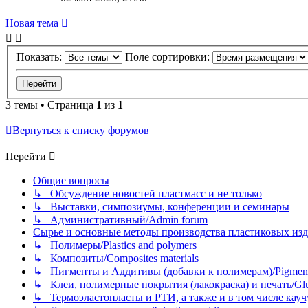
Новая тема
Показать:
Поле сортировки:
3 темы • Страница
1
из
1
Вернуться к списку форумов
Перейти
Общие вопросы
↳ Обсуждение новостей пластмасс и не только
↳ Выставки, симпозиумы, конференции и семинары
↳ Административный/Admin forum
Сырье и основные методы производства пластиковых изделий/
↳ Полимеры/Plastics and polymers
↳ Композиты/Сomposites materials
↳ Пигменты и Аддитивы (добавки к полимерам)/Pigments
↳ Клеи, полимерные покрытия (лакокраска) и печать/Glues, 
↳ Термоэластопласты и РТИ, а также и в том числе каучук