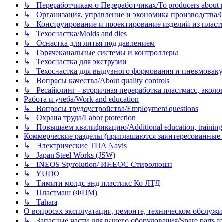
↳ Переработчикам о Переработчиках/To producers about p
↳ Организация, управление и экономика производства/Org
↳ Конструирование и проектирование изделий из пластиков
↳ Техоснастка/Molds and dies
↳ Оснастка для литья под давлением
↳ Горячеканальные системы и контроллеры
↳ Техоснастка для экструзии
↳ Техоснастка для выдувного формования и пневмовак
↳ Вопросы качества/About quality controls
↳ Ресайклинг - вторичная переработка пластмасс, экология и
Работа и учеба/Work and education
↳ Вопросы трудоустройства/Employment questions
↳ Охрана труда/Labor protection
↳ Повышаем квалификацию/Additional education, training
Коммерческие разделы (приглашаются заинтересованные орг
↳ Электрические ТПА Navis
↳ Japan Steel Works (JSW)
↳ INEOS Styrolution/ ИНЕОС Стиролюшн
↳ YUDO
↳ Тимити молдс энд плэстикс Ко ЛТД
↳ Пластмаш (ФПМ)
↳ Tahara
О вопросах эксплуатации, ремонте, техническом обслужива
↳ Запасные части для вашего оборудования/Spare parts fo