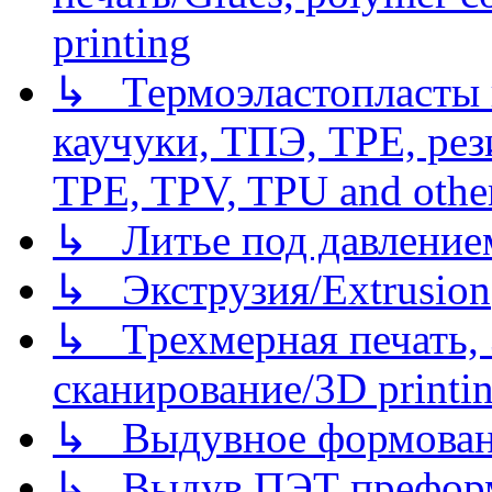
printing
↳ Термоэластопласты и
каучуки, ТПЭ, TPE, рез
TPE, TPV, TPU and other
↳ Литье под давлением/
↳ Экструзия/Extrusion
↳ Трехмерная печать,
сканирование/3D printin
↳ Выдувное формован
↳ Выдув ПЭТ префор