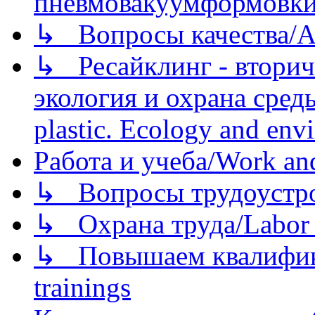
пневмовакуумформовк
↳ Вопросы качества/Abo
↳ Ресайклинг - вторич
экология и охрана среды/
plastic. Ecology and env
Работа и учеба/Work an
↳ Вопросы трудоустрой
↳ Охрана труда/Labor p
↳ Повышаем квалификац
trainings