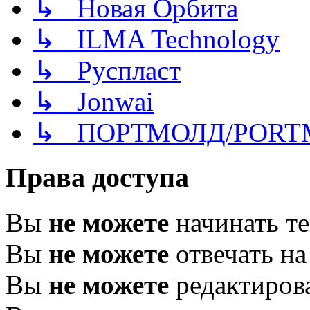
↳ Новая Орбита
↳ ILMA Technology
↳ Руспласт
↳ Jonwai
↳ ПОРТМОЛД/PORT
Права доступа
Вы
не можете
начинать т
Вы
не можете
отвечать н
Вы
не можете
редактиров