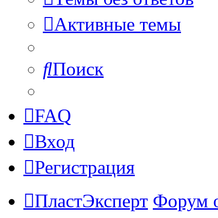
Активные темы
Поиск
FAQ
Вход
Регистрация
ПластЭксперт
Форум 