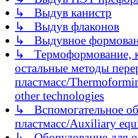
↳ Выдув канистр
↳ Выдув флаконов
↳ Выдувное формован
↳ Термоформование, ка
остальные методы пере
пластмасс/Thermoforming
other technologies
↳ Вспомогательное об
пластмасс/Auxiliary equi
↳ Оборудование для о