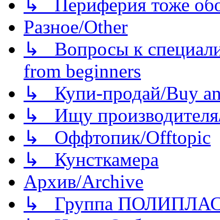
↳ Периферия тоже обору
Разное/Other
↳ Вопросы к специали
from beginners
↳ Купи-продай/Buy and
↳ Ищу производителя/
↳ Оффтопик/Offtopic
↳ Кунсткамера
Архив/Archive
↳ Группа ПОЛИПЛА