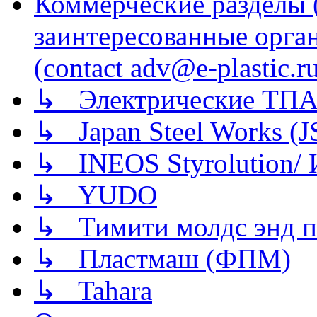
Коммерческие разделы 
заинтересованные орга
(contact adv@e-plastic.r
↳ Электрические ТПА
↳ Japan Steel Works (
↳ INEOS Styrolution
↳ YUDO
↳ Тимити молдс энд п
↳ Пластмаш (ФПМ)
↳ Tahara