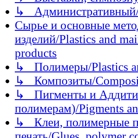
↳ Административный/
Сырье и основные мето
изделий/Plastics and mai
products
↳ Полимеры/Plastics a
↳ Композиты/Сomposite
↳ Пигменты и Аддитив
полимерам)/Pigments an
↳ Клеи, полимерные по
печать/Glues, polymer co