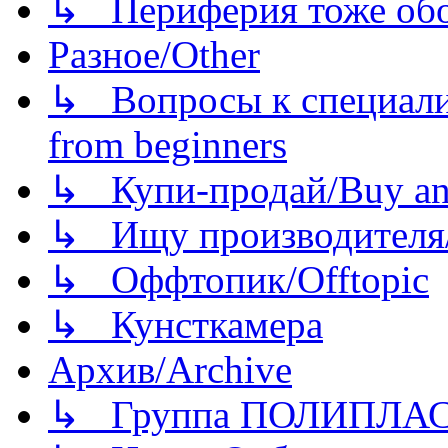
↳ Периферия тоже обору
Разное/Other
↳ Вопросы к специали
from beginners
↳ Купи-продай/Buy and
↳ Ищу производителя/
↳ Оффтопик/Offtopic
↳ Кунсткамера
Архив/Archive
↳ Группа ПОЛИПЛА