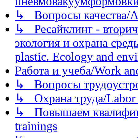
пневмовакуумформовк
↳ Вопросы качества/Abo
↳ Ресайклинг - вторич
экология и охрана среды/
plastic. Ecology and env
Работа и учеба/Work an
↳ Вопросы трудоустрой
↳ Охрана труда/Labor p
↳ Повышаем квалификац
trainings