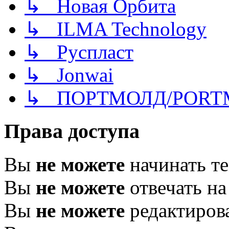
↳ Новая Орбита
↳ ILMA Technology
↳ Руспласт
↳ Jonwai
↳ ПОРТМОЛД/PORT
Права доступа
Вы
не можете
начинать т
Вы
не можете
отвечать н
Вы
не можете
редактиров