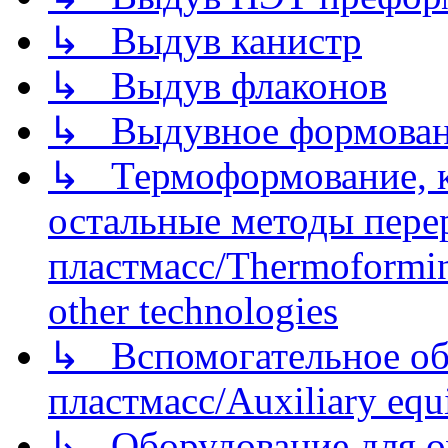
↳ Выдув канистр
↳ Выдув флаконов
↳ Выдувное формован
↳ Термоформование, ка
остальные методы пере
пластмасс/Thermoforming
other technologies
↳ Вспомогательное об
пластмасс/Auxiliary equi
↳ Оборудование для о