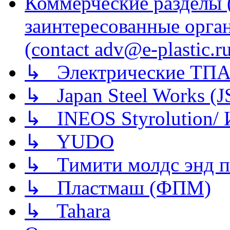
Коммерческие разделы 
заинтересованные орга
(contact adv@e-plastic.r
↳ Электрические ТПА
↳ Japan Steel Works (
↳ INEOS Styrolution
↳ YUDO
↳ Тимити молдс энд п
↳ Пластмаш (ФПМ)
↳ Tahara