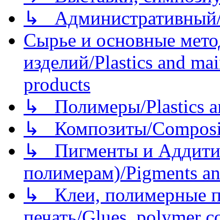
↳ Административный/
Сырье и основные мето
изделий/Plastics and mai
products
↳ Полимеры/Plastics a
↳ Композиты/Сomposite
↳ Пигменты и Аддитив
полимерам)/Pigments an
↳ Клеи, полимерные по
печать/Glues, polymer co