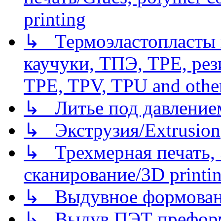
printing
↳ Термоэластопласты и
каучуки, ТПЭ, TPE, рез
TPE, TPV, TPU and other
↳ Литье под давлением/
↳ Экструзия/Extrusion
↳ Трехмерная печать,
сканирование/3D printin
↳ Выдувное формован
↳ Выдув ПЭТ префор