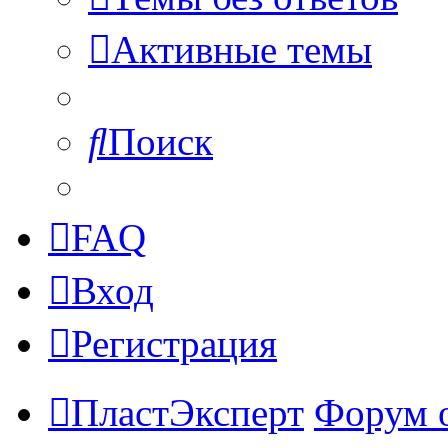
Активные темы
Поиск
FAQ
Вход
Регистрация
ПластЭксперт
Форум 