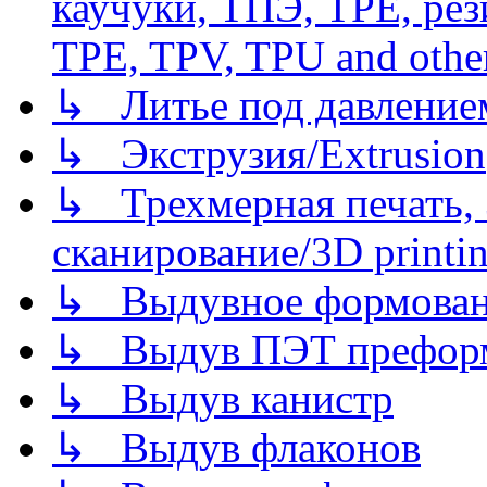
каучуки, ТПЭ, TPE, рез
TPE, TPV, TPU and other
↳ Литье под давлением/
↳ Экструзия/Extrusion
↳ Трехмерная печать,
сканирование/3D printin
↳ Выдувное формован
↳ Выдув ПЭТ префор
↳ Выдув канистр
↳ Выдув флаконов