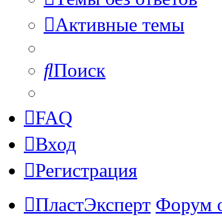
Активные темы
Поиск
FAQ
Вход
Регистрация
ПластЭксперт
Форум 