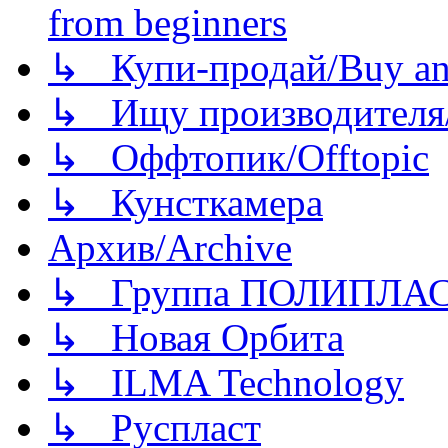
from beginners
↳ Купи-продай/Buy and
↳ Ищу производителя/
↳ Оффтопик/Offtopic
↳ Кунсткамера
Архив/Archive
↳ Группа ПОЛИПЛА
↳ Новая Орбита
↳ ILMA Technology
↳ Руспласт