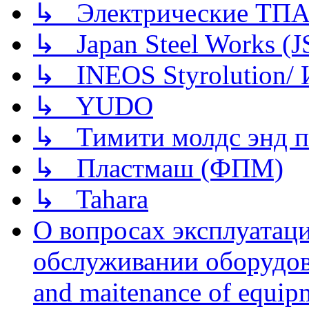
↳ Электрические ТПА
↳ Japan Steel Works (
↳ INEOS Styrolution
↳ YUDO
↳ Тимити молдс энд п
↳ Пластмаш (ФПМ)
↳ Tahara
О вопросах эксплуатаци
обслуживании оборудова
and maitenance of equip