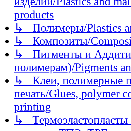
изделий/Plastics and mai
products
↳ Полимеры/Plastics a
↳ Композиты/Сomposite
↳ Пигменты и Аддитив
полимерам)/Pigments an
↳ Клеи, полимерные по
печать/Glues, polymer co
printing
↳ Термоэластопласты и