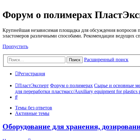
Форум о полимерах ПластЭкс
Крупнейшая независимая площадка для обсуждения вопросов п
эластомеров различными способами. Рекомендации ведущих с
Пропустить
Расширенный поиск
Поиск
Регистрация
ПластЭксперт
Форум о полимерах
Сырье и основные мето
для переработки пластмасс/Auxiliary equipment for plastics 
Поиск
Темы без ответов
Активные темы
Оборудование для хранения, дозирован