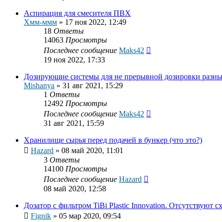
Аспирация для смесителя ПВХ
Хмм-ммм
»
17 ноя 2022, 12:49
18
Ответы
14063
Просмотры
Последнее сообщение
Maks42
19 ноя 2022, 17:33
Дозирующие системы для не прерывной дозировки разны
Mishanya
»
31 авг 2021, 15:29
1
Ответы
12492
Просмотры
Последнее сообщение
Maks42
31 авг 2021, 15:59
Хранилище сырья перед подачей в бункер (что это?)
Hazard
»
08 май 2020, 11:01
3
Ответы
14100
Просмотры
Последнее сообщение
Hazard
08 май 2020, 12:58
Дозатор с фильтром TiBi Plastic Innovation. Отсутствую
Fignik
»
05 мар 2020, 09:54