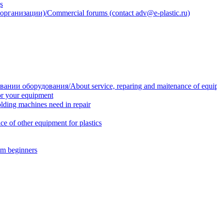
s
анизации)/Commercial forums (contact adv@e-plastic.ru)
нии оборудования/About service, reparing and maitenance of equi
r your equipment
ing machines need in repair
f other equipment for plastics
m beginners