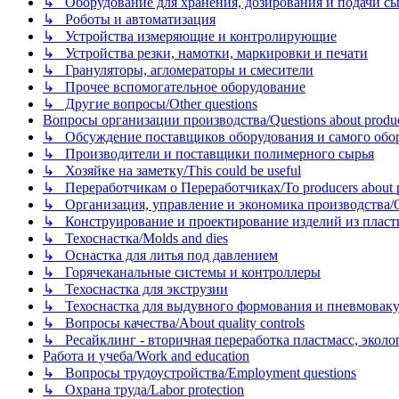
↳ Оборудование для хранения, дозирования и подачи сы
↳ Роботы и автоматизация
↳ Устройства измеряющие и контролирующие
↳ Устройства резки, намотки, маркировки и печати
↳ Грануляторы, агломераторы и смесители
↳ Прочее вспомогательное оборудование
↳ Другие вопросы/Other questions
Вопросы организации производства/Questions about product
↳ Обсуждение поставщиков оборудования и самого оборудо
↳ Производители и поставщики полимерного сырья
↳ Хозяйке на заметку/This could be useful
↳ Переработчикам о Переработчиках/To producers about p
↳ Организация, управление и экономика производства/Org
↳ Конструирование и проектирование изделий из пластиков
↳ Техоснастка/Molds and dies
↳ Оснастка для литья под давлением
↳ Горячеканальные системы и контроллеры
↳ Техоснастка для экструзии
↳ Техоснастка для выдувного формования и пневмовак
↳ Вопросы качества/About quality controls
↳ Ресайклинг - вторичная переработка пластмасс, экология и
Работа и учеба/Work and education
↳ Вопросы трудоустройства/Employment questions
↳ Охрана труда/Labor protection