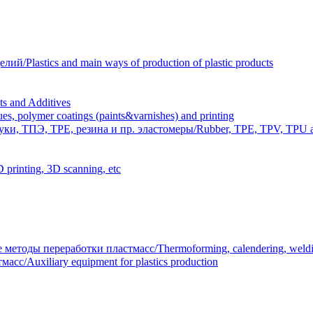
Plastics and main ways of production of plastic products
 and Additives
polymer coatings (paints&varnishes) and printing
и, ТПЭ, TPE, резина и пр. эластомеры/Rubber, TPE, TPV, TPU an
inting, 3D scanning, etc
тоды переработки пластмасс/Thermoforming, calendering, welding
/Auxiliary equipment for plastics production