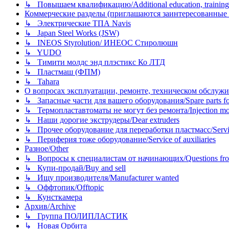
↳ Повышаем квалификацию/Additional education, training
Коммерческие разделы (приглашаются заинтересованные орг
↳ Электрические ТПА Navis
↳ Japan Steel Works (JSW)
↳ INEOS Styrolution/ ИНЕОС Стиролюшн
↳ YUDO
↳ Тимити молдс энд плэстикс Ко ЛТД
↳ Пластмаш (ФПМ)
↳ Tahara
О вопросах эксплуатации, ремонте, техническом обслужива
↳ Запасные части для вашего оборудования/Spare parts fo
↳ Термопластавтоматы не могут без ремонта/Injection mold
↳ Наши дорогие экструдеры/Dear extruders
↳ Прочее оборудование для переработки пластмасс/Service o
↳ Периферия тоже оборудование/Service of auxiliaries
Разное/Other
↳ Вопросы к специалистам от начинающих/Questions fro
↳ Купи-продай/Buy and sell
↳ Ищу производителя/Manufacturer wanted
↳ Оффтопик/Offtopic
↳ Кунсткамера
Архив/Archive
↳ Группа ПОЛИПЛАСТИК
↳ Новая Орбита