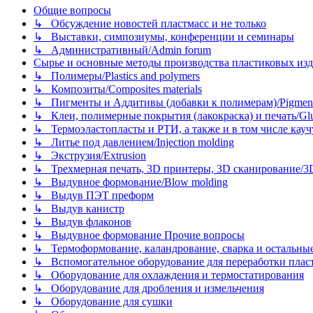
Общие вопросы
↳ Обсуждение новостей пластмасс и не только
↳ Выставки, симпозиумы, конференции и семинары
↳ Административный/Admin forum
Сырье и основные методы производства пластиковых изделий/
↳ Полимеры/Plastics and polymers
↳ Композиты/Сomposites materials
↳ Пигменты и Аддитивы (добавки к полимерам)/Pigments
↳ Клеи, полимерные покрытия (лакокраска) и печать/Glues, 
↳ Термоэластопласты и РТИ, а также и в том числе каучук
↳ Литье под давлением/Injection molding
↳ Экструзия/Extrusion
↳ Трехмерная печать, 3D принтеры, 3D сканирование/3D pr
↳ Выдувное формование/Blow molding
↳ Выдув ПЭТ преформ
↳ Выдув канистр
↳ Выдув флаконов
↳ Выдувное формование Прочие вопросы
↳ Термоформование, каландрование, сварка и остальные ме
↳ Вспомогательное оборудование для переработки пластмасс
↳ Оборудование для охлаждения и термостатирования
↳ Оборудование для дробления и измельчения
↳ Оборудование для сушки