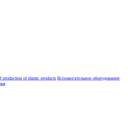
oduction of plastic products
Вспомогательное оборудование
рья