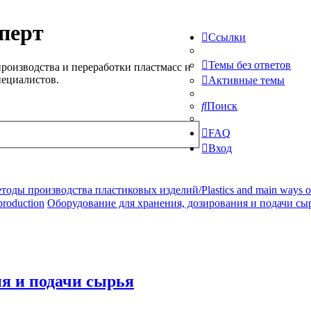
перт
Ссылки
Темы без ответов
роизводства и переработки пластмасс и
пециалистов.
Активные темы
Поиск
FAQ
Вход
ды производства пластиковых изделий/Plastics and main ways of pr
production
Оборудование для хранения, дозирования и подачи сы
ия и подачи сырья