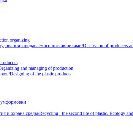
рья
ion organizing
вания, продаваемого поставщиками/Discussion of producers and r
roducers
anizing and managing of production
/Designing of the plastic products
уумформовки
 охрана среды/Recycling - the second life of plastic. Ecology and 