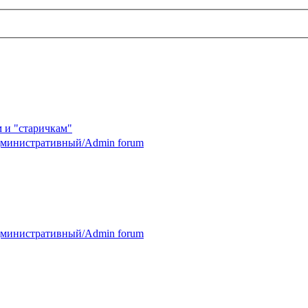
 и "старичкам"
министративный/Admin forum
министративный/Admin forum