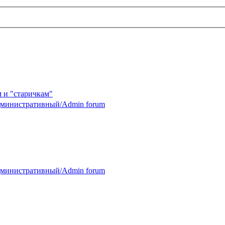
 и "старичкам"
министративный/Admin forum
министративный/Admin forum