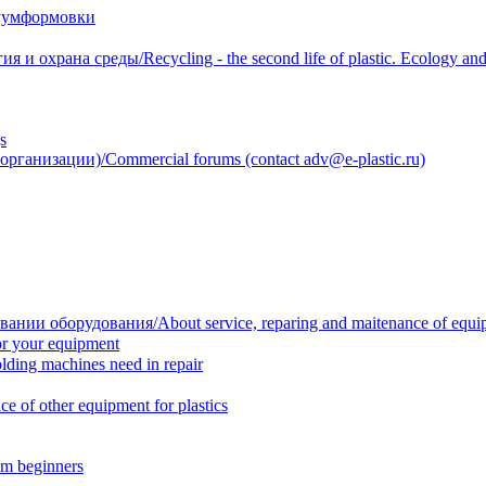
уумформовки
 охрана среды/Recycling - the second life of plastic. Ecology and 
s
анизации)/Commercial forums (contact adv@e-plastic.ru)
нии оборудования/About service, reparing and maitenance of equi
r your equipment
ing machines need in repair
f other equipment for plastics
m beginners