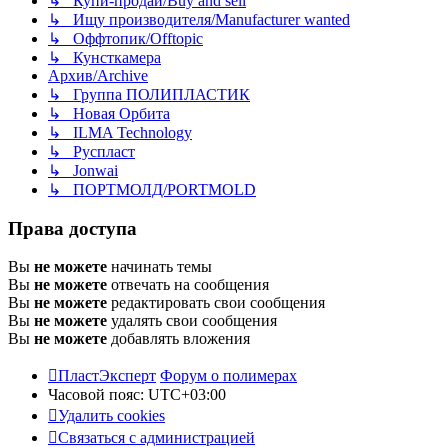
↳ Купи-продай/Buy and sell
↳ Ищу производителя/Manufacturer wanted
↳ Оффтопик/Offtopic
↳ Кунсткамера
Архив/Archive
↳ Группа ПОЛИПЛАСТИК
↳ Новая Орбита
↳ ILMA Technology
↳ Руспласт
↳ Jonwai
↳ ПОРТМОЛД/PORTMOLD
Права доступа
Вы
не можете
начинать темы
Вы
не можете
отвечать на сообщения
Вы
не можете
редактировать свои сообщения
Вы
не можете
удалять свои сообщения
Вы
не можете
добавлять вложения
ПластЭксперт
Форум о полимерах
Часовой пояс:
UTC+03:00
Удалить cookies
Связаться с администрацией