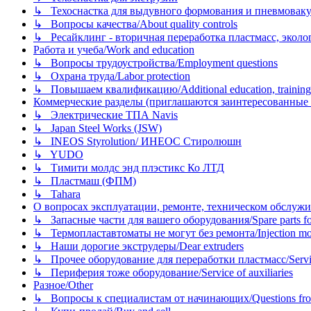
↳ Техоснастка для выдувного формования и пневмовак
↳ Вопросы качества/About quality controls
↳ Ресайклинг - вторичная переработка пластмасс, экология и
Работа и учеба/Work and education
↳ Вопросы трудоустройства/Employment questions
↳ Охрана труда/Labor protection
↳ Повышаем квалификацию/Additional education, training
Коммерческие разделы (приглашаются заинтересованные орг
↳ Электрические ТПА Navis
↳ Japan Steel Works (JSW)
↳ INEOS Styrolution/ ИНЕОС Стиролюшн
↳ YUDO
↳ Тимити молдс энд плэстикс Ко ЛТД
↳ Пластмаш (ФПМ)
↳ Tahara
О вопросах эксплуатации, ремонте, техническом обслужива
↳ Запасные части для вашего оборудования/Spare parts fo
↳ Термопластавтоматы не могут без ремонта/Injection mold
↳ Наши дорогие экструдеры/Dear extruders
↳ Прочее оборудование для переработки пластмасс/Service o
↳ Периферия тоже оборудование/Service of auxiliaries
Разное/Other
↳ Вопросы к специалистам от начинающих/Questions fro