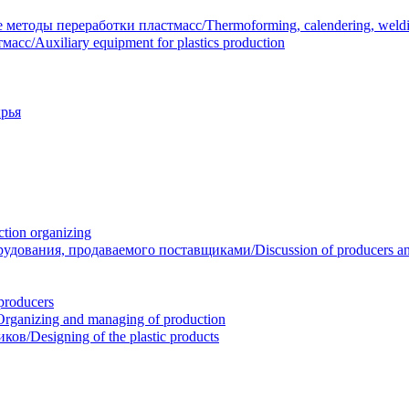
тоды переработки пластмасс/Thermoforming, calendering, welding
/Auxiliary equipment for plastics production
рья
ion organizing
вания, продаваемого поставщиками/Discussion of producers and r
roducers
anizing and managing of production
/Designing of the plastic products