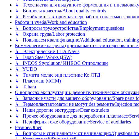
↳ Техоснастка для выдувного формования и пневмовак
↳ Вопросы качества/About quality controls
↳ Ресайклинг - вторичная переработка пластмасс, экология и
Работа и учеба/Work and education
↳ Вопросы трудоустройства/Employment questions
↳ Охрана труда/Labor protection
↳ Повышаем квалификацию/Additional education, training
Коммерческие разделы (приглашаются заинтересованные орг
↳ Электрические ТПА Navis
↳ Japan Steel Works (JSW)
↳ INEOS Styrolution/ ИНЕОС Стиролюшн
↳ YUDO
↳ Тимити молдс энд плэстикс Ко ЛТД
↳ Пластмаш (ФПМ)
↳ Tahara
О вопросах эксплуатации, ремонте, техническом обслужива
↳ Запасные части для вашего оборудования/Spare parts fo
↳ Термопластавтоматы не могут без ремонта/Injection mold
↳ Наши дорогие экструдеры/Dear extruders
↳ Прочее оборудование для переработки пластмасс/Service o
↳ Периферия тоже оборудование/Service of auxiliaries
Разное/Other
↳ Вопросы к специалистам от начинающих/Questions fro