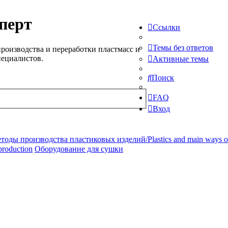
перт
Ссылки
Темы без ответов
роизводства и переработки пластмасс и
пециалистов.
Активные темы
Поиск
FAQ
Вход
ды производства пластиковых изделий/Plastics and main ways of pr
production
Оборудование для сушки