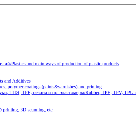
Plastics and main ways of production of plastic products
 and Additives
polymer coatings (paints&varnishes) and printing
и, ТПЭ, TPE, резина и пр. эластомеры/Rubber, TPE, TPV, TPU an
inting, 3D scanning, etc