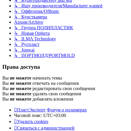
↳ Купи-продай/Buy and sell
↳ Ищу производителя/Manufacturer wanted
↳ Оффтопик/Offtopic
↳ Кунсткамера
Архив/Archive
↳ Группа ПОЛИПЛАСТИК
↳ Новая Орбита
↳ ILMA Technology
↳ Руспласт
↳ Jonwai
↳ ПОРТМОЛД/PORTMOLD
Права доступа
Вы
не можете
начинать темы
Вы
не можете
отвечать на сообщения
Вы
не можете
редактировать свои сообщения
Вы
не можете
удалять свои сообщения
Вы
не можете
добавлять вложения
ПластЭксперт
Форум о полимерах
Часовой пояс:
UTC+03:00
Удалить cookies
Связаться с администрацией