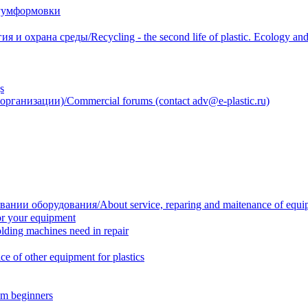
уумформовки
 охрана среды/Recycling - the second life of plastic. Ecology and 
s
анизации)/Commercial forums (contact adv@e-plastic.ru)
нии оборудования/About service, reparing and maitenance of equi
r your equipment
ing machines need in repair
f other equipment for plastics
m beginners