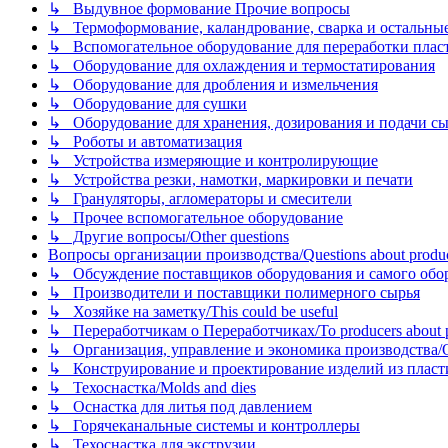
↳ Выдувное формование Прочие вопросы
↳ Термоформование, каландрование, сварка и остальные ме
↳ Вспомогательное оборудование для переработки пластмасс
↳ Оборудование для охлаждения и термостатирования
↳ Оборудование для дробления и измельчения
↳ Оборудование для сушки
↳ Оборудование для хранения, дозирования и подачи сы
↳ Роботы и автоматизация
↳ Устройства измеряющие и контролирующие
↳ Устройства резки, намотки, маркировки и печати
↳ Грануляторы, агломераторы и смесители
↳ Прочее вспомогательное оборудование
↳ Другие вопросы/Other questions
Вопросы организации производства/Questions about product
↳ Обсуждение поставщиков оборудования и самого оборудо
↳ Производители и поставщики полимерного сырья
↳ Хозяйке на заметку/This could be useful
↳ Переработчикам о Переработчиках/To producers about p
↳ Организация, управление и экономика производства/Org
↳ Конструирование и проектирование изделий из пластиков
↳ Техоснастка/Molds and dies
↳ Оснастка для литья под давлением
↳ Горячеканальные системы и контроллеры
↳ Техоснастка для экструзии