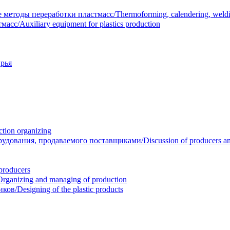
тоды переработки пластмасс/Thermoforming, calendering, welding
/Auxiliary equipment for plastics production
рья
ion organizing
вания, продаваемого поставщиками/Discussion of producers and r
roducers
anizing and managing of production
/Designing of the plastic products