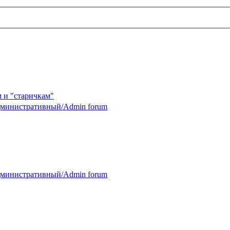
 и "старичкам"
министративный/Admin forum
министративный/Admin forum