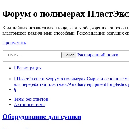
Форум о полимерах ПластЭкс
Крупнейшая независимая площадка для обсуждения вопросов п
эластомеров различными способами. Рекомендации ведущих с
Пропустить
Расширенный поиск
Поиск
Регистрация
ПластЭксперт
Форум о полимерах
Сырье и основные мето
для переработки пластмасс/Auxiliary equipment for plastics 
Поиск
Темы без ответов
Активные темы
Оборудование для сушки