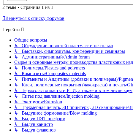
2 темы • Страница
1
из
1
Вернуться к списку форумов
Перейти
Общие вопросы
↳ Обсуждение новостей пластмасс и не только
↳ Выставки, симпозиумы, конференции и семинары
↳ Административный/Admin forum
Сырье и основные методы производства пластиковых изделий/
↳ Полимеры/Plastics and polymers
↳ Композиты/Сomposites materials
↳ Пигменты и Аддитивы (добавки к полимерам)/Pigments
↳ Клеи, полимерные покрытия (лакокраска) и печать/Glues, 
↳ Термоэластопласты и РТИ, а также и в том числе каучук
↳ Литье под давлением/Injection molding
↳ Экструзия/Extrusion
↳ Трехмерная печать, 3D принтеры, 3D сканирование/3D pr
↳ Выдувное формование/Blow molding
↳ Выдув ПЭТ преформ
↳ Выдув канистр
↳ Выдув флаконов