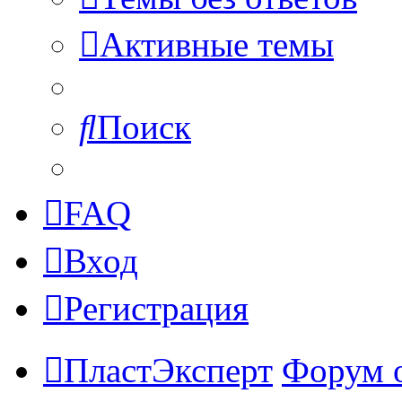
Активные темы
Поиск
FAQ
Вход
Регистрация
ПластЭксперт
Форум 