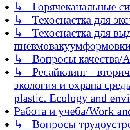
↳ Горячеканальные си
↳ Техоснастка для экс
↳ Техоснастка для вы
пневмовакуумформовк
↳ Вопросы качества/Abo
↳ Ресайклинг - вторич
экология и охрана среды/
plastic. Ecology and env
Работа и учеба/Work an
↳ Вопросы трудоустрой