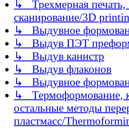
↳ Трехмерная печать,
сканирование/3D printin
↳ Выдувное формован
↳ Выдув ПЭТ префор
↳ Выдув канистр
↳ Выдув флаконов
↳ Выдувное формован
↳ Термоформование, ка
остальные методы пере
пластмасс/Thermoforming