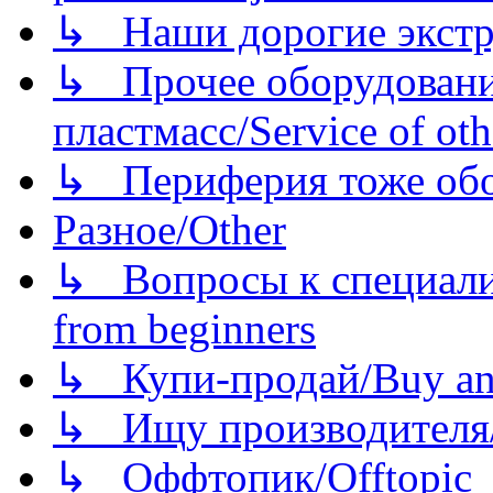
↳ Наши дорогие экстру
↳ Прочее оборудовани
пластмасс/Service of oth
↳ Периферия тоже обору
Разное/Other
↳ Вопросы к специали
from beginners
↳ Купи-продай/Buy and
↳ Ищу производителя/
↳ Оффтопик/Offtopic