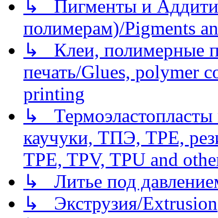
↳ Пигменты и Аддитив
полимерам)/Pigments an
↳ Клеи, полимерные по
печать/Glues, polymer co
printing
↳ Термоэластопласты и
каучуки, ТПЭ, TPE, рез
TPE, TPV, TPU and other
↳ Литье под давлением/
↳ Экструзия/Extrusion