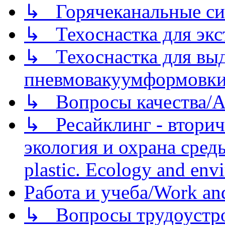
↳ Горячеканальные си
↳ Техоснастка для экс
↳ Техоснастка для вы
пневмовакуумформовк
↳ Вопросы качества/Abo
↳ Ресайклинг - вторич
экология и охрана среды/
plastic. Ecology and env
Работа и учеба/Work an
↳ Вопросы трудоустрой