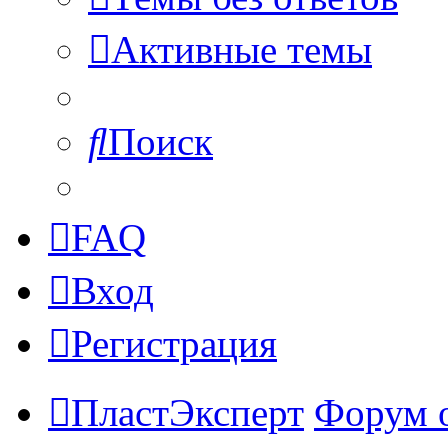
Активные темы
Поиск
FAQ
Вход
Регистрация
ПластЭксперт
Форум 