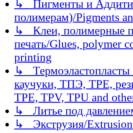
↳ Пигменты и Аддитив
полимерам)/Pigments an
↳ Клеи, полимерные по
печать/Glues, polymer co
printing
↳ Термоэластопласты и
каучуки, ТПЭ, TPE, рез
TPE, TPV, TPU and other
↳ Литье под давлением/
↳ Экструзия/Extrusion