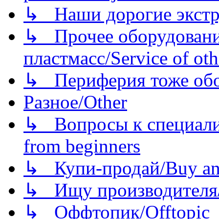
↳ Наши дорогие экстру
↳ Прочее оборудовани
пластмасс/Service of oth
↳ Периферия тоже обору
Разное/Other
↳ Вопросы к специали
from beginners
↳ Купи-продай/Buy and
↳ Ищу производителя/
↳ Оффтопик/Offtopic