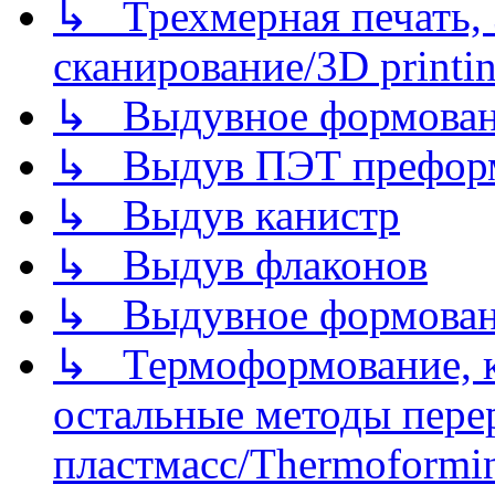
↳ Трехмерная печать,
сканирование/3D printin
↳ Выдувное формован
↳ Выдув ПЭТ префор
↳ Выдув канистр
↳ Выдув флаконов
↳ Выдувное формован
↳ Термоформование, ка
остальные методы пере
пластмасс/Thermoforming