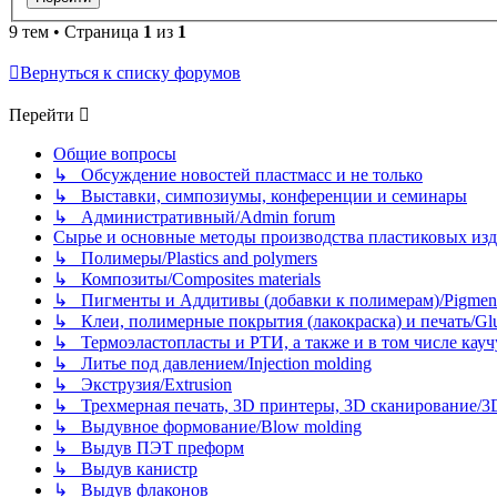
9 тем • Страница
1
из
1
Вернуться к списку форумов
Перейти
Общие вопросы
↳ Обсуждение новостей пластмасс и не только
↳ Выставки, симпозиумы, конференции и семинары
↳ Административный/Admin forum
Сырье и основные методы производства пластиковых изделий/
↳ Полимеры/Plastics and polymers
↳ Композиты/Сomposites materials
↳ Пигменты и Аддитивы (добавки к полимерам)/Pigments
↳ Клеи, полимерные покрытия (лакокраска) и печать/Glues, 
↳ Термоэластопласты и РТИ, а также и в том числе каучук
↳ Литье под давлением/Injection molding
↳ Экструзия/Extrusion
↳ Трехмерная печать, 3D принтеры, 3D сканирование/3D pr
↳ Выдувное формование/Blow molding
↳ Выдув ПЭТ преформ
↳ Выдув канистр
↳ Выдув флаконов