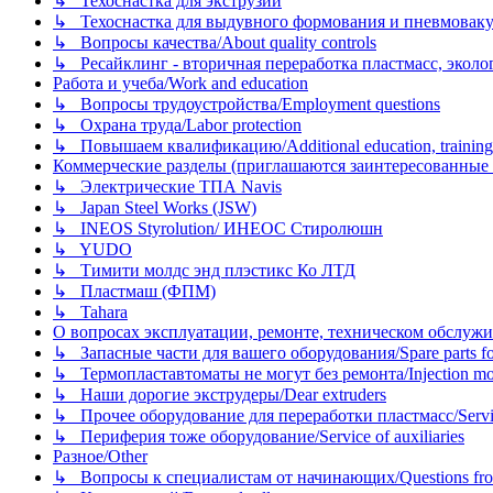
↳ Техоснастка для экструзии
↳ Техоснастка для выдувного формования и пневмовак
↳ Вопросы качества/About quality controls
↳ Ресайклинг - вторичная переработка пластмасс, экология и
Работа и учеба/Work and education
↳ Вопросы трудоустройства/Employment questions
↳ Охрана труда/Labor protection
↳ Повышаем квалификацию/Additional education, training
Коммерческие разделы (приглашаются заинтересованные орг
↳ Электрические ТПА Navis
↳ Japan Steel Works (JSW)
↳ INEOS Styrolution/ ИНЕОС Стиролюшн
↳ YUDO
↳ Тимити молдс энд плэстикс Ко ЛТД
↳ Пластмаш (ФПМ)
↳ Tahara
О вопросах эксплуатации, ремонте, техническом обслужива
↳ Запасные части для вашего оборудования/Spare parts fo
↳ Термопластавтоматы не могут без ремонта/Injection mold
↳ Наши дорогие экструдеры/Dear extruders
↳ Прочее оборудование для переработки пластмасс/Service o
↳ Периферия тоже оборудование/Service of auxiliaries
Разное/Other
↳ Вопросы к специалистам от начинающих/Questions fro