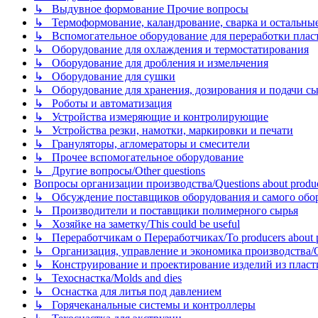
↳ Выдувное формование Прочие вопросы
↳ Термоформование, каландрование, сварка и остальные ме
↳ Вспомогательное оборудование для переработки пластмасс
↳ Оборудование для охлаждения и термостатирования
↳ Оборудование для дробления и измельчения
↳ Оборудование для сушки
↳ Оборудование для хранения, дозирования и подачи сы
↳ Роботы и автоматизация
↳ Устройства измеряющие и контролирующие
↳ Устройства резки, намотки, маркировки и печати
↳ Грануляторы, агломераторы и смесители
↳ Прочее вспомогательное оборудование
↳ Другие вопросы/Other questions
Вопросы организации производства/Questions about product
↳ Обсуждение поставщиков оборудования и самого оборудо
↳ Производители и поставщики полимерного сырья
↳ Хозяйке на заметку/This could be useful
↳ Переработчикам о Переработчиках/To producers about p
↳ Организация, управление и экономика производства/Org
↳ Конструирование и проектирование изделий из пластиков
↳ Техоснастка/Molds and dies
↳ Оснастка для литья под давлением
↳ Горячеканальные системы и контроллеры