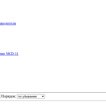
зводителя
ами SKD-11
Порядок: