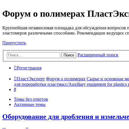
Форум о полимерах ПластЭкс
Крупнейшая независимая площадка для обсуждения вопросов п
эластомеров различными способами. Рекомендации ведущих с
Пропустить
Расширенный поиск
Поиск
Регистрация
ПластЭксперт
Форум о полимерах
Сырье и основные мето
для переработки пластмасс/Auxiliary equipment for plastics 
Поиск
Темы без ответов
Активные темы
Оборудование для дробления и измельч