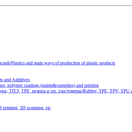
Plastics and main ways of production of plastic products
 and Additives
polymer coatings (paints&varnishes) and printing
и, ТПЭ, TPE, резина и пр. эластомеры/Rubber, TPE, TPV, TPU an
inting, 3D scanning, etc