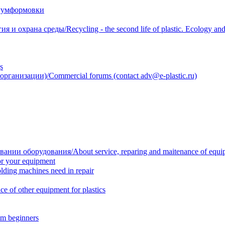
уумформовки
 охрана среды/Recycling - the second life of plastic. Ecology and 
s
анизации)/Commercial forums (contact adv@e-plastic.ru)
нии оборудования/About service, reparing and maitenance of equi
r your equipment
ing machines need in repair
f other equipment for plastics
m beginners