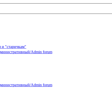
 и "старичкам"
министративный/Admin forum
министративный/Admin forum