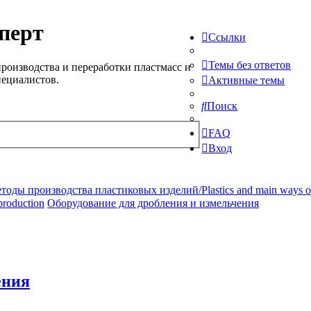
перт
Ссылки
Темы без ответов
роизводства и переработки пластмасс и
пециалистов.
Активные темы
Поиск
FAQ
Вход
ды производства пластиковых изделий/Plastics and main ways of pr
production
Оборудование для дробления и измельчения
ения