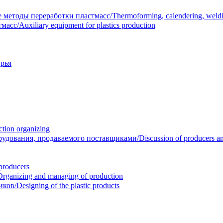
тоды переработки пластмасс/Thermoforming, calendering, welding
/Auxiliary equipment for plastics production
рья
ion organizing
вания, продаваемого поставщиками/Discussion of producers and r
roducers
anizing and managing of production
/Designing of the plastic products