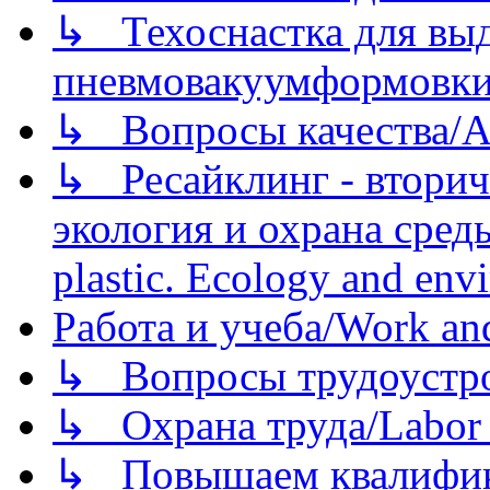
↳ Техоснастка для вы
пневмовакуумформовк
↳ Вопросы качества/Abo
↳ Ресайклинг - вторич
экология и охрана среды/
plastic. Ecology and env
Работа и учеба/Work an
↳ Вопросы трудоустрой
↳ Охрана труда/Labor p
↳ Повышаем квалификац