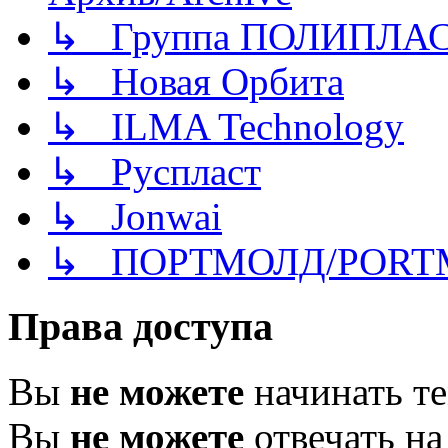
↳ Группа ПОЛИПЛА
↳ Новая Орбита
↳ ILMA Technology
↳ Руспласт
↳ Jonwai
↳ ПОРТМОЛД/PORT
Права доступа
Вы
не можете
начинать т
Вы
не можете
отвечать н