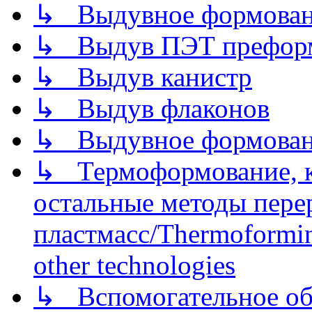
↳ Выдувное формован
↳ Выдув ПЭТ префор
↳ Выдув канистр
↳ Выдув флаконов
↳ Выдувное формован
↳ Термоформование, ка
остальные методы пере
пластмасс/Thermoforming
other technologies
↳ Вспомогательное об