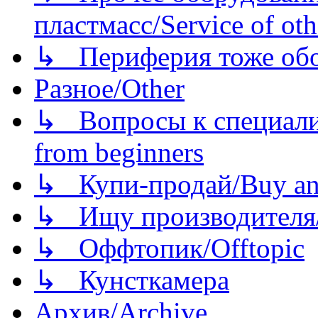
пластмасс/Service of oth
↳ Периферия тоже обору
Разное/Other
↳ Вопросы к специали
from beginners
↳ Купи-продай/Buy and
↳ Ищу производителя/
↳ Оффтопик/Offtopic
↳ Кунсткамера
Архив/Archive