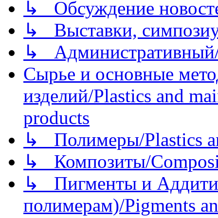
↳ Обсуждение новостей
↳ Выставки, симпозиу
↳ Административный/
Сырье и основные мето
изделий/Plastics and mai
products
↳ Полимеры/Plastics a
↳ Композиты/Сomposite
↳ Пигменты и Аддитив
полимерам)/Pigments an