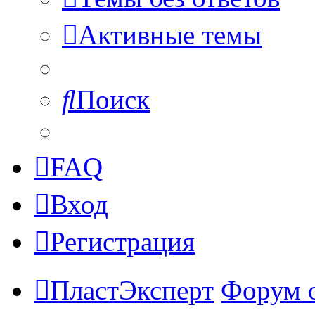
Активные темы
Поиск
FAQ
Вход
Регистрация
ПластЭксперт
Форум 