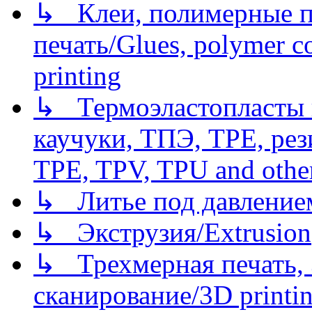
↳ Клеи, полимерные по
печать/Glues, polymer co
printing
↳ Термоэластопласты и
каучуки, ТПЭ, TPE, рез
TPE, TPV, TPU and other
↳ Литье под давлением/
↳ Экструзия/Extrusion
↳ Трехмерная печать,
сканирование/3D printin