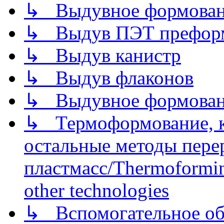
↳ Выдувное формован
↳ Выдув ПЭТ префор
↳ Выдув канистр
↳ Выдув флаконов
↳ Выдувное формован
↳ Термоформование, ка
остальные методы пере
пластмасс/Thermoforming
other technologies
↳ Вспомогательное об