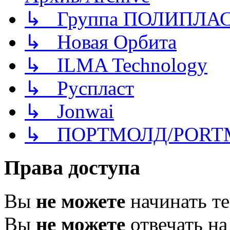
↳ Группа ПОЛИПЛА
↳ Новая Орбита
↳ ILMA Technology
↳ Руспласт
↳ Jonwai
↳ ПОРТМОЛД/PORT
Права доступа
Вы
не можете
начинать т
Вы
не можете
отвечать н