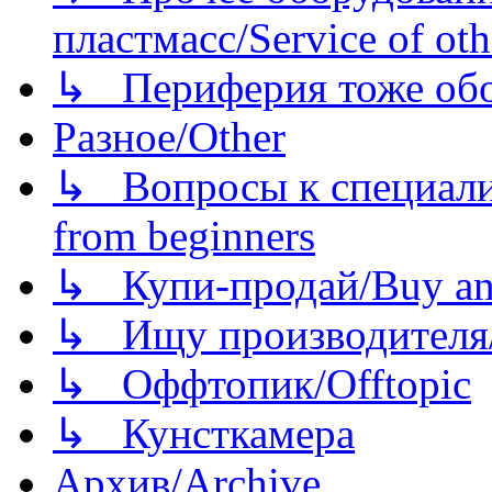
пластмасс/Service of oth
↳ Периферия тоже обору
Разное/Other
↳ Вопросы к специали
from beginners
↳ Купи-продай/Buy and
↳ Ищу производителя/
↳ Оффтопик/Offtopic
↳ Кунсткамера
Архив/Archive