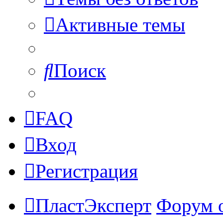
Активные темы
Поиск
FAQ
Вход
Регистрация
ПластЭксперт
Форум 