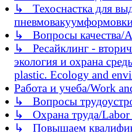
↳ Техоснастка для вы
пневмовакуумформовк
↳ Вопросы качества/Abo
↳ Ресайклинг - вторич
экология и охрана среды/
plastic. Ecology and env
Работа и учеба/Work an
↳ Вопросы трудоустрой
↳ Охрана труда/Labor p
↳ Повышаем квалификац