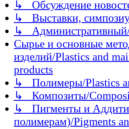
↳ Обсуждение новостей
↳ Выставки, симпозиу
↳ Административный/
Сырье и основные мето
изделий/Plastics and mai
products
↳ Полимеры/Plastics a
↳ Композиты/Сomposite
↳ Пигменты и Аддитив
полимерам)/Pigments an