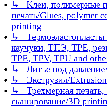
↳ Клеи, полимерные по
печать/Glues, polymer co
printing
↳ Термоэластопласты и
каучуки, ТПЭ, TPE, рез
TPE, TPV, TPU and other
↳ Литье под давлением/
↳ Экструзия/Extrusion
↳ Трехмерная печать,
сканирование/3D printin