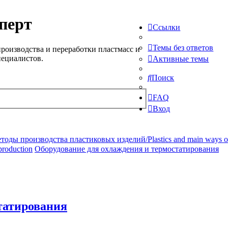
перт
Ссылки
Темы без ответов
роизводства и переработки пластмасс и
пециалистов.
Активные темы
Поиск
FAQ
Вход
ды производства пластиковых изделий/Plastics and main ways of pr
production
Оборудование для охлаждения и термостатирования
татирования