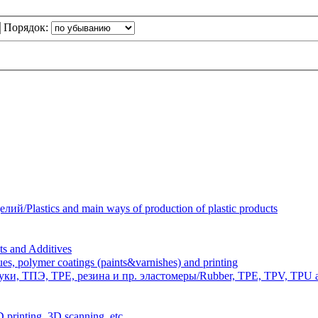
Порядок:
Plastics and main ways of production of plastic products
 and Additives
polymer coatings (paints&varnishes) and printing
и, ТПЭ, TPE, резина и пр. эластомеры/Rubber, TPE, TPV, TPU an
inting, 3D scanning, etc