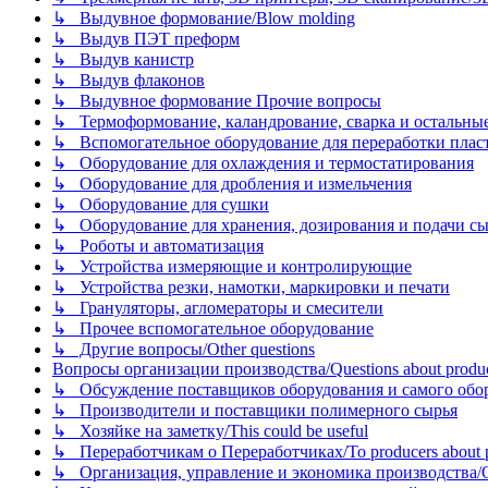
↳ Выдувное формование/Blow molding
↳ Выдув ПЭТ преформ
↳ Выдув канистр
↳ Выдув флаконов
↳ Выдувное формование Прочие вопросы
↳ Термоформование, каландрование, сварка и остальные ме
↳ Вспомогательное оборудование для переработки пластмасс
↳ Оборудование для охлаждения и термостатирования
↳ Оборудование для дробления и измельчения
↳ Оборудование для сушки
↳ Оборудование для хранения, дозирования и подачи сы
↳ Роботы и автоматизация
↳ Устройства измеряющие и контролирующие
↳ Устройства резки, намотки, маркировки и печати
↳ Грануляторы, агломераторы и смесители
↳ Прочее вспомогательное оборудование
↳ Другие вопросы/Other questions
Вопросы организации производства/Questions about product
↳ Обсуждение поставщиков оборудования и самого оборудо
↳ Производители и поставщики полимерного сырья
↳ Хозяйке на заметку/This could be useful
↳ Переработчикам о Переработчиках/To producers about p
↳ Организация, управление и экономика производства/Org