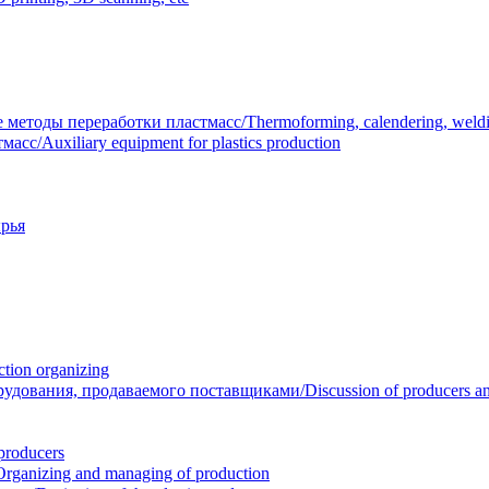
тоды переработки пластмасс/Thermoforming, calendering, welding
/Auxiliary equipment for plastics production
рья
ion organizing
вания, продаваемого поставщиками/Discussion of producers and r
roducers
anizing and managing of production