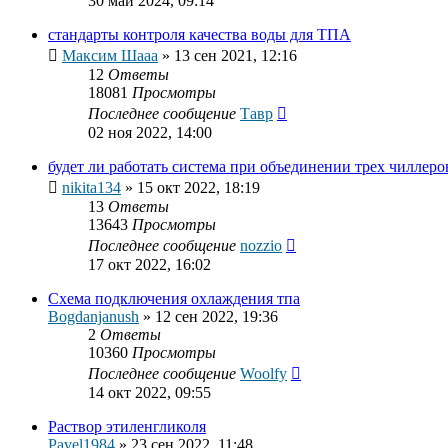
30 май 2024, 09:14
стандарты контроля качества воды для ТПА
Максим Шааа
»
13 сен 2021, 12:16
12
Ответы
18081
Просмотры
Последнее сообщение
Тавр
02 ноя 2022, 14:00
будет ли работать система при объединении трех чиллеров
nikita134
»
15 окт 2022, 18:19
13
Ответы
13643
Просмотры
Последнее сообщение
nozzio
17 окт 2022, 16:02
Схема подключения охлаждения тпа
Bogdanjanush
»
12 сен 2022, 19:36
2
Ответы
10360
Просмотры
Последнее сообщение
Woolfy
14 окт 2022, 09:55
Раствор этиленгликоля
Pavel1984
»
23 сен 2022, 11:48