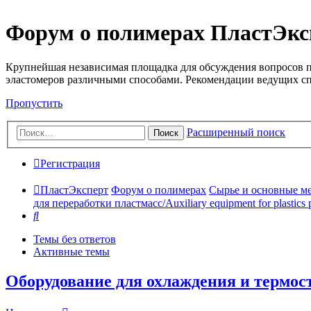
Форум о полимерах ПластЭкс
Крупнейшая независимая площадка для обсуждения вопросов п
эластомеров различными способами. Рекомендации ведущих с
Пропустить
Расширенный поиск
Поиск
Регистрация
ПластЭксперт
Форум о полимерах
Сырье и основные мето
для переработки пластмасс/Auxiliary equipment for plastics 
Поиск
Темы без ответов
Активные темы
Оборудование для охлаждения и термос