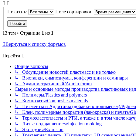
Показать:
Поле сортировки:
13 тем • Страница
1
из
1
Вернуться к списку форумов
Перейти
Общие вопросы
↳ Обсуждение новостей пластмасс и не только
↳ Выставки, симпозиумы, конференции и семинары
↳ Административный/Admin forum
Сырье и основные методы производства пластиковых изделий/
↳ Полимеры/Plastics and polymers
↳ Композиты/Сomposites materials
↳ Пигменты и Аддитивы (добавки к полимерам)/Pigments
↳ Клеи, полимерные покрытия (лакокраска) и печать/Glues, 
↳ Термоэластопласты и РТИ, а также и в том числе каучук
↳ Литье под давлением/Injection molding
↳ Экструзия/Extrusion
↳ Трехмерная печать, 3D принтеры, 3D сканирование/3D pr