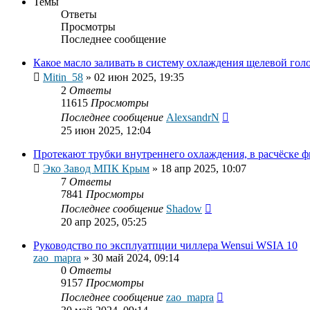
Темы
Ответы
Просмотры
Последнее сообщение
Какое масло заливать в систему охлаждения щелевой гол
Mitin_58
»
02 июн 2025, 19:35
2
Ответы
11615
Просмотры
Последнее сообщение
AlexsandrN
25 июн 2025, 12:04
Протекают трубки внутреннего охлаждения, в расчёске ф
Эко Завод MПК Крым
»
18 апр 2025, 10:07
7
Ответы
7841
Просмотры
Последнее сообщение
Shadow
20 апр 2025, 05:25
Руководство по эксплуатпции чиллера Wensui WSIA 10
zao_mapra
»
30 май 2024, 09:14
0
Ответы
9157
Просмотры
Последнее сообщение
zao_mapra