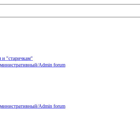
 и "старичкам"
министративный/Admin forum
министративный/Admin forum