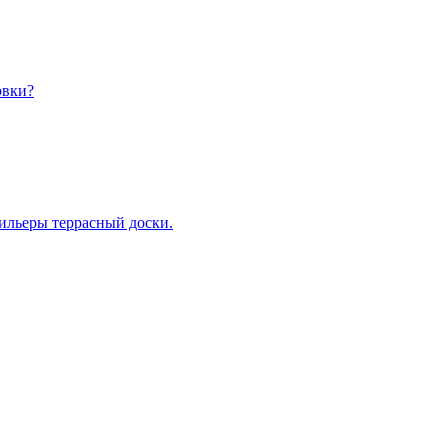
овки?
ильеры террасный доски.