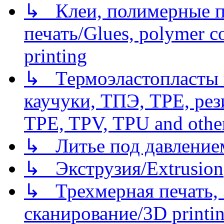
↳ Клеи, полимерные по
печать/Glues, polymer co
printing
↳ Термоэластопласты и
каучуки, ТПЭ, TPE, рез
TPE, TPV, TPU and other
↳ Литье под давлением/
↳ Экструзия/Extrusion
↳ Трехмерная печать,
сканирование/3D printin