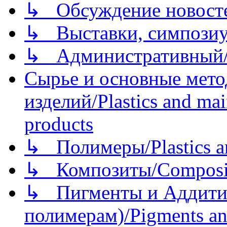
↳ Обсуждение новостей
↳ Выставки, симпозиу
↳ Административный/
Сырье и основные мето
изделий/Plastics and mai
products
↳ Полимеры/Plastics a
↳ Композиты/Сomposite
↳ Пигменты и Аддитив
полимерам)/Pigments an