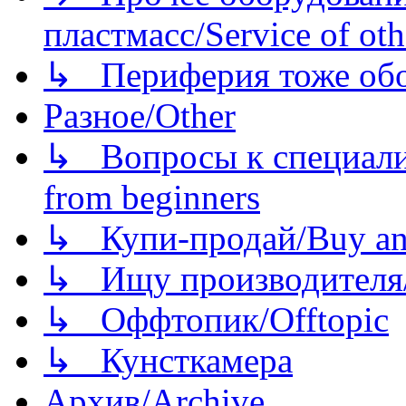
пластмасс/Service of oth
↳ Периферия тоже обору
Разное/Other
↳ Вопросы к специали
from beginners
↳ Купи-продай/Buy and
↳ Ищу производителя/
↳ Оффтопик/Offtopic
↳ Кунсткамера
Архив/Archive