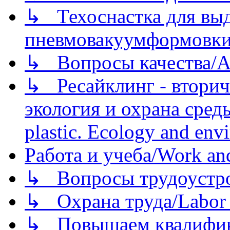
↳ Техоснастка для вы
пневмовакуумформовк
↳ Вопросы качества/Abo
↳ Ресайклинг - вторич
экология и охрана среды/
plastic. Ecology and env
Работа и учеба/Work an
↳ Вопросы трудоустрой
↳ Охрана труда/Labor p
↳ Повышаем квалификац