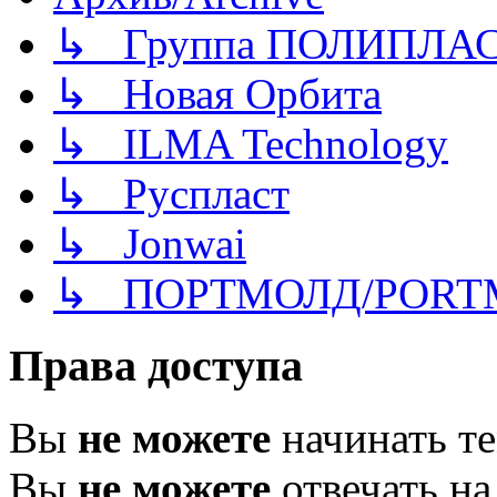
↳ Группа ПОЛИПЛА
↳ Новая Орбита
↳ ILMA Technology
↳ Руспласт
↳ Jonwai
↳ ПОРТМОЛД/PORT
Права доступа
Вы
не можете
начинать т
Вы
не можете
отвечать н