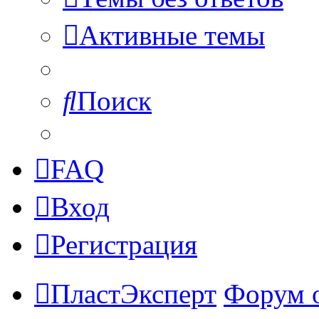
Активные темы
Поиск
FAQ
Вход
Регистрация
ПластЭксперт
Форум 