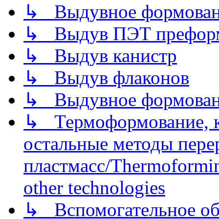
↳ Выдувное формован
↳ Выдув ПЭТ префор
↳ Выдув канистр
↳ Выдув флаконов
↳ Выдувное формован
↳ Термоформование, ка
остальные методы пере
пластмасс/Thermoforming
other technologies
↳ Вспомогательное об