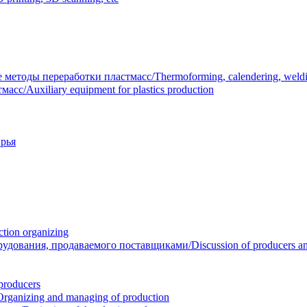
тоды переработки пластмасс/Thermoforming, calendering, welding
/Auxiliary equipment for plastics production
рья
ion organizing
вания, продаваемого поставщиками/Discussion of producers and r
roducers
anizing and managing of production