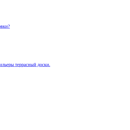
овки?
ильеры террасный доски.