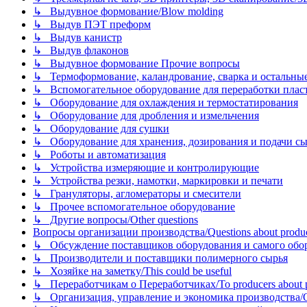
↳ Выдувное формование/Blow molding
↳ Выдув ПЭТ преформ
↳ Выдув канистр
↳ Выдув флаконов
↳ Выдувное формование Прочие вопросы
↳ Термоформование, каландрование, сварка и остальные ме
↳ Вспомогательное оборудование для переработки пластмасс
↳ Оборудование для охлаждения и термостатирования
↳ Оборудование для дробления и измельчения
↳ Оборудование для сушки
↳ Оборудование для хранения, дозирования и подачи сы
↳ Роботы и автоматизация
↳ Устройства измеряющие и контролирующие
↳ Устройства резки, намотки, маркировки и печати
↳ Грануляторы, агломераторы и смесители
↳ Прочее вспомогательное оборудование
↳ Другие вопросы/Other questions
Вопросы организации производства/Questions about product
↳ Обсуждение поставщиков оборудования и самого оборудо
↳ Производители и поставщики полимерного сырья
↳ Хозяйке на заметку/This could be useful
↳ Переработчикам о Переработчиках/To producers about p
↳ Организация, управление и экономика производства/Org