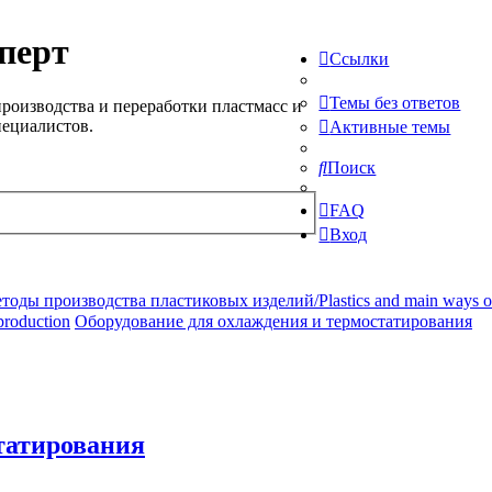
перт
Ссылки
Темы без ответов
роизводства и переработки пластмасс и
пециалистов.
Активные темы
Поиск
FAQ
Вход
ды производства пластиковых изделий/Plastics and main ways of pr
production
Оборудование для охлаждения и термостатирования
татирования