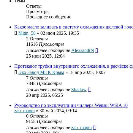
Темы
Ответы
Просмотры
Последнее сообщение
Какое масло заливать в систему охлаждения щелевой гол
Mitin_58
»
02 июн 2025, 19:35
2
Ответы
11616
Просмотры
Последнее сообщение
AlexsandrN
25 июн 2025, 12:04
Протекают трубки внутреннего охлаждения, в расчёске ф
Эко Завод MПК Крым
»
18 апр 2025, 10:07
7
Ответы
7848
Просмотры
Последнее сообщение
Shadow
20 апр 2025, 05:25
Руководство по эксплуатпции чиллера Wensui WSIA 10
zao_mapra
»
30 май 2024, 09:14
0
Ответы
9158
Просмотры
Последнее сообщение
zao_mapra