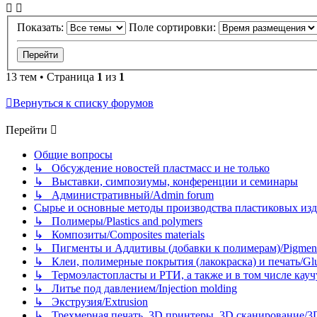
Показать:
Поле сортировки:
13 тем • Страница
1
из
1
Вернуться к списку форумов
Перейти
Общие вопросы
↳ Обсуждение новостей пластмасс и не только
↳ Выставки, симпозиумы, конференции и семинары
↳ Административный/Admin forum
Сырье и основные методы производства пластиковых изделий/
↳ Полимеры/Plastics and polymers
↳ Композиты/Сomposites materials
↳ Пигменты и Аддитивы (добавки к полимерам)/Pigments
↳ Клеи, полимерные покрытия (лакокраска) и печать/Glues, 
↳ Термоэластопласты и РТИ, а также и в том числе каучук
↳ Литье под давлением/Injection molding
↳ Экструзия/Extrusion
↳ Трехмерная печать, 3D принтеры, 3D сканирование/3D pr