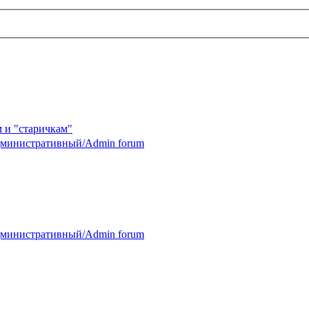
 и "старичкам"
министративный/Admin forum
министративный/Admin forum