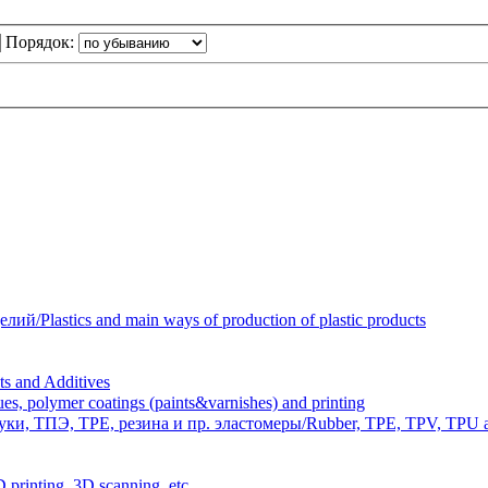
Порядок:
Plastics and main ways of production of plastic products
 and Additives
polymer coatings (paints&varnishes) and printing
и, ТПЭ, TPE, резина и пр. эластомеры/Rubber, TPE, TPV, TPU an
inting, 3D scanning, etc