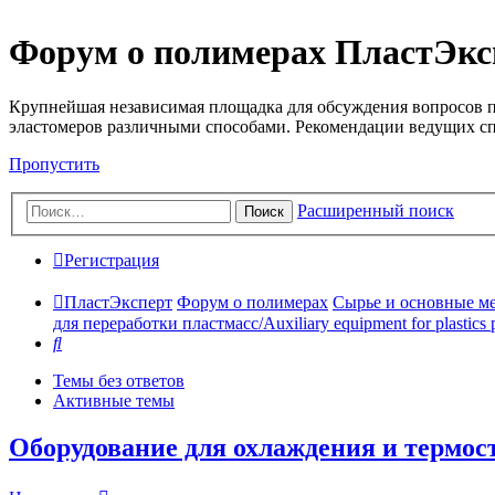
Форум о полимерах ПластЭкс
Крупнейшая независимая площадка для обсуждения вопросов п
эластомеров различными способами. Рекомендации ведущих с
Пропустить
Расширенный поиск
Поиск
Регистрация
ПластЭксперт
Форум о полимерах
Сырье и основные мето
для переработки пластмасс/Auxiliary equipment for plastics 
Поиск
Темы без ответов
Активные темы
Оборудование для охлаждения и термос