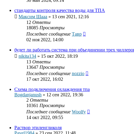
30 май 2024, 09:14
стандарты контроля качества воды для ТПА
Максим Шааа
»
13 сен 2021, 12:16
12
Ответы
18085
Просмотры
Последнее сообщение
Тавр
02 ноя 2022, 14:00
будет ли работать система при объединении трех чиллеров
nikita134
»
15 окт 2022, 18:19
13
Ответы
13647
Просмотры
Последнее сообщение
nozzio
17 окт 2022, 16:02
Схема подключения охлаждения тпа
Bogdanjanush
»
12 сен 2022, 19:36
2
Ответы
10361
Просмотры
Последнее сообщение
Woolfy
14 окт 2022, 09:55
Раствор этиленгликоля
Pavel1984
»
23 сен 2022, 11:48