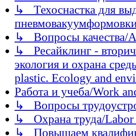
↳ Техоснастка для вы
пневмовакуумформовк
↳ Вопросы качества/Abo
↳ Ресайклинг - вторич
экология и охрана среды/
plastic. Ecology and env
Работа и учеба/Work an
↳ Вопросы трудоустрой
↳ Охрана труда/Labor p
↳ Повышаем квалификац