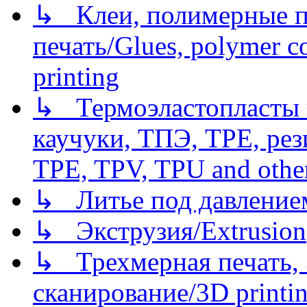
↳ Клеи, полимерные по
печать/Glues, polymer co
printing
↳ Термоэластопласты и
каучуки, ТПЭ, TPE, рез
TPE, TPV, TPU and other
↳ Литье под давлением/
↳ Экструзия/Extrusion
↳ Трехмерная печать,
сканирование/3D printin