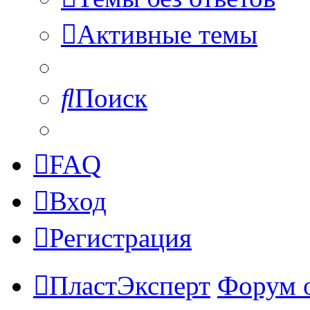
Активные темы
Поиск
FAQ
Вход
Регистрация
ПластЭксперт
Форум 