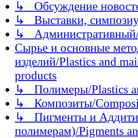
↳ Обсуждение новостей
↳ Выставки, симпозиу
↳ Административный/
Сырье и основные мето
изделий/Plastics and mai
products
↳ Полимеры/Plastics a
↳ Композиты/Сomposite
↳ Пигменты и Аддитив
полимерам)/Pigments an