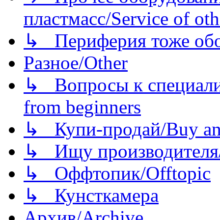
пластмасс/Service of oth
↳ Периферия тоже обору
Разное/Other
↳ Вопросы к специали
from beginners
↳ Купи-продай/Buy and
↳ Ищу производителя/
↳ Оффтопик/Offtopic
↳ Кунсткамера
Архив/Archive