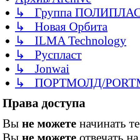
↳ Группа ПОЛИПЛА
↳ Новая Орбита
↳ ILMA Technology
↳ Руспласт
↳ Jonwai
↳ ПОРТМОЛД/PORT
Права доступа
Вы
не можете
начинать т
Вы
не можете
отвечать н