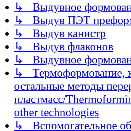
↳ Выдувное формован
↳ Выдув ПЭТ префор
↳ Выдув канистр
↳ Выдув флаконов
↳ Выдувное формован
↳ Термоформование, ка
остальные методы пере
пластмасс/Thermoforming
other technologies
↳ Вспомогательное об