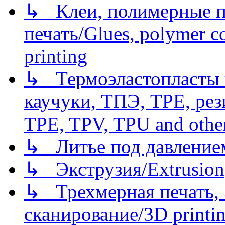
↳ Клеи, полимерные по
печать/Glues, polymer co
printing
↳ Термоэластопласты и
каучуки, ТПЭ, TPE, рез
TPE, TPV, TPU and other
↳ Литье под давлением/
↳ Экструзия/Extrusion
↳ Трехмерная печать,
сканирование/3D printin