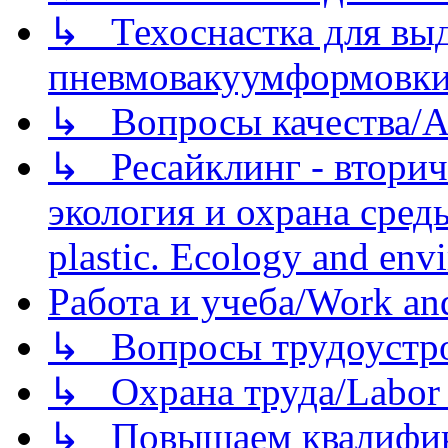
↳ Техоснастка для вы
пневмовакуумформовк
↳ Вопросы качества/Abo
↳ Ресайклинг - вторич
экология и охрана среды/
plastic. Ecology and env
Работа и учеба/Work an
↳ Вопросы трудоустрой
↳ Охрана труда/Labor p
↳ Повышаем квалификац