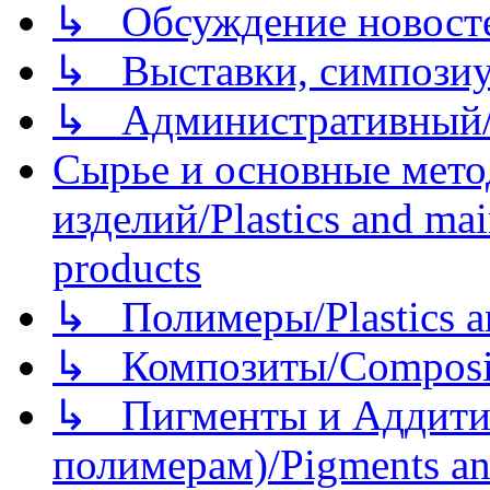
↳ Обсуждение новостей
↳ Выставки, симпозиу
↳ Административный/
Сырье и основные мето
изделий/Plastics and mai
products
↳ Полимеры/Plastics a
↳ Композиты/Сomposite
↳ Пигменты и Аддитив
полимерам)/Pigments an