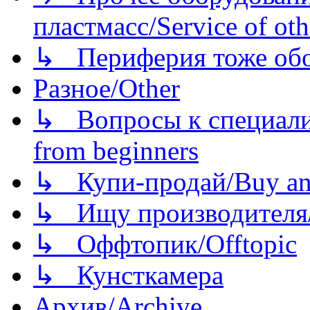
пластмасс/Service of oth
↳ Периферия тоже обору
Разное/Other
↳ Вопросы к специали
from beginners
↳ Купи-продай/Buy and
↳ Ищу производителя/
↳ Оффтопик/Offtopic
↳ Кунсткамера
Архив/Archive