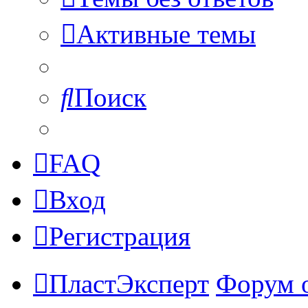
Активные темы
Поиск
FAQ
Вход
Регистрация
ПластЭксперт
Форум 