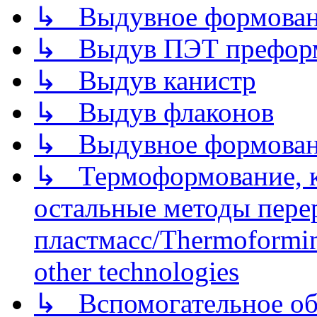
↳ Выдувное формован
↳ Выдув ПЭТ префор
↳ Выдув канистр
↳ Выдув флаконов
↳ Выдувное формован
↳ Термоформование, ка
остальные методы пере
пластмасс/Thermoforming
other technologies
↳ Вспомогательное об