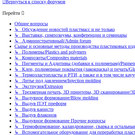
Вернуться к списку форумов
Перейти
Общие вопросы
↳ Обсуждение новостей пластмасс и не только
↳ Выставки, симпозиумы, конференции и семинары
↳ Административный/Admin forum
Сырье и основные методы производства пластиковых изделий/
↳ Полимеры/Plastics and polymers
↳ Композиты/Сomposites materials
↳ Пигменты и Аддитивы (добавки к полимерам)/Pigments
↳ Клеи, полимерные покрытия (лакокраска) и печать/Glues, 
↳ Термоэластопласты и РТИ, а также и в том числе каучук
↳ Литье под давлением/Injection molding
↳ Экструзия/Extrusion
↳ Трехмерная печать, 3D принтеры, 3D сканирование/3D pr
↳ Выдувное формование/Blow molding
↳ Выдув ПЭТ преформ
↳ Выдув канистр
↳ Выдув флаконов
↳ Выдувное формование Прочие вопросы
↳ Термоформование, каландрование, сварка и остальные ме
↳ Вспомогательное оборудование для переработки пластмасс