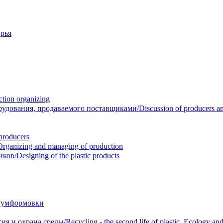
рья
ion organizing
вания, продаваемого поставщиками/Discussion of producers and r
roducers
anizing and managing of production
/Designing of the plastic products
уумформовки
 охрана среды/Recycling - the second life of plastic. Ecology and 