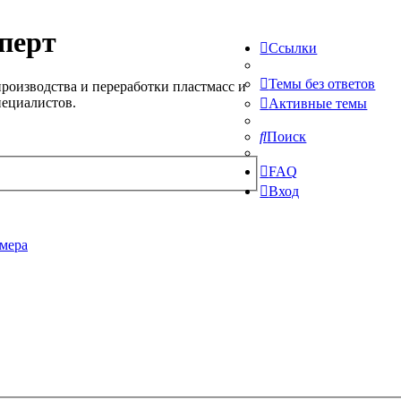
перт
Ссылки
Темы без ответов
роизводства и переработки пластмасс и
пециалистов.
Активные темы
Поиск
FAQ
Вход
мера