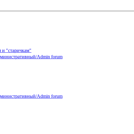
 и "старичкам"
министративный/Admin forum
министративный/Admin forum