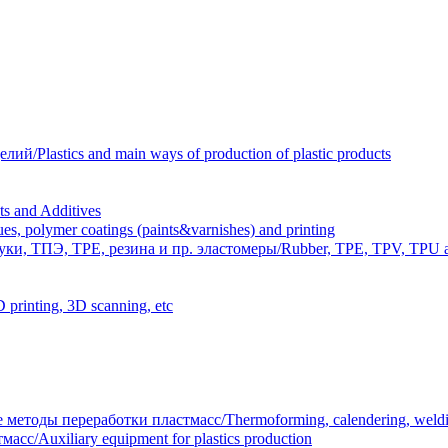
Plastics and main ways of production of plastic products
 and Additives
polymer coatings (paints&varnishes) and printing
и, ТПЭ, TPE, резина и пр. эластомеры/Rubber, TPE, TPV, TPU an
inting, 3D scanning, etc
тоды переработки пластмасс/Thermoforming, calendering, welding
/Auxiliary equipment for plastics production