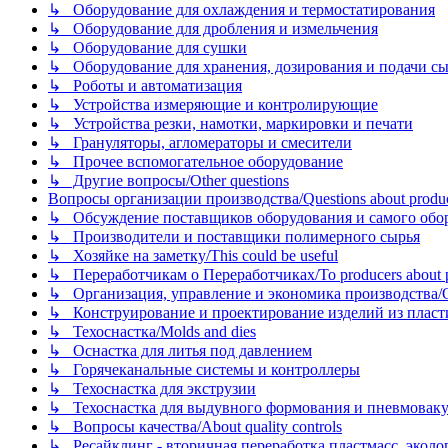
↳ Оборудование для охлаждения и термостатирования
↳ Оборудование для дробления и измельчения
↳ Оборудование для сушки
↳ Оборудование для хранения, дозирования и подачи сы
↳ Роботы и автоматизация
↳ Устройства измеряющие и контролирующие
↳ Устройства резки, намотки, маркировки и печати
↳ Грануляторы, агломераторы и смесители
↳ Прочее вспомогательное оборудование
↳ Другие вопросы/Other questions
Вопросы организации производства/Questions about product
↳ Обсуждение поставщиков оборудования и самого оборудо
↳ Производители и поставщики полимерного сырья
↳ Хозяйке на заметку/This could be useful
↳ Переработчикам о Переработчиках/To producers about p
↳ Организация, управление и экономика производства/Org
↳ Конструирование и проектирование изделий из пластиков
↳ Техоснастка/Molds and dies
↳ Оснастка для литья под давлением
↳ Горячеканальные системы и контроллеры
↳ Техоснастка для экструзии
↳ Техоснастка для выдувного формования и пневмовак
↳ Вопросы качества/About quality controls
↳ Ресайклинг - вторичная переработка пластмасс, экология и