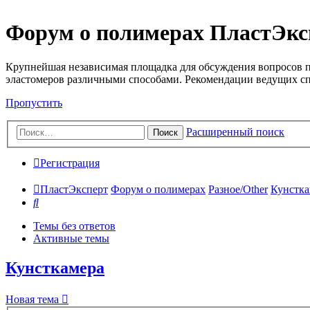
Форум о полимерах ПластЭкс
Крупнейшая независимая площадка для обсуждения вопросов п
эластомеров различными способами. Рекомендации ведущих с
Пропустить
Расширенный поиск
Поиск
Регистрация
ПластЭксперт
Форум о полимерах
Разное/Other
Кунстка
Поиск
Темы без ответов
Активные темы
Кунсткамера
Новая тема