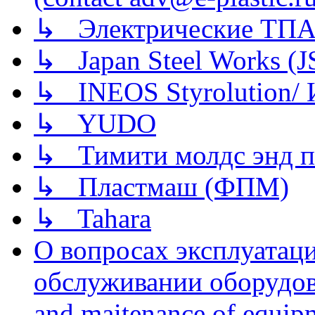
↳ Электрические ТПА
↳ Japan Steel Works (
↳ INEOS Styrolution
↳ YUDO
↳ Тимити молдс энд п
↳ Пластмаш (ФПМ)
↳ Tahara
О вопросах эксплуатаци
обслуживании оборудова
and maitenance of equip