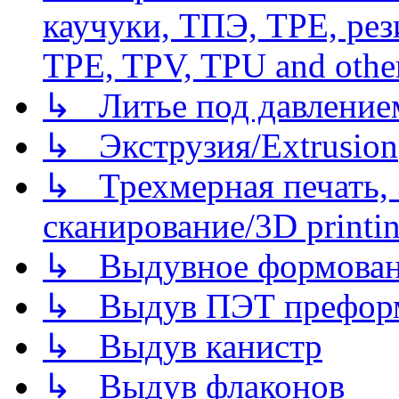
каучуки, ТПЭ, TPE, рез
TPE, TPV, TPU and other
↳ Литье под давлением/
↳ Экструзия/Extrusion
↳ Трехмерная печать,
сканирование/3D printin
↳ Выдувное формован
↳ Выдув ПЭТ префор
↳ Выдув канистр
↳ Выдув флаконов