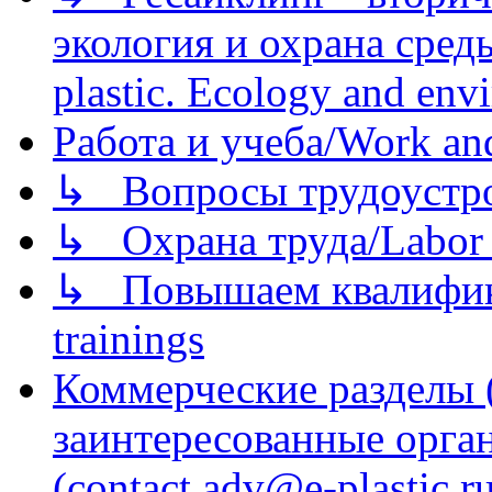
экология и охрана среды/
plastic. Ecology and env
Работа и учеба/Work an
↳ Вопросы трудоустрой
↳ Охрана труда/Labor p
↳ Повышаем квалификац
trainings
Коммерческие разделы 
заинтересованные орга
(contact adv@e-plastic.r