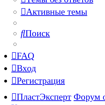
Активные темы
Поиск
FAQ
Вход
Регистрация
ПластЭксперт
Форум 