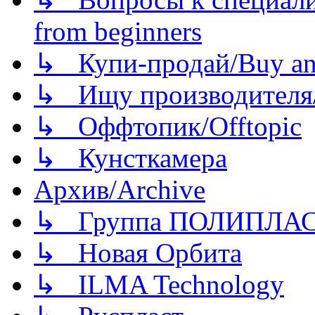
from beginners
↳ Купи-продай/Buy and
↳ Ищу производителя/
↳ Оффтопик/Offtopic
↳ Кунсткамера
Архив/Archive
↳ Группа ПОЛИПЛА
↳ Новая Орбита
↳ ILMA Technology