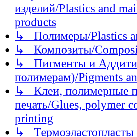
изделий/Plastics and mai
products
↳ Полимеры/Plastics a
↳ Композиты/Сomposite
↳ Пигменты и Аддитив
полимерам)/Pigments an
↳ Клеи, полимерные по
печать/Glues, polymer co
printing
↳ Термоэластопласты и