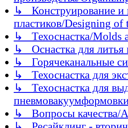
↳ Конструирование и п
пластиков/Designing of t
↳ Техоснастка/Molds a
↳ Оснастка для литья 
↳ Горячеканальные си
↳ Техоснастка для экс
↳ Техоснастка для вы
пневмовакуумформовк
↳ Вопросы качества/Abo
↳ Ресайклинг - вторич