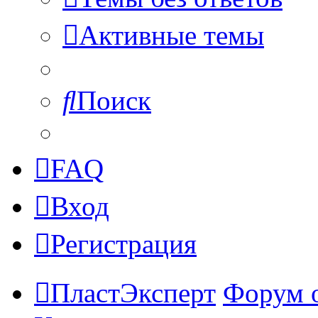
Активные темы
Поиск
FAQ
Вход
Регистрация
ПластЭксперт
Форум 