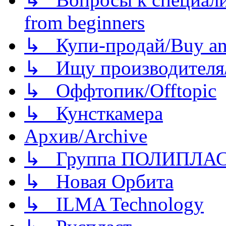
from beginners
↳ Купи-продай/Buy and
↳ Ищу производителя/
↳ Оффтопик/Offtopic
↳ Кунсткамера
Архив/Archive
↳ Группа ПОЛИПЛА
↳ Новая Орбита
↳ ILMA Technology