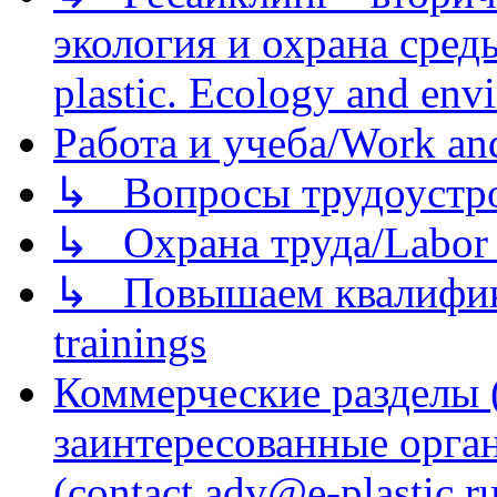
экология и охрана среды/
plastic. Ecology and env
Работа и учеба/Work an
↳ Вопросы трудоустрой
↳ Охрана труда/Labor p
↳ Повышаем квалификац
trainings
Коммерческие разделы 
заинтересованные орга
(contact adv@e-plastic.r