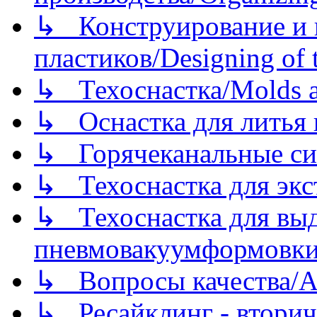
↳ Конструирование и п
пластиков/Designing of t
↳ Техоснастка/Molds a
↳ Оснастка для литья 
↳ Горячеканальные си
↳ Техоснастка для экс
↳ Техоснастка для вы
пневмовакуумформовк
↳ Вопросы качества/Abo
↳ Ресайклинг - вторич