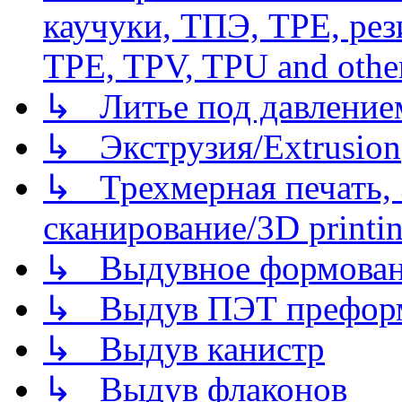
каучуки, ТПЭ, TPE, рез
TPE, TPV, TPU and other
↳ Литье под давлением/
↳ Экструзия/Extrusion
↳ Трехмерная печать,
сканирование/3D printin
↳ Выдувное формован
↳ Выдув ПЭТ префор
↳ Выдув канистр
↳ Выдув флаконов