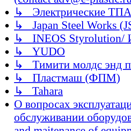
↳ Электрические ТПА
↳ Japan Steel Works (
↳ INEOS Styrolution
↳ YUDO
↳ Тимити молдс энд п
↳ Пластмаш (ФПМ)
↳ Tahara
О вопросах эксплуатаци
обслуживании оборудова
and maitenance of equip