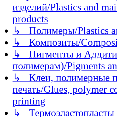
изделий/Plastics and mai
products
↳ Полимеры/Plastics a
↳ Композиты/Сomposite
↳ Пигменты и Аддитив
полимерам)/Pigments an
↳ Клеи, полимерные по
печать/Glues, polymer co
printing
↳ Термоэластопласты и