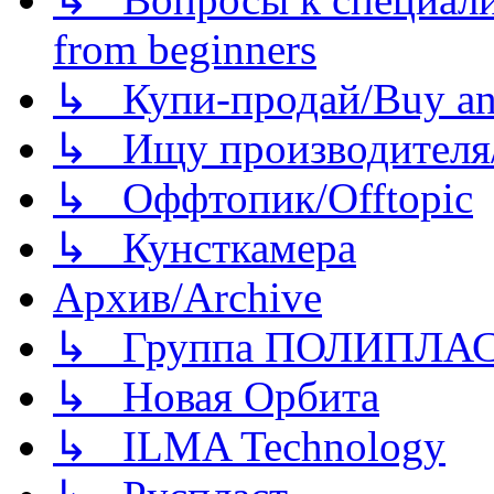
from beginners
↳ Купи-продай/Buy and
↳ Ищу производителя/
↳ Оффтопик/Offtopic
↳ Кунсткамера
Архив/Archive
↳ Группа ПОЛИПЛА
↳ Новая Орбита
↳ ILMA Technology