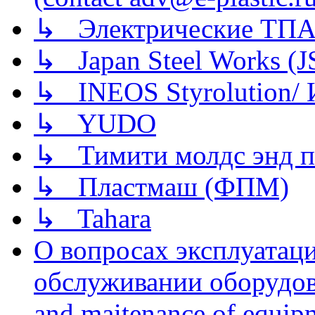
↳ Электрические ТПА
↳ Japan Steel Works (
↳ INEOS Styrolution
↳ YUDO
↳ Тимити молдс энд п
↳ Пластмаш (ФПМ)
↳ Tahara
О вопросах эксплуатаци
обслуживании оборудова
and maitenance of equip