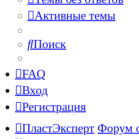
Активные темы
Поиск
FAQ
Вход
Регистрация
ПластЭксперт
Форум 