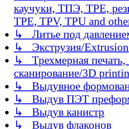
каучуки, ТПЭ, TPE, рез
TPE, TPV, TPU and other
↳ Литье под давлением/
↳ Экструзия/Extrusion
↳ Трехмерная печать,
сканирование/3D printin
↳ Выдувное формован
↳ Выдув ПЭТ префор
↳ Выдув канистр
↳ Выдув флаконов