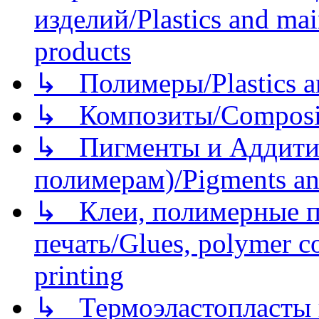
изделий/Plastics and mai
products
↳ Полимеры/Plastics a
↳ Композиты/Сomposite
↳ Пигменты и Аддитив
полимерам)/Pigments an
↳ Клеи, полимерные по
печать/Glues, polymer co
printing
↳ Термоэластопласты и