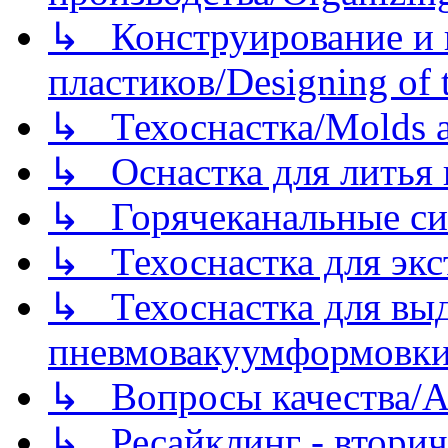
↳ Конструирование и п
пластиков/Designing of t
↳ Техоснастка/Molds a
↳ Оснастка для литья 
↳ Горячеканальные си
↳ Техоснастка для экс
↳ Техоснастка для вы
пневмовакуумформовк
↳ Вопросы качества/Abo
↳ Ресайклинг - вторич