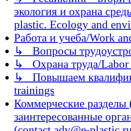
экология и охрана среды/
plastic. Ecology and env
Работа и учеба/Work an
↳ Вопросы трудоустрой
↳ Охрана труда/Labor p
↳ Повышаем квалификац
trainings
Коммерческие разделы 
заинтересованные орга
(contact adv@e-plastic.r